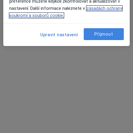
preference můžete kdykoli zkontrolovat a aktualizovat v
Nemocnice Slaný
nastavení. Další informace naleznete v
zásadách ochrany
Tento specialista nenabízí online rezervaci termínu na této adrese.
soukromí a souborů cookie.
Rezervovat termín
Přijmout
Upravit nastavení
Karel Dušek
Anesteziolog, Internista
Huťská 211, Kladno
•
Mapa
P-P Klinika Kladno, spol. s r.o.
Tento specialista nenabízí online rezervaci termínu na této adrese.