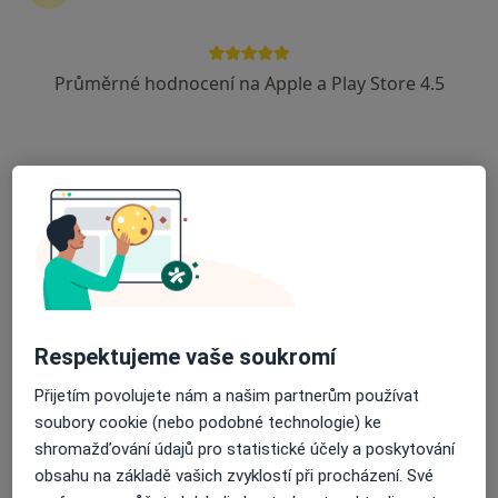
4 názory
Politických vězňů 576, Slaný
•
Mapa
Průměrné hodnocení na Apple a Play Store 4.5
Nemocnice Slaný
Tento specialista nenabízí online rezervaci termínu na této adrese.
Rezervovat termín
Respektujeme vaše soukromí
Přijetím povolujete nám a našim partnerům používat
Prim. MUDr. Jiří Dvořák
soubory cookie (nebo podobné technologie) ke
shromažďování údajů pro statistické účely a poskytování
Anesteziolog
obsahu na základě vašich zvyklostí při procházení. Své
Politických vězňů 576, Slaný
•
Mapa