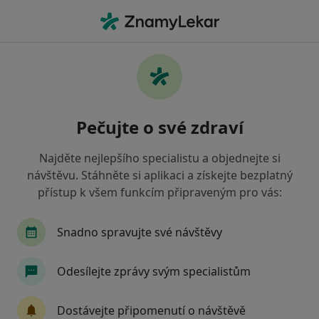
Hla
Anesteziolog • Kladno, středočeský
Filtry
• 1
Mapa
Doporučení anesteziologové s Vojenská
Pečujte o své zdraví
zdravotní pojišťovna ČR Kladno
Jak řadíme výsledky vyhledávání?
Najděte nejlepšího specialistu a objednejte si
návštěvu. Stáhněte si aplikaci a získejte bezplatný
přístup k všem funkcím připraveným pro vás:
Snadno spravujte své návštěvy
Odesílejte zprávy svým specialistům
MUDr. Růžena Šimáková
Dostávejte připomenutí o návštěvě
Anesteziolog