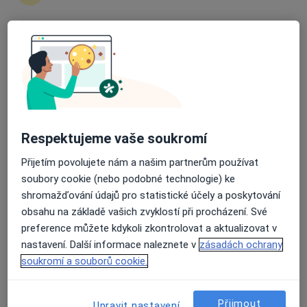
Sušilovo náměstí 5, Olomouc
•
Mapa
Vojenská nemocnice
Průměrné hodnocení na Apple a Play Store 4.5
Tento specialista nenabízí online rezervaci termínu na této adrese.
Rezervovat termín
Respektujeme vaše soukromí
Přijetím povolujete nám a našim partnerům používat
soubory cookie (nebo podobné technologie) ke
shromažďování údajů pro statistické účely a poskytování
obsahu na základě vašich zvyklostí při procházení. Své
preference můžete kdykoli zkontrolovat a aktualizovat v
Jiří Závada
nastavení. Další informace naleznete v
zásadách ochrany
soukromí a souborů cookie.
Anesteziolog
Sušilovo náměstí 5, Olomouc
•
Mapa
Vojenská nemocnice Olomouc
Přijmout
Upravit nastavení