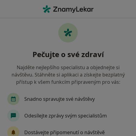
Hla
Anesteziolog • Olomouc, olomoucký
Filtry
• 1
Mapa
Doporučení anesteziologové s Vojenská
Pečujte o své zdraví
zdravotní pojišťovna ČR Olomouc
Jak řadíme výsledky vyhledávání?
Najděte nejlepšího specialistu a objednejte si
návštěvu. Stáhněte si aplikaci a získejte bezplatný
přístup k všem funkcím připraveným pro vás:
Snadno spravujte své návštěvy
Odesílejte zprávy svým specialistům
MUDr. Lenka Sýkorová
Dostávejte připomenutí o návštěvě
Anesteziolog