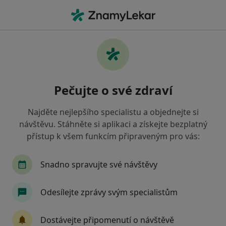
Hla
Diagnostik • Olomouc, olomoucký
Filtry
• 1
Mapa
Doporučení diagnostici s Vojenská zdravotní
Pečujte o své zdraví
pojišťovna ČR Olomouc
Jak řadíme výsledky vyhledávání?
Najděte nejlepšího specialistu a objednejte si
návštěvu. Stáhněte si aplikaci a získejte bezplatný
přístup k všem funkcím připraveným pro vás:
Snadno spravujte své návštěvy
Odesílejte zprávy svým specialistům
Mgr. David Kříž
Dostávejte připomenutí o návštěvě
·
Více
Diagnostik, Psycholog