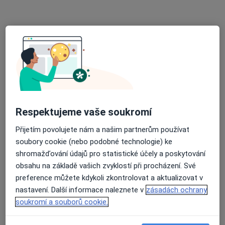
Rezervovat termín
Respektujeme vaše soukromí
Alena Procházková
Přijetím povolujete nám a našim partnerům používat
soubory cookie (nebo podobné technologie) ke
Diagnostik
shromažďování údajů pro statistické účely a poskytování
tř. Svornosti 1177/57, Olomouc
•
Mapa
obsahu na základě vašich zvyklostí při procházení. Své
Ordinace praktického lékaře pro děti a dorost
preference můžete kdykoli zkontrolovat a aktualizovat v
Tento specialista nenabízí online rezervaci termínu na této adrese.
nastavení. Další informace naleznete v
zásadách ochrany
soukromí a souborů cookie.
Rezervovat termín