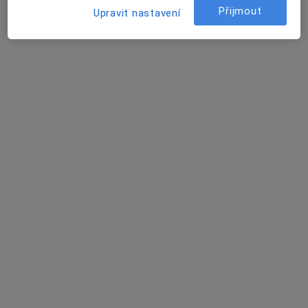
Přijmout
Upravit nastavení
Alena Lavičková
Diagnostik
Nám. Národních hrdinů 2, Olomouc
•
Mapa
SPEA Olomouc s.r.o.
Tento specialista nenabízí online rezervaci termínu na této adrese.
Rezervovat termín