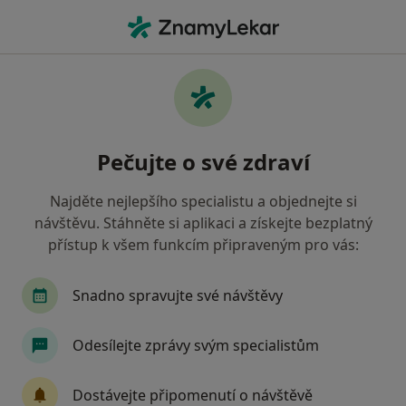
Hla
Diagnostik • Olomouc, olomoucký
Filtry
• 1
Mapa
Doporučení diagnostici s Zdravotní
Pečujte o své zdraví
pojišťovna ministerstva vnitra ČR Olomouc
Jak řadíme výsledky vyhledávání?
Najděte nejlepšího specialistu a objednejte si
návštěvu. Stáhněte si aplikaci a získejte bezplatný
přístup k všem funkcím připraveným pro vás:
Snadno spravujte své návštěvy
Odesílejte zprávy svým specialistům
Mgr. David Kříž
Dostávejte připomenutí o návštěvě
·
Více
Diagnostik, Psycholog