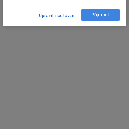
Rezervovat termín
Přijmout
Upravit nastavení
Jaromír Pavka
Diagnostik, Internista, Praktický lékař
Sušilovo náměstí 5, Olomouc
•
Mapa
Vojenská nemocnice Olomouc
Tento specialista nenabízí online rezervaci termínu na této adrese.
Rezervovat termín