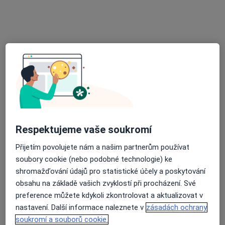
Ordinace praktického lékaře pro děti a dorost
Tento specialista nenabízí online rezervaci termínu na této adrese.
Rezervovat termín
Respektujeme vaše soukromí
Přijetím povolujete nám a našim partnerům používat
soubory cookie (nebo podobné technologie) ke
MUDr. Pavel Novák
shromažďování údajů pro statistické účely a poskytování
Diagnostik
obsahu na základě vašich zvyklostí při procházení. Své
Mathonova 1/291, Prostějov
•
Mapa
preference můžete kdykoli zkontrolovat a aktualizovat v
MEDIHOPE s.r.o.
nastavení. Další informace naleznete v
zásadách ochrany
Tento specialista nenabízí online rezervaci termínu na této adrese.
soukromí a souborů cookie.