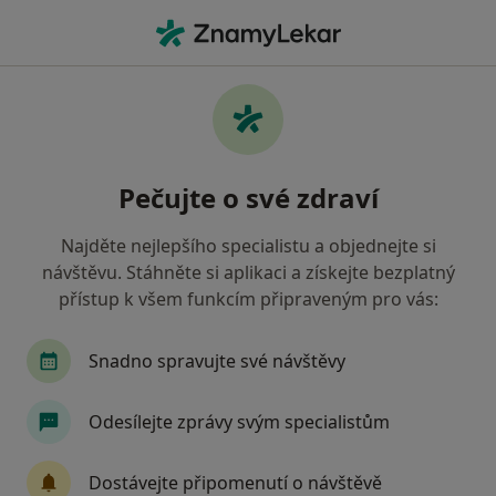
Hla
Diagnostik • Praha, hl město Praha
Filtry
• 1
Mapa
Doporučení diagnostici s Zdravotní
Pečujte o své zdraví
pojišťovna ministerstva vnitra ČR Praha
Jak řadíme výsledky vyhledávání?
Najděte nejlepšího specialistu a objednejte si
návštěvu. Stáhněte si aplikaci a získejte bezplatný
přístup k všem funkcím připraveným pro vás:
Snadno spravujte své návštěvy
Odesílejte zprávy svým specialistům
MUDr. Halka Bitmanová
Dostávejte připomenutí o návštěvě
·
Více
Diagnostik