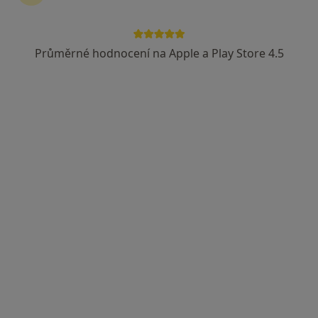
Chmelová 3312/6A, Praha
•
Mapa
Centrum pro nemoci prsu (První česká lékařská společnost, s.r.o.)
Průměrné hodnocení na Apple a Play Store 4.5
Tento specialista nenabízí online rezervaci termínu na této adrese.
Rezervovat termín
Prof. MUDr. Jan Daneš
·
Více
Diagnostik
8 názorů