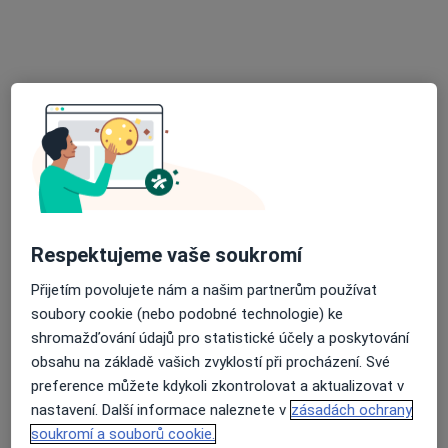
Všerubská 153/3, Praha 5 - Řeporyje, Praha
•
Mapa
Dětská ordinace, pediatr, praktický lékař pro děti a dorost
Tento specialista nenabízí online rezervaci termínu na této adrese.
Rezervovat termín
Respektujeme vaše soukromí
Přijetím povolujete nám a našim partnerům používat
soubory cookie (nebo podobné technologie) ke
shromažďování údajů pro statistické účely a poskytování
Mgr. Jan Kulhánek
obsahu na základě vašich zvyklostí při procházení. Své
·
Více
Diagnostik, Psycholog, Dětský psycholog
preference můžete kdykoli zkontrolovat a aktualizovat v
8 názorů
nastavení. Další informace naleznete v
zásadách ochrany
soukromí a souborů cookie.
Ostrovského 253/3, Praha
•
Mapa