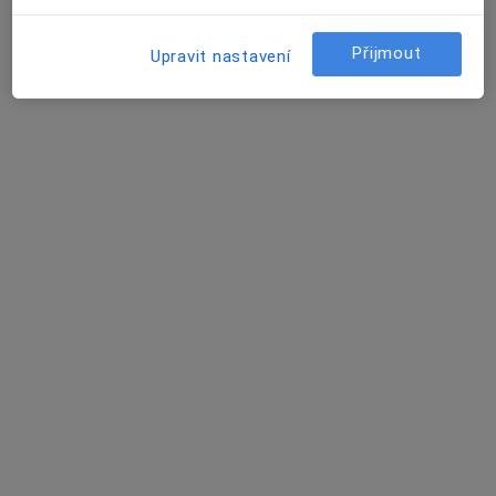
PSYCHOTERAPIE ANDĚL
Tento specialista nenabízí online rezervaci termínu na této adrese.
Přijmout
Upravit nastavení
Rezervovat termín
Petr Dvořák
Diagnostik
Gen. Janouška 902/17, Praha
•
Mapa
Poliklinika Černý Most
Tento specialista nenabízí online rezervaci termínu na této adrese.