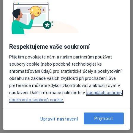
Uzbecká 1409/8, Praha
•
Mapa
MUDr. Michal Weinreb
Tento specialista nenabízí online rezervaci termínu na této adrese.
Rezervovat termín
Respektujeme vaše soukromí
Přijetím povolujete nám a našim partnerům používat
soubory cookie (nebo podobné technologie) ke
shromažďování údajů pro statistické účely a poskytování
obsahu na základě vašich zvyklostí při procházení. Své
preference můžete kdykoli zkontrolovat a aktualizovat v
nastavení. Další informace naleznete v
zásadách ochrany
soukromí a souborů cookie.
Medi-Onco s.r.o.
Onkolog
Přijmout
Upravit nastavení
Na Příkopě 859/22, Praha
•
Mapa
Medi-Onco s.r.o.