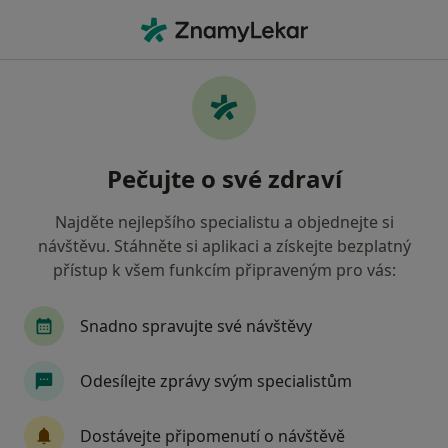
Hla
Onkolog • Praha, hl město Praha
Filtry
• 1
Mapa
Doporučení onkologové s Zdravotní
Pečujte o své zdraví
pojišťovna ministerstva vnitra ČR Praha
Jak řadíme výsledky vyhledávání?
Najděte nejlepšího specialistu a objednejte si
návštěvu. Stáhněte si aplikaci a získejte bezplatný
přístup k všem funkcím připraveným pro vás:
Snadno spravujte své návštěvy
Odesílejte zprávy svým specialistům
MUDr. Hana Kaňková
Dostávejte připomenutí o návštěvě
·
Více
Onkolog