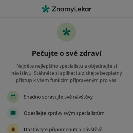
Hla
Ortoped • Praha, hl město Praha
Filtry
• 1
Mapa
Doporučení ortopedové s Zdravotní
Pečujte o své zdraví
pojišťovna ministerstva vnitra ČR Praha
Jak řadíme výsledky vyhledávání?
Najděte nejlepšího specialistu a objednejte si
návštěvu. Stáhněte si aplikaci a získejte bezplatný
přístup k všem funkcím připraveným pro vás:
Snadno spravujte své návštěvy
Odesílejte zprávy svým specialistům
MUDr. Miloš Síbek
Dostávejte připomenutí o návštěvě
Ortoped