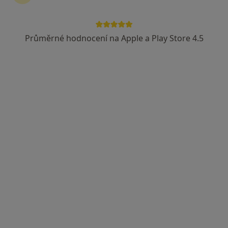
40 názorů
Karlovo náměstí 29, Praha
•
Mapa
Průměrné hodnocení na Apple a Play Store 4.5
Ortopedická ambulance Karlovo Náměstí, Keltia-Med, s.r.o.
Ortopedická konzultace
Hrazeno pojišťovnou
Tento specialista nenabízí online rezervaci termínu na této adrese.
Rezervovat termín
MUDr. Štefan Dojcsán
Ortoped