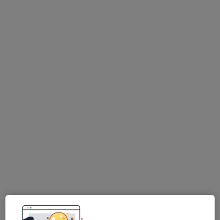
88 názorů
Adresa 1
Adresa 2
Tenisová 981, Praha
•
Mapa
Ortopedie Tenisová
Tento specialista nenabízí online rezervaci termínu na této adrese.
Rezervovat termín