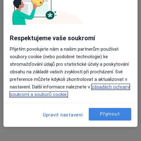
MUDr. František Picek
Ortoped
21 názorů
Adresa 1
Adresa 2
Respektujeme vaše soukromí
Přijetím povolujete nám a našim partnerům používat
Poliklinika pod Marjánkou 1906/12, Praha
•
Mapa
soubory cookie (nebo podobné technologie) ke
Poliklinika pod Marjánkou
shromažďování údajů pro statistické účely a poskytování
Tento specialista nenabízí online rezervaci termínu na této adrese.
obsahu na základě vašich zvyklostí při procházení. Své
preference můžete kdykoli zkontrolovat a aktualizovat v
Rezervovat termín
nastavení. Další informace naleznete v
zásadách ochrany
soukromí a souborů cookie.
K dispozici jsou specialisté
Přijmout
Upravit nastavení
Tito specialisté se nacházejí mimo Praha, hl město
Praha, v oblastech blízkých vašemu vyhledávání.