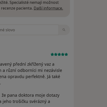
žité. Specialisté nemají možnost
Další informace o názor
 recenze pacienta.
Další informace.
zorech
ený přední zkřížený vaz a
 a různí odborníci mi nezávisle
ena opravdu perfektně. Já také
.
, že pana doktora moje dotazy
 jeho trošičku svérázný a