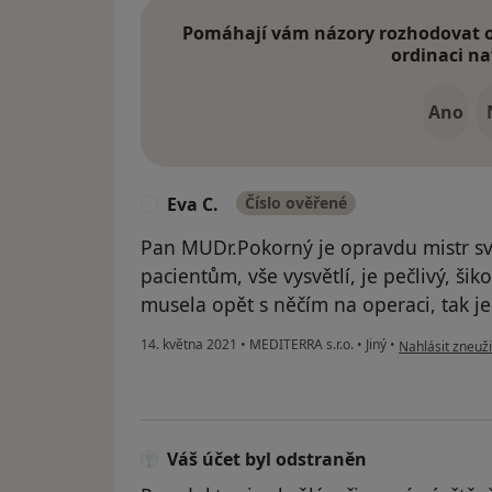
Pomáhají vám názory rozhodovat o 
ordinaci na
Ano
Eva C.
Číslo ověřené
E
Pan MUDr.Pokorný je opravdu mistr sv
pacientům, vše vysvětlí, je pečlivý, ši
musela opět s něčím na operaci, tak j
podle názoru už
14. května 2021
•
MEDITERRA s.r.o.
•
Jiný
•
Nahlásit zneuži
Váš účet byl odstraněn