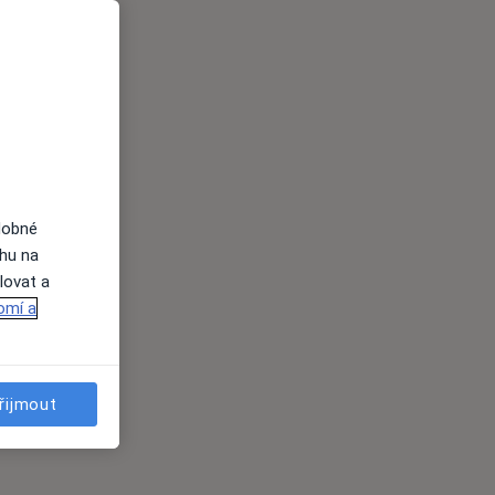
dobné
ahu na
lovat a
omí a
řijmout