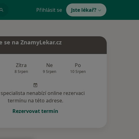
Přihlásit se
Jste lékař?
e se na ZnamyLekar.cz
Zítra
Ne
Po
Út
St
8 Srpen
9 Srpen
10 Srpen
11 Srpen
12 Srp
specialista nenabízí online rezervaci
termínu na této adrese.
Rezervovat termín