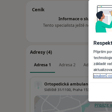
Ceník
Informace o službách a cen
Tento specialista ještě nepřidával ž
Respekt
Adresy (4)
Přijetím p
technologi
základě vaš
Adresa 1
Adresa 2
Adresa 3
A
aktualizova
souborů co
Ortopedická ambulance
Sídliště 31/1100,
Praha
15300
Přiblížit
se