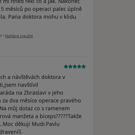
vě mi hned řekl co a jak. Nakonec
 5 měsíců po operaci palec úplně
a. Pana doktora mohu v klidu
podle názoru uživatele Váš účet byl odstraněn
us
•
Nahlásit zneužití
ch a návštěvách doktora v
i,jsem navštívil
ráda na Zbraslavi v jeho
a za dva měsíce operace pravého
.Na můj dotaz co s ramenem
orová manžeta a biceps?????Takže
..Moc děkuji Mudr.Pavlu
dravenííí.