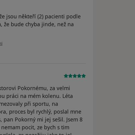
e jsou někteří (2) pacienti podle
, že bude chyba jinde, než na
živatele Jan Hnyk
tí
ktorovi Pokornému, za velmi
ou práci na mém kolenu. Léta
mezovaly při sportu, na
ra, proces byl rychlý, poslal mne
, pan Pokorný mi jej sešil. Jsem 8
 nemam pocit, ze bych s tim
lela, ze nezažiju jake to je!