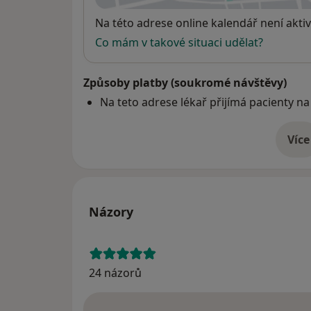
Dostupnost
Na této adrese online kalendář není aktiv
Co mám v takové situaci udělat?
Způsoby platby (soukromé návštěvy)
Na teto adrese lékař přijímá pacienty na
Více
o 
Názory
24 názorů