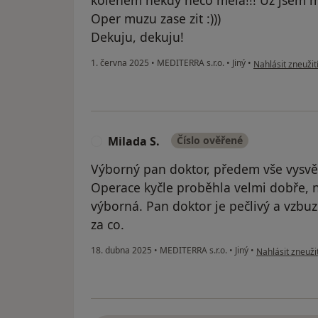
Oper muzu zase zit :)))
Dekuju, dekuju!
podle názoru uži
1. června 2025
•
MEDITERRA s.r.o.
•
Jiný
•
Nahlásit zneužit
Milada S.
Číslo ověřené
M
Výborný pan doktor, předem vše vysvět
Operace kyčle proběhla velmi dobře, n
výborná. Pan doktor je pečlivý a vzb
za co.
podle názoru už
18. dubna 2025
•
MEDITERRA s.r.o.
•
Jiný
•
Nahlásit zneužit