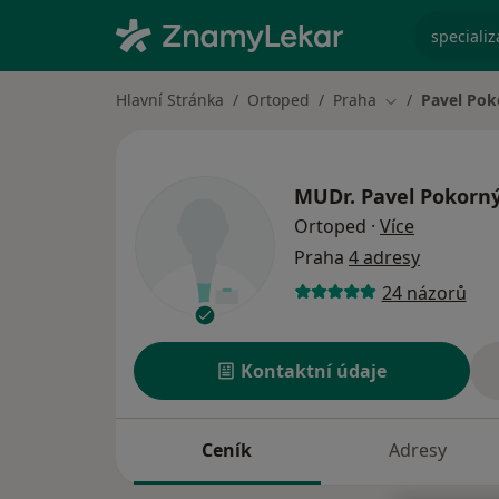
specializ
Hlavní Stránka
Ortoped
Praha
Pavel Pok
Změna města
MUDr.
Pavel Pokorn
o speciali
Ortoped
·
Více
Praha
4 adresy
24 názorů
Kontaktní údaje
Ceník
Adresy