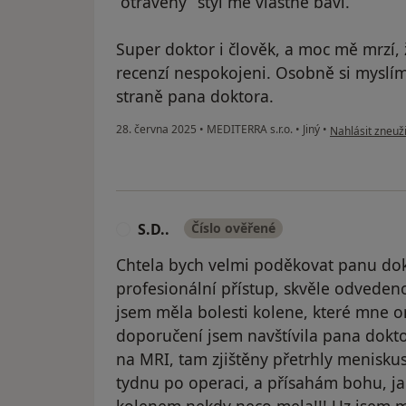
“otrávený” styl mě vlastně baví.
Super doktor i člověk, a moc mě mrzí, ž
recenzí nespokojeni. Osobně si myslím
straně pana doktora.
podle názoru u
28. června 2025
•
MEDITERRA s.r.o.
•
Jiný
•
Nahlásit zneuži
S.D..
Číslo ověřené
S
Chtela bych velmi poděkovat panu do
profesionální přístup, skvěle odveden
jsem měla bolesti kolene, které mne o
doporučení jsem navštívila pana dokto
na MRI, tam zjištěny přetrhly meniskus
tydnu po operaci, a přísahám bohu, ja
kolenem nekdy neco mela!!! Uz jsem mys