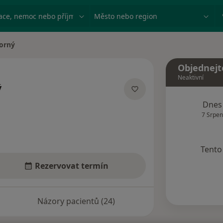
ace, nemoc nebo příjmení
Město nebo region
orný
Objednejt
Neaktivní
ý
zacích
Dnes
7 Srpen
Tento 
Rezervovat termín
Názory pacientů (24)