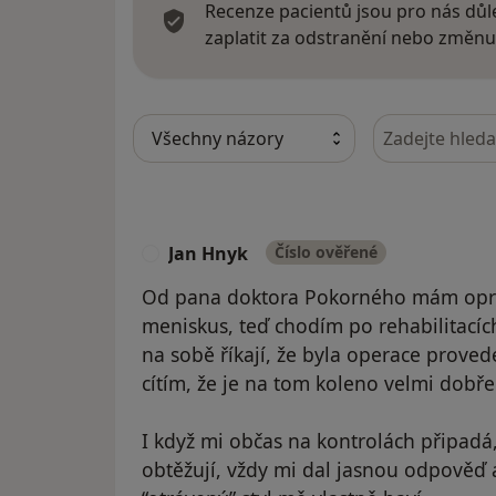
Recenze pacientů jsou pro nás důle
zaplatit za odstranění nebo změnu
Hledejte v ná
Jan Hnyk
Číslo ověřené
J
Od pana doktora Pokorného mám oprav
meniskus, teď chodím po rehabilitacích
na sobě říkají, že byla operace proved
cítím, že je na tom koleno velmi dobře
I když mi občas na kontrolách připadá
obtěžují, vždy mi dal jasnou odpověď a