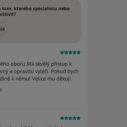
tom, kterého specialistu nebo
vštívit?
Ne
ého oboru.Má skvělý přístup k
kovný a opravdu vyléčí. Pokud bych
edině k němu! Velice mu děkuji.
ivatele Eva C.
tí