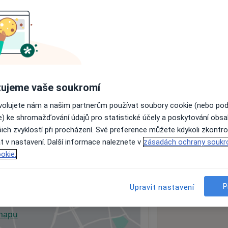
ách nejsou k dispozici
ádné informace o svých službách.
ujeme vaše soukromí
ovolujete nám a našim partnerům používat soubory cookie (nebo po
e) ke shromažďování údajů pro statistické účely a poskytování obs
ich zvyklostí při procházení. Své preference můžete kdykoli zkontro
dresa 4
t v nastavení. Další informace naleznete v
zásadách ochrany soukr
okie.
P
Upravit nastavení
 mapu
 otevře v nové záložce