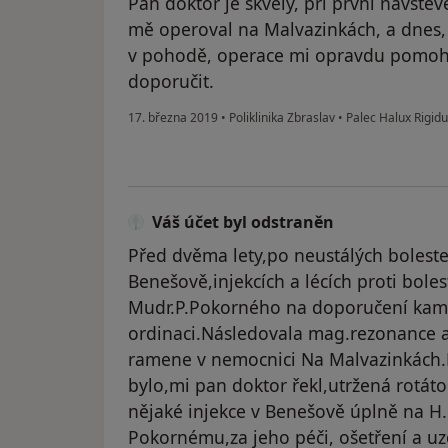
Pan doktor je skvělý, při první návště
mě operoval na Malvazinkách, a dnes,
v pohodě, operace mi opravdu pomohl
doporučit.
17. března 2019
•
Poliklinika Zbraslav
•
Palec Halux Rigid
Váš účet byl odstraněn
Před dvěma lety,po neustálých boleste
Benešově,injekcích a lécích proti bolest
Mudr.P.Pokorného na doporučení kama
ordinaci.Následovala mag.rezonance 
ramene v nemocnici Na Malvazinkách
bylo,mi pan doktor řekl,utržená rotát
nějaké injekce v Benešově úplně na H.
Pokornému,za jeho péči, ošetření a uz