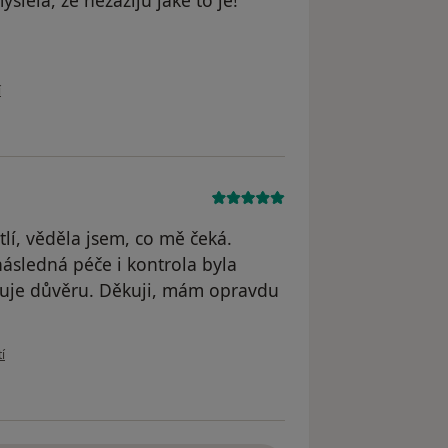
vatele S.D..
í
lí, věděla jsem, co mě čeká.
ásledná péče i kontrola byla
uzuje důvěru. Děkuji, mám opravdu
ivatele Milada S.
í