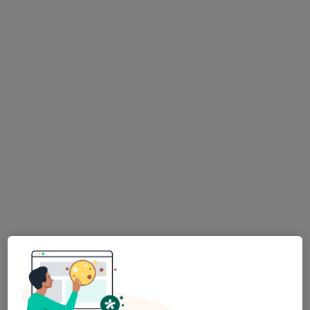
Ortopedická ambulance Karlovo Náměstí, Keltia-Med, s.r.o.
Ortopedická konzultace
Hrazeno pojišťovnou
Tento specialista nenabízí online rezervaci termínu na této adrese.
Rezervovat termín
MUDr. František Picek
Ortoped
21 názorů
Adresa 1
Adresa 2
Adresa 3