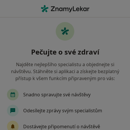
Hla
Ortoped • Praha 1, Praha, hl město Praha
Filtry
Mapa
Ortoped, Praha 1, Praha
Pečujte o své zdraví
Jak řadíme výsledky vyhledávání?
Najděte nejlepšího specialistu a objednejte si
návštěvu. Stáhněte si aplikaci a získejte bezplatný
Jakou pojišťovnu máte?
přístup k všem funkcím připraveným pro vás:
Všeobecná zdravotní pojišťovna
Snadno spravujte své návštěvy
Zdravotní pojišťovna ministerstva vnitra ČR
Odesílejte zprávy svým specialistům
Oborová zdravotní pojišťovna
Dostávejte připomenutí o návštěvě