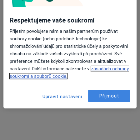
Poliklinika pod Marjánkou 1906/12, Praha
•
Mapa
Respektujeme vaše soukromí
Poliklinika pod Marjánkou
Přijetím povolujete nám a našim partnerům používat
Tento specialista nenabízí online rezervaci termínu na této adrese.
soubory cookie (nebo podobné technologie) ke
shromažďování údajů pro statistické účely a poskytování
Rezervovat termín
obsahu na základě vašich zvyklostí při procházení. Své
preference můžete kdykoli zkontrolovat a aktualizovat v
nastavení. Další informace naleznete v
zásadách ochrany
soukromí a souborů cookie.
Přijmout
Upravit nastavení
ORP CENTRUM s.r.o.
·
Více
Ortoped, Kardiolog, Ostatní