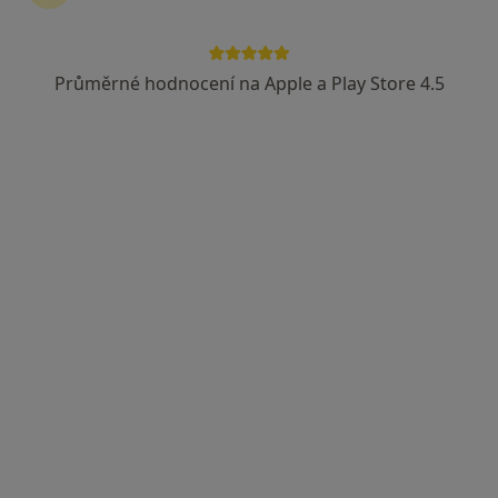
Česká průmyslová zdravotní pojišťovna
Vojenská zdravotní pojišťovna ČR
Průměrné hodnocení na Apple a Play Store 4.5
Zobrazit více
MUDr. Miloš Síbek
Ortoped
40 názorů
Karlovo náměstí 29, Praha
•
Mapa