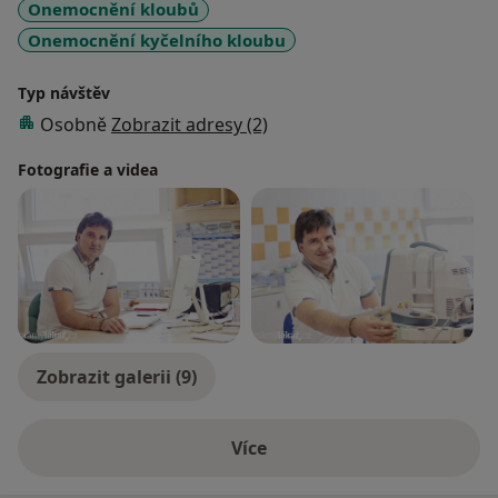
Onemocnění kloubů
sonografii kyčelního kloubu a certifikát artroskopie
Onemocnění kyčelního kloubu
kyčelního kloubu r. 1997 - kadaverozní kurz Brno.
Typ návštěv
Osobně
Zobrazit adresy (2)
Fotografie a videa
Zobrazit galerii (9)
Více
o zkušenostech