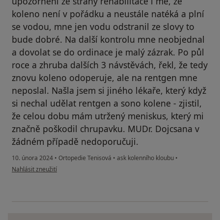
upozornění ze strany rehabilitace i mé, že
koleno není v pořádku a neustále natéká a plní
se vodou, mne jen vodu odstranil ze slovy to
bude dobré. Na další kontrolu mne neobjednal
a dovolat se do ordinace je malý zázrak. Po půl
roce a zhruba dalších 3 návstěvách, řekl, že tedy
znovu koleno odoperuje, ale na rentgen mne
neposlal. Našla jsem si jiného lékaře, který když
si nechal udělat rentgen a sono kolene - zjistil,
že celou dobu mám utržený meniskus, který mi
značně poškodil chrupavku. MUDr. Dojcsana v
žádném případě nedoporučuji.
10. února 2024
•
Ortopedie Tenisová
•
ask kolenního kloubu
•
podle názoru uživatele Dana Š.
Nahlásit zneužití