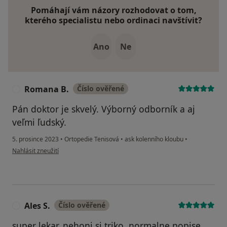
Pomáhají vám názory rozhodovat o tom,
kterého specialistu nebo ordinaci navštívit?
Ano
Ne
Romana B.
Číslo ověřené
R
Pán doktor je skvelý. Výborný odborník a aj
veľmi ľudský.
5. prosince 2023
•
Ortopedie Tenisová
•
ask kolenního kloubu
•
podle názoru uživatele Romana B.
Nahlásit zneužití
Ales S.
Číslo ověřené
A
super lekar, nehoni si triko, normalne popise