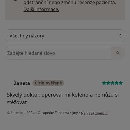
odstranění nebo změnu recenze pacienta.
Další informace o názorech
Další informace.
Hledejte v názorech
Žaneta
Číslo ověřené
Ž
Skvělý doktor, operoval mi koleno a nemůžu si
stěžovat
podle názoru uživatele Žaneta
4. července 2024
•
Ortopedie Tenisová
•
Jiný
•
Nahlásit zneužití