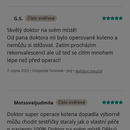
G.S.
Číslo ověřené
G
Skvělý doktor na svém místě!
Od pana doktora mi bylo operované koleno a
nemůžu si stěžovat. Zatím procházím
rekonvalescencí ale už teď se cítím mnohem
lépe než před operací!
podle názoru uživatele G.S.
7. srpna 2022
•
Ortopedie Tenisová
•
Jiný
•
Nahlásit zneužití
Motsovaljudmila
Číslo ověřené
M
Doktor super operace kolena dopadla výborně
můžu chodit sestřičky staraly jak o vlastní péče
o pacienty 100% Doktor na svém místě Děkuji