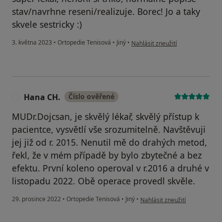
stav/navrhne reseni/realizuje. Borec! Jo a taky
skvele sestricky :)
podle názoru uživatele Ales S.
3. května 2023
•
Ortopedie Tenisová
•
Jiný
•
Nahlásit zneužití
Hana CH.
Číslo ověřené
H
MUDr.Dojcsan, je skvělý lékař, skvělý přístup k
pacientce, vysvětlí vše srozumitelně. Navštěvuji
jej již od r. 2015. Nenutil mě do drahých metod,
řekl, že v mém případě by bylo zbytečné a bez
efektu. První koleno operoval v r.2016 a druhé v
listopadu 2022. Obě operace provedl skvěle.
podle názoru uživatele Hana 
29. prosince 2022
•
Ortopedie Tenisová
•
Jiný
•
Nahlásit zneužití