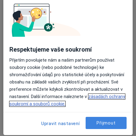
MUDr. František Picek
Ortoped
21 názorů
Poliklinika pod Marjánkou 1906/12, Praha
•
Mapa
Poliklinika pod Marjánkou
Tento specialista nenabízí online rezervaci termínu na této adrese.
Respektujeme vaše soukromí
Rezervovat termín
Přijetím povolujete nám a našim partnerům používat
soubory cookie (nebo podobné technologie) ke
shromažďování údajů pro statistické účely a poskytování
obsahu na základě vašich zvyklostí při procházení. Své
preference můžete kdykoli zkontrolovat a aktualizovat v
nastavení. Další informace naleznete v
zásadách ochrany
soukromí a souborů cookie.
Přijmout
Upravit nastavení
Filip Veselý
·
Více
Ortoped, Chirurg