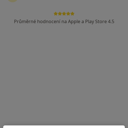
88 názorů
Adresa 1
Adresa 2
Průměrné hodnocení na Apple a Play Store 4.5
Tenisová 981, Praha
•
Mapa
Ortopedie Tenisová
Tento specialista nenabízí online rezervaci termínu na této adrese.
Rezervovat termín