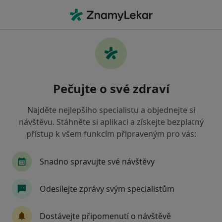
Hla
Ortoped • Praha, hl město Praha
Filtry
• 1
Mapa
Doporučení ortopedové s Česká průmyslová
Pečujte o své zdraví
zdravotní pojišťovna Praha
Jak řadíme výsledky vyhledávání?
Najděte nejlepšího specialistu a objednejte si
návštěvu. Stáhněte si aplikaci a získejte bezplatný
přístup k všem funkcím připraveným pro vás:
Snadno spravujte své návštěvy
Odesílejte zprávy svým specialistům
MUDr. Štefan Dojcsán
Dostávejte připomenutí o návštěvě
Ortoped