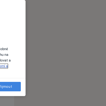
dobné
ahu na
lovat a
Po
Út
St
omí a
10 Srpen
11 Srpen
12 Srpen
i
řijmout