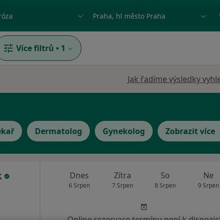
ace, nemoc nebo příjmení
Město nebo region
Více filtrů
•
1
Jak řadíme výsledky vyhl
ékař
Dermatolog
Gynekolog
Zobrazit více
k
Dnes
Zítra
So
Ne
6 Srpen
7 Srpen
8 Srpen
9 Srpen
Online rezervace termínu není k dispozic