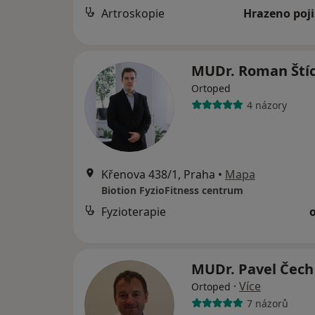
Artroskopie
Hrazeno poj
MUDr. Roman Ští
Ortoped
4 názory
Křenova 438/1, Praha
•
Mapa
Biotion FyzioFitness centrum
Fyzioterapie
MUDr. Pavel Čec
·
Více
Ortoped
7 názorů