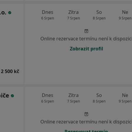
.o.
Dnes
Zítra
So
Ne
6 Srpen
7 Srpen
8 Srpen
9 Srpen
Online rezervace termínu není k dispozic
Zobrazit profil
 2 500 kč
biče
Dnes
Zítra
So
Ne
6 Srpen
7 Srpen
8 Srpen
9 Srpen
Online rezervace termínu není k dispozic
Rezervovat termín