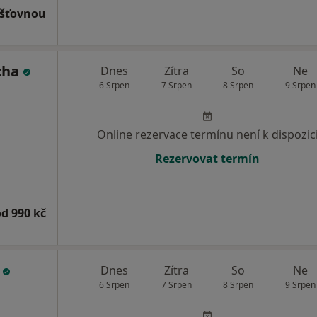
išťovnou
cha
Dnes
Zítra
So
Ne
6 Srpen
7 Srpen
8 Srpen
9 Srpen
Online rezervace termínu není k dispozic
Rezervovat termín
od 990 kč
h
Dnes
Zítra
So
Ne
6 Srpen
7 Srpen
8 Srpen
9 Srpen