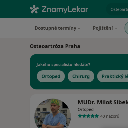
specializ
Dostupné termíny
Pojištění
Osteoartróza Praha
Jakého specialistu hledáte?
Ortoped
Chirurg
Praktický l
MUDr. Miloš Síbe
Ortoped
40 názorů