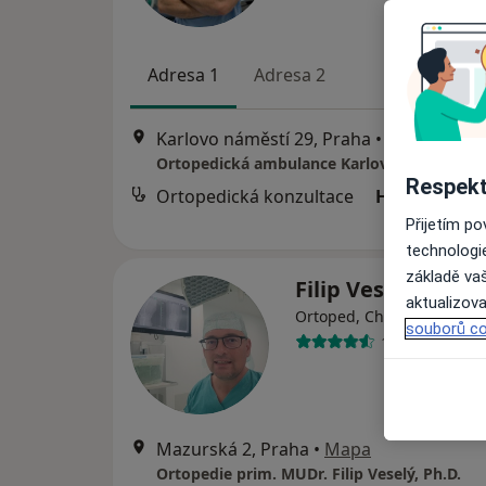
Adresa 1
Adresa 2
Karlovo náměstí 29, Praha
•
Mapa
Respekt
Ortopedická konzultace
Hrazeno poj
Přijetím p
technologi
základě vaš
Filip Veselý
aktualizova
·
Více
Ortoped, Chirurg
souborů co
18 názorů
Mazurská 2, Praha
•
Mapa
Ortopedie prim. MUDr. Filip Veselý, Ph.D.