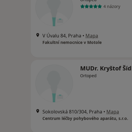
4 názory
V Úvalu 84, Praha
•
Mapa
Fakultní nemocnice v Motole
MUDr. Kryštof Ší
Ortoped
Sokolovská 810/304, Praha
•
Mapa
Centrum léčby pohybového aparátu, s.r.o.