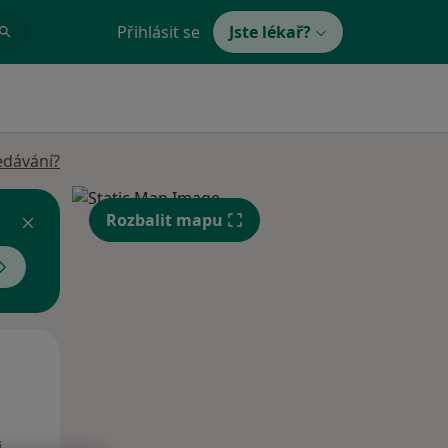
Přihlásit se
Jste lékař?
edávání?
Rozbalit mapu
Po
Út
St
10 Srpen
11 Srpen
12 Srpen
i