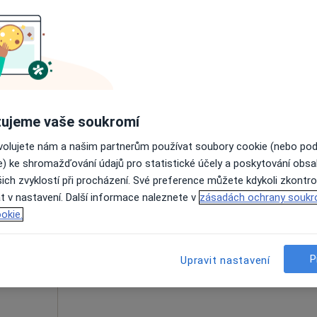
Rezervovat termín
Ortopedická ambulance Karlovo Náměstí, Keltia-Med, s.r.o.
ujeme vaše soukromí
išťovnou
ovolujete nám a našim partnerům používat soubory cookie (nebo po
e) ke shromažďování údajů pro statistické účely a poskytování obs
ich zvyklostí při procházení. Své preference můžete kdykoli zkontro
Dnes
Zítra
So
Ne
t v nastavení. Další informace naleznete v
zásadách ochrany soukr
6 Srpen
7 Srpen
8 Srpen
9 Srpen
okie.
Online rezervace termínu není k dispozic
P
Upravit nastavení
Rezervovat termín