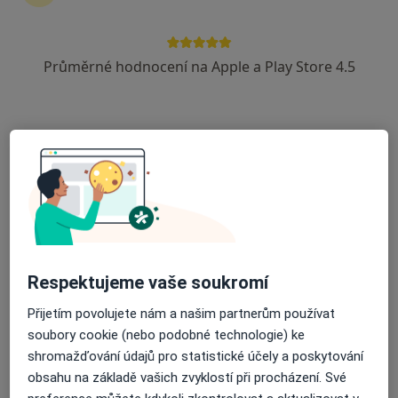
Zůstaňte doma a vyberte online konzultaci pro
zahájení nebo pokračování léčby. Pokud to
potřebujete, můžete si také objednat návštěvu v
Průměrné hodnocení na Apple a Play Store 4.5
ordinaci.
Zobrazit profily specialistů
Jak to funguje?
Odborníci
Respektujeme vaše soukromí
Lenka Hormandlová
Přijetím povolujete nám a našim partnerům používat
soubory cookie (nebo podobné technologie) ke
Ergoterapeut
shromažďování údajů pro statistické účely a poskytování
Praha
obsahu na základě vašich zvyklostí při procházení. Své