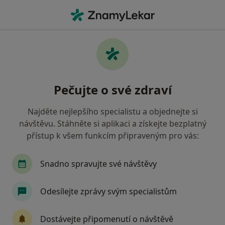
Hla
Co hledáte?
Hlavní Stránka
Nemoci
Revmatologická Onemocnění
Revmatologická onemocnění -
Pečujte o své zdraví
informace, specialisté, otázky a
odpovědi
Najděte nejlepšího specialistu a objednejte si
návštěvu. Stáhněte si aplikaci a získejte bezplatný
přístup k všem funkcím připraveným pro vás:
Snadno spravujte své návštěvy
Informace
Odesílejte zprávy svým specialistům
Dbejte o své zdraví
Dostávejte připomenutí o návštěvě