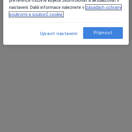
preference můžete kdykoli zkontrolovat a aktualizovat v
nastavení. Další informace naleznete v
zásadách ochrany
David Vencour
soukromí a souborů cookie.
Internista
Boršov nad Vltavou
Přijmout
Upravit nastavení
Jitka Pokorná
Internista
Braňany
Eva Kotulánová
Internista
Braňany
Jan Molovčák