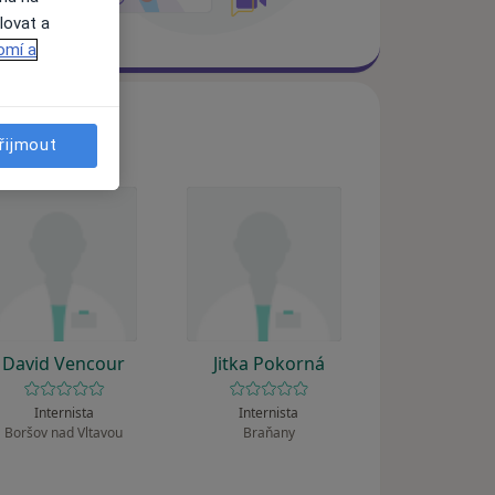
lovat a
omí a
řijmout
David Vencour
Jitka Pokorná
Internista
Internista
Boršov nad Vltavou
Braňany