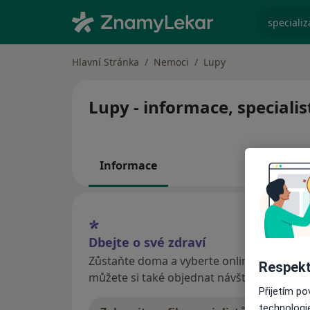
specializ
Hlavní Stránka
Nemoci
Lupy
Lupy - informace, speciali
Informace
Dbejte o své zdraví
Zůstaňte doma a vyberte online konzultaci
Respekt
můžete si také objednat návštěvu v ordina
Přijetím p
technologi