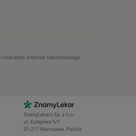
astěji vyhledávaní lékaři
 charakter. Internet nepředstavuje
Kontakt
ZnamyLekar - Hlavní stránka
ZnanyLekarz Sp. z o.o.
ul. Kolejowa 5/7
01-217 Warszawa, Polska