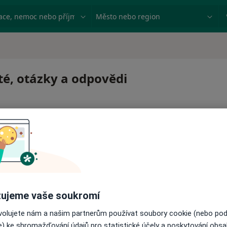
ace, nemoc nebo příjmení
Město nebo region
sté, otázky a odpovědi
 pro zahájení nebo pokračování léčby. Pokud to potřebujet
ujeme vaše soukromí
ci.
ovolujete nám a našim partnerům používat soubory cookie (nebo po
e) ke shromažďování údajů pro statistické účely a poskytování obs