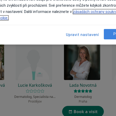
 to funguje?
ich zvyklostí při procházení. Své preference můžete kdykoli zkontro
t v nastavení. Další informace naleznete v
zásadách ochrany soukr
okie.
P
Upravit nastavení
ová
Lucie Karkošková
Lada Novotná
Dermatolog, Specialista na estetickou medicínu
Dermatolog
Prostějov
Praha
Book a visit