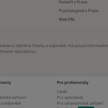
Pediatři v Praze
Psychologové v Praze
Více (15)
Více v kategorii: Nejč
ekar.cz zejména Otázky a odpovědi, má pouze informativní
ované specialistou.
cienty
Pro profesionály
Ceník
nická zařízení
Pro specialisty
 a odpovědi
Pro zdravotnická zařízení