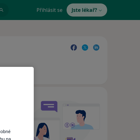
Přihlásit se
Jste lékař?
e,
dobné
ahu na