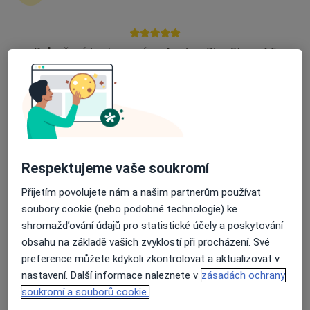
zahájení nebo pokračování léčby. Pokud to
potřebujete, můžete si také objednat návštěvu v
ordinaci.
Průměrné hodnocení na Apple a Play Store 4.5
Zobrazit profily specialistů
Jak to funguje?
Respektujeme vaše soukromí
Odborníci
Přijetím povolujete nám a našim partnerům používat
soubory cookie (nebo podobné technologie) ke
Martina Bábová
shromažďování údajů pro statistické účely a poskytování
obsahu na základě vašich zvyklostí při procházení. Své
Praktický lékař
preference můžete kdykoli zkontrolovat a aktualizovat v
Praha
nastavení. Další informace naleznete v
zásadách ochrany
soukromí a souborů cookie.