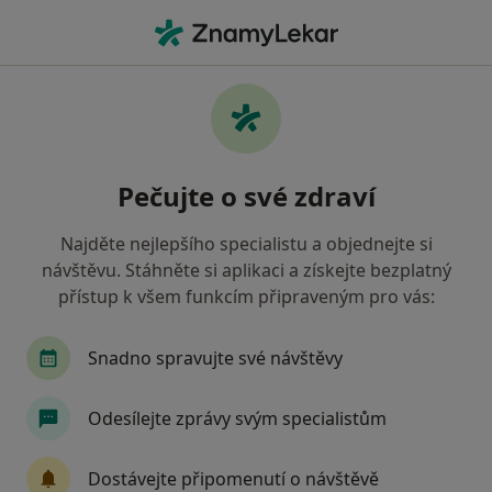
Hla
Co hledáte?
Hlavní Stránka
Nemoci
Jizvy
Jizvy - informace, specialisté,
Pečujte o své zdraví
otázky a odpovědi
Najděte nejlepšího specialistu a objednejte si
návštěvu. Stáhněte si aplikaci a získejte bezplatný
přístup k všem funkcím připraveným pro vás:
Informace
Snadno spravujte své návštěvy
Odesílejte zprávy svým specialistům
Dbejte o své zdraví
Zůstaňte doma a vyberte online konzultaci pro
Dostávejte připomenutí o návštěvě