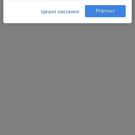
Jana Marešová
Přijmout
Upravit nastavení
Rehabilitační lékař
Náměšť nad Oslavou
Marek Arpáš
Specialista na estetickou medicínu, Zubař
Praha
Rudolf Brož
Fyzioterapeut
Praha
Vilma Stříbrná
Fyzioterapeut