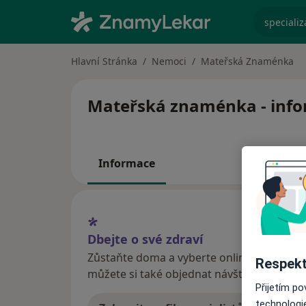
specializ
Hlavní Stránka
Nemoci
Mateřská Znaménka
Mateřská znaménka - infor
Informace
Dbejte o své zdraví
Zůstaňte doma a vyberte online konzultaci
Respekt
můžete si také objednat návštěvu v ordina
Přijetím p
technologi