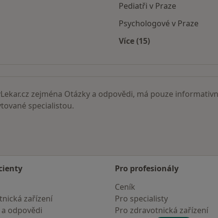
Pediatři v Praze
Psychologové v Praze
Více (15)
Více v kategorii: Nejč
ekar.cz zejména Otázky a odpovědi, má pouze informativní
ované specialistou.
cienty
Pro profesionály
Ceník
nická zařízení
Pro specialisty
 a odpovědi
Pro zdravotnická zařízení