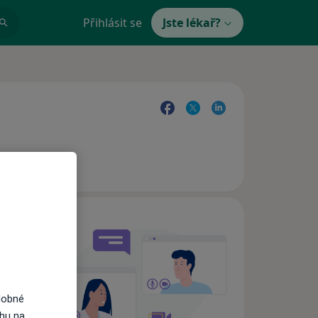
Přihlásit se
Jste lékař?
e,
dobné
ahu na