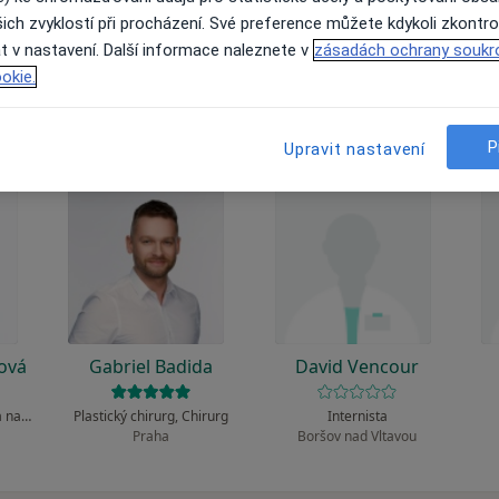
 to funguje?
ich zvyklostí při procházení. Své preference můžete kdykoli zkontro
t v nastavení. Další informace naleznete v
zásadách ochrany soukr
okie.
P
Upravit nastavení
ová
Gabriel Badida
David Vencour
Dermatolog, Specialista na estetickou medicínu
Plastický chirurg, Chirurg
Internista
Praha
Boršov nad Vltavou