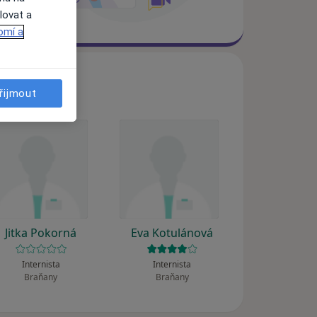
lovat a
omí a
řijmout
Jitka Pokorná
Eva Kotulánová
Internista
Internista
Braňany
Braňany