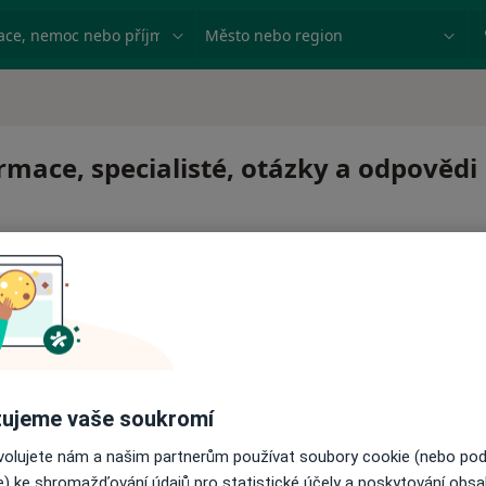
ace, nemoc nebo příjmení
Město nebo region
mace, specialisté, otázky a odpovědi
 pro zahájení nebo pokračování léčby. Pokud to potřebujet
ujeme vaše soukromí
ci.
ovolujete nám a našim partnerům používat soubory cookie (nebo po
e) ke shromažďování údajů pro statistické účely a poskytování obs