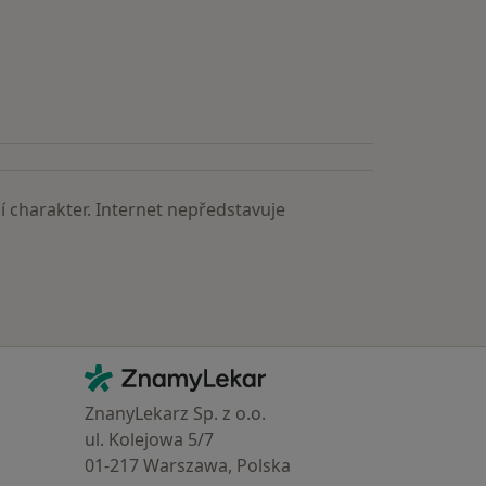
astěji vyhledávaní lékaři
 charakter. Internet nepředstavuje
Kontakt
ZnamyLekar - Hlavní stránka
ZnanyLekarz Sp. z o.o.
ul. Kolejowa 5/7
01-217 Warszawa, Polska