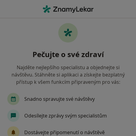
Hla
Co hledáte?
Hlavní Stránka
Nemoci
Kožní Nemoci
Kožní nemoci - informace,
Pečujte o své zdraví
specialisté, otázky a odpovědi
Najděte nejlepšího specialistu a objednejte si
návštěvu. Stáhněte si aplikaci a získejte bezplatný
přístup k všem funkcím připraveným pro vás:
Informace
Snadno spravujte své návštěvy
Odesílejte zprávy svým specialistům
Dbejte o své zdraví
Zůstaňte doma a vyberte online konzultaci pro
Dostávejte připomenutí o návštěvě