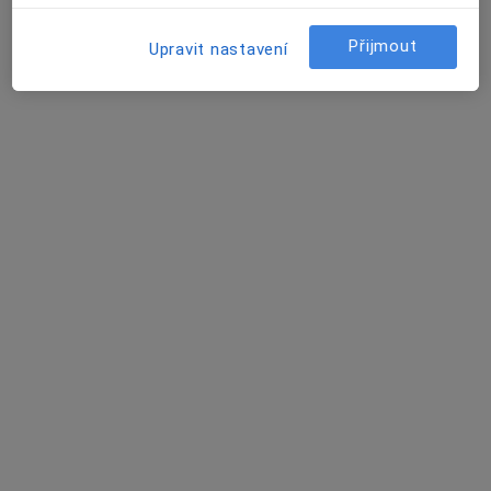
Květa Gazdíková
Přijmout
Upravit nastavení
Dermatolog
Praha
Ivana Úlehlová
Dermatolog
Praha
Jitka Pfeifrová
Veterinář, Zubař, Internista
Brno
Gabriela Kičmerová
Dermatolog, Specialista na estetickou medicínu