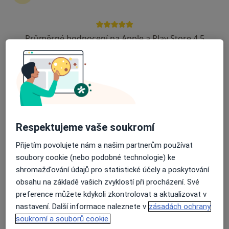
zahájení nebo pokračování léčby. Pokud to
potřebujete, můžete si také objednat návštěvu v
ordinaci.
Průměrné hodnocení na Apple a Play Store 4.5
Zobrazit profily specialistů
Jak to funguje?
Odborníci
Respektujeme vaše soukromí
Přijetím povolujete nám a našim partnerům používat
soubory cookie (nebo podobné technologie) ke
Karolína Kykalová
shromažďování údajů pro statistické účely a poskytování
obsahu na základě vašich zvyklostí při procházení. Své
Dermatolog
preference můžete kdykoli zkontrolovat a aktualizovat v
Praha
nastavení. Další informace naleznete v
zásadách ochrany
soukromí a souborů cookie.