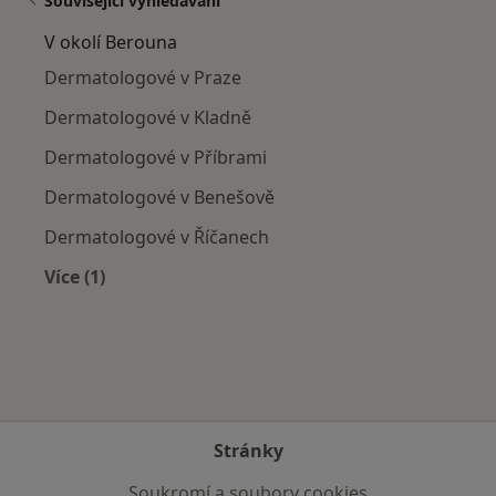
Související vyhledávání
V okolí Berouna
Dermatologové v Praze
Dermatologové v Kladně
Dermatologové v Příbrami
Dermatologové v Benešově
Dermatologové v Říčanech
Více (1)
Více v kategorii: V okolí Berouna
Stránky
Soukromí a soubory cookies