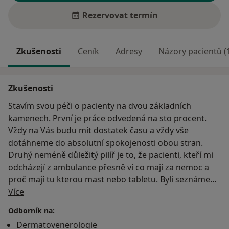
Rezervovat termín
Zkušenosti
Ceník
Adresy
Názory pacientů (
Zkušenosti
Stavím svou péči o pacienty na dvou základních
kamenech. První je práce odvedená na sto procent.
Vždy na Vás budu mít dostatek času a vždy vše
dotáhneme do absolutní spokojenosti obou stran.
Druhý neméně důležitý pilíř je to, že pacienti, kteří mi
odcházejí z ambulance přesně ví co mají za nemoc a
proč mají tu kterou mast nebo tabletu. Byli seznámeni
O mně
se všemi možnostmi a sami si vybrali, jaký postup je
Více
jim nejbližší. Těším se na osobní setkání.
Odborník na:
Dermatovenerologie