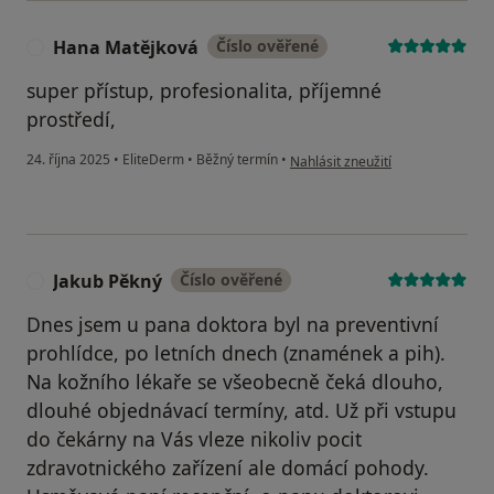
Hana Matějková
Číslo ověřené
H
super přístup, profesionalita, příjemné
prostředí,
podle názoru uživatele Hana Mat
24. října 2025
•
EliteDerm
•
Běžný termín
•
Nahlásit zneužití
Jakub Pěkný
Číslo ověřené
J
Dnes jsem u pana doktora byl na preventivní
prohlídce, po letních dnech (znamének a pih).
Na kožního lékaře se všeobecně čeká dlouho,
dlouhé objednávací termíny, atd. Už při vstupu
do čekárny na Vás vleze nikoliv pocit
zdravotnického zařízení ale domácí pohody.