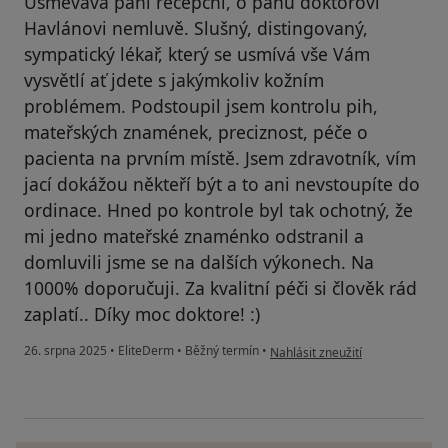
Usměvavá paní recepční, o panu doktorovi
Havlánovi nemluvě. Slušný, distingovaný,
sympatický lékař, který se usmívá vše Vám
vysvětlí ať jdete s jakýmkoliv kožním
problémem. Podstoupil jsem kontrolu pih,
mateřských znamének, preciznost, péče o
pacienta na prvním místě. Jsem zdravotník, vím
jací dokážou někteří být a to ani nevstoupíte do
ordinace. Hned po kontrole byl tak ochotný, že
mi jedno mateřské znaménko odstranil a
domluvili jsme se na dalších výkonech. Na
1000% doporučuji. Za kvalitní péči si člověk rád
zaplatí.. Díky moc doktore! :)
podle názoru uživatele Jakub Pě
26. srpna 2025
•
EliteDerm
•
Běžný termín
•
Nahlásit zneužití