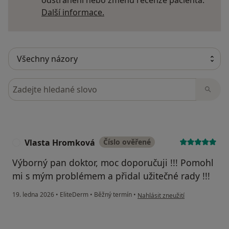
Další informace o názorech
Další informace.
Hledejte v názorech
Vlasta Hromková
Číslo ověřené
V
Výborný pan doktor, moc doporučuji !!! Pomohl
mi s mým problémem a přidal užitečné rady !!!
podle názoru uživatele Vlasta 
19. ledna 2026
•
EliteDerm
•
Běžný termín
•
Nahlásit zneužití