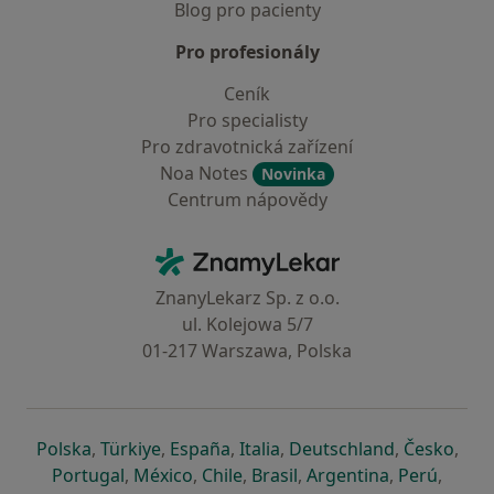
Blog pro pacienty
Pro profesionály
Ceník
Pro specialisty
Pro zdravotnická zařízení
Noa Notes
Novinka
Centrum nápovědy
Kontakt
ZnamyLekar - Hlavní stránka
ZnanyLekarz Sp. z o.o.
ul. Kolejowa 5/7
01-217 Warszawa, Polska
se otevře v nové záložce
se otevře v nové záložce
se otevře v nové záložce
se otevře v nové záložce
se otevře v 
se o
Polska
,
Türkiye
,
España
,
Italia
,
Deutschland
,
Česko
,
se otevře v nové záložce
se otevře v nové záložce
se otevře v nové záložce
se otevře v nové záložc
se otevře v 
se ote
Portugal
,
México
,
Chile
,
Brasil
,
Argentina
,
Perú
,