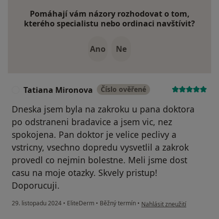
Pomáhají vám názory rozhodovat o tom,
kterého specialistu nebo ordinaci navštívit?
Ano
Ne
Tatiana Mironova
Číslo ověřené
T
Dneska jsem byla na zakroku u pana doktora
po odstraneni bradavice a jsem vic, nez
spokojena. Pan doktor je velice peclivy a
vstricny, vsechno dopredu vysvetlil a zakrok
provedl co nejmin bolestne. Meli jsme dost
casu na moje otazky. Skvely pristup!
Doporucuji.
podle názoru uživatele Tati
29. listopadu 2024
•
EliteDerm
•
Běžný termín
•
Nahlásit zneužití