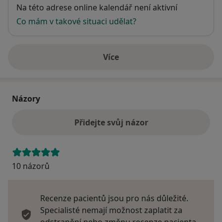
Dostupnost
Na této adrese online kalendář není aktivní
Co mám v takové situaci udělat?
Více
o adrese
Názory
Přidejte svůj názor
10 názorů
Recenze pacientů jsou pro nás důležité.
Specialisté nemají možnost zaplatit za
odstranění nebo změnu recenze pacienta.