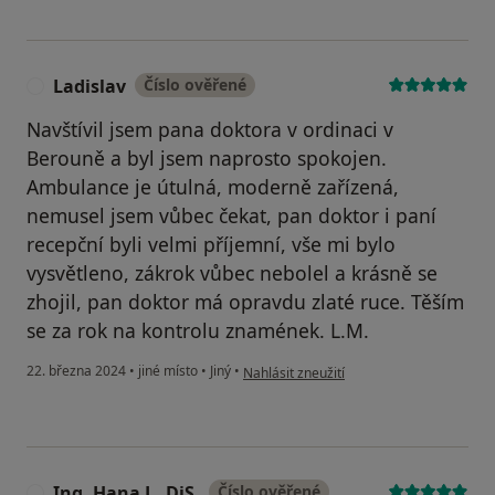
Ladislav
Číslo ověřené
L
Navštívil jsem pana doktora v ordinaci v
Berouně a byl jsem naprosto spokojen.
Ambulance je útulná, moderně zařízená,
nemusel jsem vůbec čekat, pan doktor i paní
recepční byli velmi příjemní, vše mi bylo
vysvětleno, zákrok vůbec nebolel a krásně se
zhojil, pan doktor má opravdu zlaté ruce. Těším
se za rok na kontrolu znamének. L.M.
podle názoru uživatele Ladislav
22. března 2024
•
jiné místo
•
Jiný
•
Nahlásit zneužití
Ing. Hana J., DiS.
Číslo ověřené
I