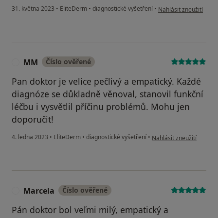
podle názoru uživatele 
31. května 2023
•
EliteDerm
•
diagnostické vyšetření
•
Nahlásit zneužití
MM
Číslo ověřené
M
Pan doktor je velice pečlivý a empatický. Každé
diagnóze se důkladně věnoval, stanovil funkční
léčbu i vysvětlil příčinu problémů. Mohu jen
doporučit!
podle názoru uživatele
4. ledna 2023
•
EliteDerm
•
diagnostické vyšetření
•
Nahlásit zneužití
Marcela
Číslo ověřené
M
Pán doktor bol veľmi milý, empatický a