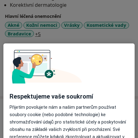
Korektivní dermatologie
Hlavní léčená onemocnění
Akné
Kožní nemoci
Vrásky
Kosmetické vady
a11y_sr_more_diseases
Bradavice
+5
Pacienti, které ošetřuji
Dospělí
Děti
Více
o zkušenostech
Respektujeme vaše soukromí
Služby a ceník služeb
Přijetím povolujete nám a našim partnerům používat
soubory cookie (nebo podobné technologie) ke
Běžný termín
shromažďování údajů pro statistické účely a poskytování
Detaily
obsahu na základě vašich zvyklostí při procházení. Své
preference můžete kdykoli zkontrolovat a aktualizovat v