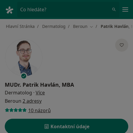
Hla
Co hledáte?
Hlavní Stránka
Dermatolog
Beroun
Patrik Havlán,
Změna města
MUDr.
Patrik Havlán, MBA
o specializacích
Dermatolog
·
Více
Beroun
2 adresy
10 názorů
Kontaktní údaje