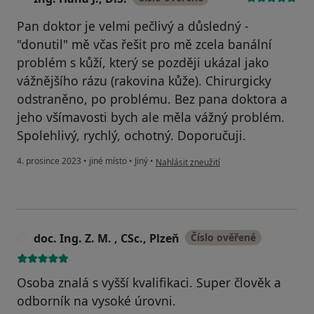
Pan doktor je velmi pečlivý a důsledný -
"donutil" mě včas řešit pro mě zcela banální
problém s kůží, který se později ukázal jako
vážnějšího rázu (rakovina kůže). Chirurgicky
odstraněno, po problému. Bez pana doktora a
jeho všímavosti bych ale měla vážný problém.
Spolehlivý, rychlý, ochotný. Doporučuji.
podle názoru uživatele Ing. Hana J., DiS.
4. prosince 2023
•
jiné místo
•
Jiný
•
Nahlásit zneužití
doc. Ing. Z. M. , CSc., Plzeň
Číslo ověřené
D
Osoba znalá s vyšší kvalifikaci. Super člověk a
odborník na vysoké úrovni.