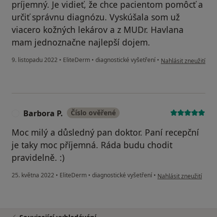
príjemný. Je vidieť, že chce pacientom pomôcť a
určiť správnu diagnózu. Vyskúšala som už
viacero kožných lekárov a z MUDr. Havlana
mam jednoznačne najlepší dojem.
podle názoru uživate
9. listopadu 2022
•
EliteDerm
•
diagnostické vyšetření
•
Nahlásit zneužití
Barbora P.
Číslo ověřené
B
Moc milý a důsledný pan doktor. Paní recepční
je taky moc příjemná. Ráda budu chodit
pravidelně. :)
podle názoru uživatele
25. května 2022
•
EliteDerm
•
diagnostické vyšetření
•
Nahlásit zneužití