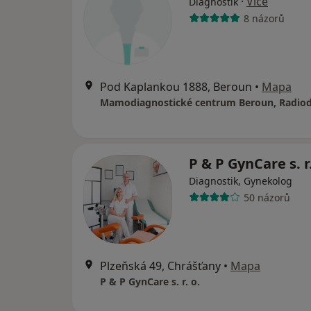
·
Více
Diagnostik
8 názorů
Pod Kaplankou 1888, Beroun
•
Mapa
P & P GynCare s. r
Diagnostik, Gynekolog
50 názorů
Plzeňská 49, Chrášťany
•
Mapa
P & P GynCare s. r. o.