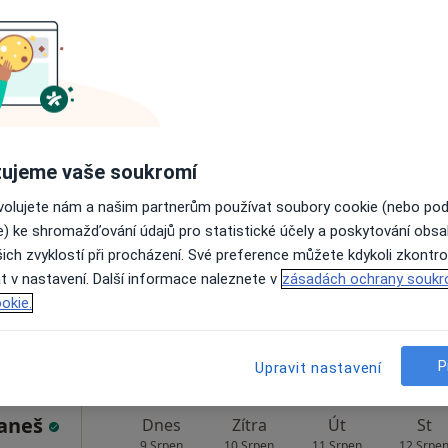
Zobrazit telefonní číslo
lán,
Dnes
Zítra
Út
St
ujeme vaše soukromí
9 Srpen
10 Srpen
11 Srpen
12 Srpe
ovolujete nám a našim partnerům používat soubory cookie (nebo po
Více
e) ke shromažďování údajů pro statistické účely a poskytování obs
ich zvyklostí při procházení. Své preference můžete kdykoli zkontro
Online rezervace termínu není k dispozic
t v nastavení. Další informace naleznete v
zásadách ochrany soukr
Rezervovat termín
okie.
P
Upravit nastavení
Daneš
Dnes
Zítra
Út
St
9 Srpen
10 Srpen
11 Srpen
12 Srpe