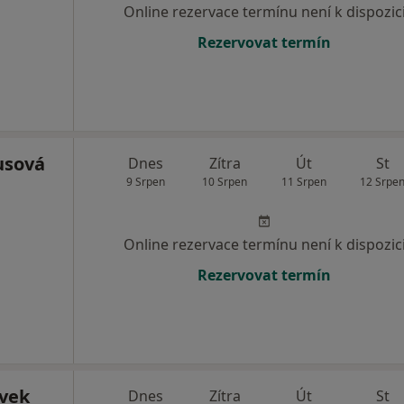
Online rezervace termínu není k dispozic
Rezervovat termín
usová
Dnes
Zítra
Út
St
9 Srpen
10 Srpen
11 Srpen
12 Srpe
Online rezervace termínu není k dispozic
Rezervovat termín
vek
Dnes
Zítra
Út
St