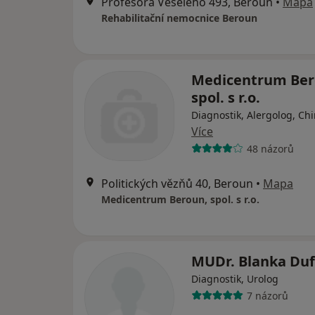
Profesora Veselého 493, Beroun
•
Mapa
Rehabilitační nemocnice Beroun
Medicentrum Ber
spol. s r.o.
Diagnostik, Alergolog, Ch
Více
48 názorů
Politických vězňů 40, Beroun
•
Mapa
Medicentrum Beroun, spol. s r.o.
MUDr. Blanka Du
Diagnostik, Urolog
7 názorů