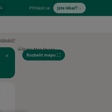
Přihlásit se
Jste lékař?
edávání?
Rozbalit mapu
Čt
Pá
So
n
13 Srpen
14 Srpen
15 Srpen
i