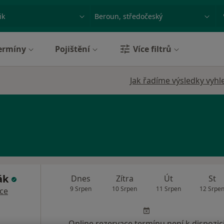
ace, nemoc nebo příjmení
Město nebo region
ermíny
Pojištění
Více filtrů
Jak řadíme výsledky vyhl
ák
Dnes
Zítra
Út
St
9 Srpen
10 Srpen
11 Srpen
12 Srpe
íce
Online rezervace termínu není k dispozic