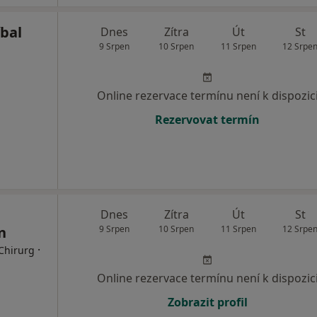
bal
Dnes
Zítra
Út
St
9 Srpen
10 Srpen
11 Srpen
12 Srpe
Online rezervace termínu není k dispozic
Rezervovat termín
Dnes
Zítra
Út
St
n
9 Srpen
10 Srpen
11 Srpen
12 Srpe
·
 Chirurg
Online rezervace termínu není k dispozic
Zobrazit profil