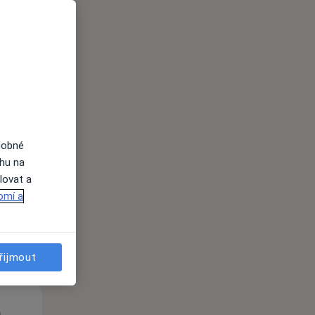
Čt
Pá
So
n
13 Srpen
14 Srpen
15 Srpen
dobné
ahu na
lovat a
i
omí a
řijmout
Čt
Pá
So
n
13 Srpen
14 Srpen
15 Srpen