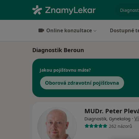
specializ
Online konzultace
Dostupné t
Diagnostik Beroun
Jakou pojišťovnu máte?
Oborová zdravotní pojišťovna
MUDr. Peter Plev
·
V
Diagnostik, Gynekolog
262 názorů