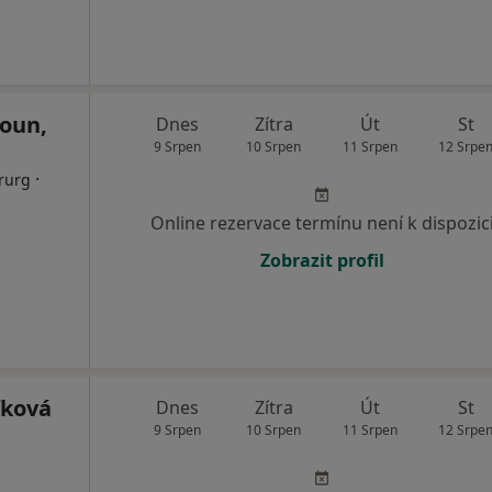
oun,
Dnes
Zítra
Út
St
9 Srpen
10 Srpen
11 Srpen
12 Srpe
·
irurg
Online rezervace termínu není k dispozic
Zobrazit profil
fková
Dnes
Zítra
Út
St
9 Srpen
10 Srpen
11 Srpen
12 Srpe