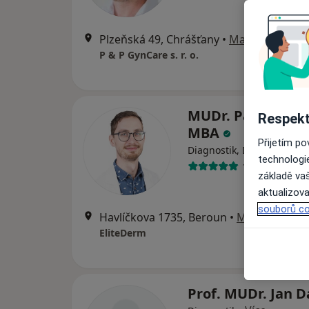
Plzeňská 49, Chrášťany
•
Mapa
P & P GynCare s. r. o.
MUDr. Patrik Hav
Respekt
MBA
Přijetím p
·
Diagnostik, Dermatolog
technologi
10 názorů
základě vaš
aktualizova
souborů co
Havlíčkova 1735, Beroun
•
Mapa
EliteDerm
Prof. MUDr. Jan 