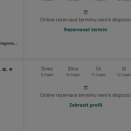
Online rezervace termínu není k dispozic
Rezervovat termín
Mamodiagnostické centrum Beroun, Radiodiagnostika, s.r.o.- vyšetření prsu, mamografie, screening
. o.
Dnes
Zítra
Út
St
9 Srpen
10 Srpen
11 Srpen
12 Srpe
Online rezervace termínu není k dispozic
Zobrazit profil