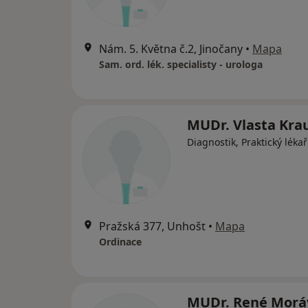
Nám. 5. Května č.2, Jinočany
•
Mapa
Sam. ord. lék. specialisty - urologa
MUDr. Vlasta Kra
Diagnostik, Praktický lékař
Pražská 377, Unhošť
•
Mapa
Ordinace
MUDr. René Morá