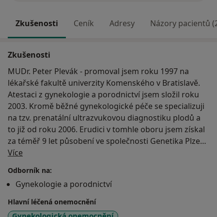
Zkušenosti
Ceník
Adresy
Názory pacientů (
Zkušenosti
MUDr. Peter Plevák - promoval jsem roku 1997 na
lékařské fakultě univerzity Komenského v Bratislavě.
Atestaci z gynekologie a porodnictví jsem složil roku
2003. Kromě běžné gynekologické péče se specializuji
na tzv. prenatální ultrazvukovou diagnostiku plodů a
to již od roku 2006. Erudici v tomhle oboru jsem získal
za téměř 9 let působení ve společnosti Genetika Plzeň
O mně
s.r.o. Od roku 2009 jsem certifikovaným sonografistou
Více
mezinárodní UZ společnosti Fetal medicine
Odborník na:
foundation. Kromě kompletní certifikace v I.trimestru
Gynekologie a porodnictví
mám certifikát na provádění dopplerovského vyšetření
v graviditě, měření délky hrdla děložního a zejména
Hlavní léčená onemocnění
certifikát na provádění tzv. " genetického ultrazvuku ".
Gynekologická onemocnění