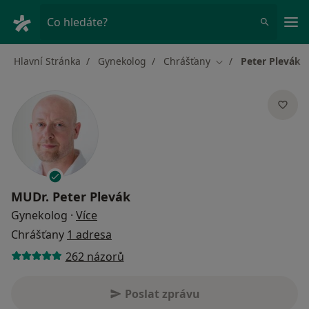
Hla
Co hledáte?
Hlavní Stránka
Gynekolog
Chrášťany
Peter Plevák
Změna města
MUDr.
Peter Plevák
o specializacích
Gynekolog
·
Více
Chrášťany
1 adresa
262 názorů
Poslat zprávu