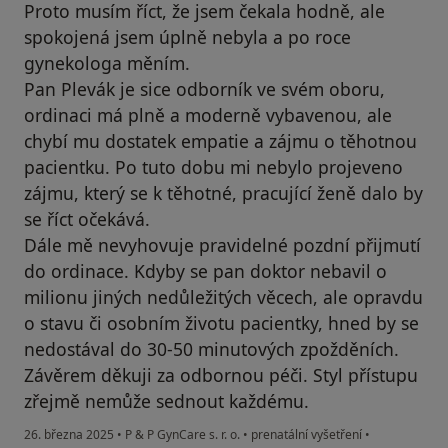
Proto musím říct, že jsem čekala hodně, ale
spokojená jsem úplně nebyla a po roce
gynekologa měním.
Pan Plevák je sice odborník ve svém oboru,
ordinaci má plně a moderně vybavenou, ale
chybí mu dostatek empatie a zájmu o těhotnou
pacientku. Po tuto dobu mi nebylo projeveno
zájmu, který se k těhotné, pracující ženě dalo by
se říct očekává.
Dále mě nevyhovuje pravidelné pozdní přijmutí
do ordinace. Kdyby se pan doktor nebavil o
milionu jiných nedůležitých věcech, ale opravdu
o stavu či osobním životu pacientky, hned by se
nedostával do 30-50 minutových zpožděních.
Závěrem děkuji za odbornou péči. Styl přístupu
zřejmě nemůže sednout každému.
26. března 2025
•
P & P GynCare s. r. o.
•
prenatální vyšetření
•