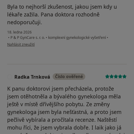
Byla to nejhorší zkušenost, jakou jsem kdy u
lékaře zažila. Pana doktora rozhodně
nedoporučuji.
18. ledna 2026
•
P & P GynCare s. r. o.
•
komplexní gynekologické vyšetření
•
podle názoru uživatele P.V.
Nahlásit zneužití
Radka Trnková
Číslo ověřené
R
K panu doktorovi jsem přecházela, protože
jsem otěhotněla a bývalého gynekologa měla
ještě v místě dřívějšího pobytu. Ze změny
gynekologa jsem byla nešťastná, a proto jsem
pečlivě vybírala a pročítala recenze. Naštěstí
mohu říci, že jsem vybrala dobře. I laik jako já