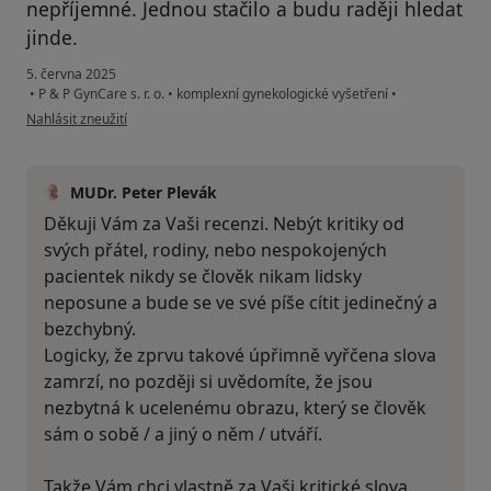
nepříjemné. Jednou stačilo a budu raději hledat
jinde.
5. června 2025
•
P & P GynCare s. r. o.
•
komplexní gynekologické vyšetření
•
podle názoru uživatele Simona
Nahlásit zneužití
MUDr. Peter Plevák
Děkuji Vám za Vaši recenzi. Nebýt kritiky od
svých přátel, rodiny, nebo nespokojených
pacientek nikdy se člověk nikam lidsky
neposune a bude se ve své píše cítit jedinečný a
bezchybný.
Logicky, že zprvu takové úpřimně vyřčena slova
zamrzí, no později si uvědomíte, že jsou
nezbytná k ucelenému obrazu, který se člověk
sám o sobě / a jiný o něm / utváří.
Takže Vám chci vlastně za Vaši kritické slova