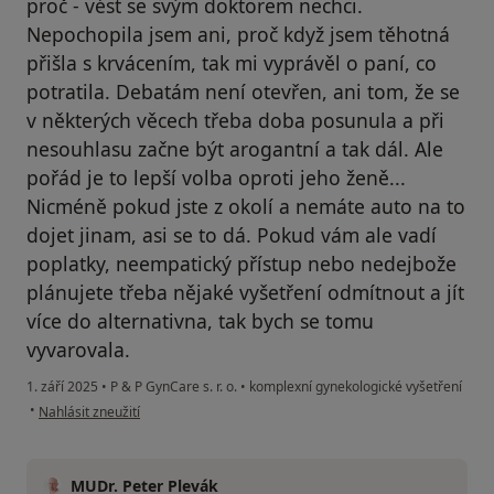
proč - vést se svým doktorem nechci.
Nepochopila jsem ani, proč když jsem těhotná
přišla s krvácením, tak mi vyprávěl o paní, co
potratila. Debatám není otevřen, ani tom, že se
v některých věcech třeba doba posunula a při
nesouhlasu začne být arogantní a tak dál. Ale
pořád je to lepší volba oproti jeho ženě...
Nicméně pokud jste z okolí a nemáte auto na to
dojet jinam, asi se to dá. Pokud vám ale vadí
poplatky, neempatický přístup nebo nedejbože
plánujete třeba nějaké vyšetření odmítnout a jít
více do alternativna, tak bych se tomu
vyvarovala.
1. září 2025
•
P & P GynCare s. r. o.
•
komplexní gynekologické vyšetření
podle názoru uživatele S Z
•
Nahlásit zneužití
MUDr. Peter Plevák