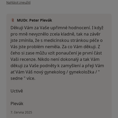
podle názoru uživatele El.
Nahlásit zneužití
MUDr. Peter Plevák
Děkuji Vám za Vaše upřimné hodnocení. I když
pro mně nevyznělo zcela kladně, tak na závěr
jste zmínila, že s medicínskou stránkou péče o
Vás jste problém neměla. Za co Vám děkuji. Z
čeho si zase můžu vzít ponaučení je první část
Vaši recenze. Nikdo není dokonalý a tak Vám
děkuji za Vaše podněty k zamyšlení a přeji Vám
ať Vám Váš nový gynekolog / gynekoložka / "
sedne " více.
Uctivě
Plevák
7. června 2025