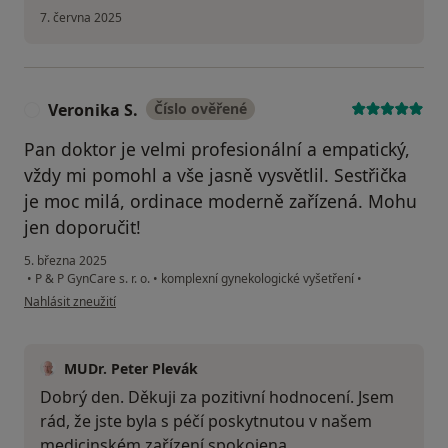
7. června 2025
Veronika S.
Číslo ověřené
V
Pan doktor je velmi profesionální a empatický,
vždy mi pomohl a vše jasně vysvětlil. Sestřička
je moc milá, ordinace moderně zařízená. Mohu
jen doporučit!
5. března 2025
•
P & P GynCare s. r. o.
•
komplexní gynekologické vyšetření
•
podle názoru uživatele Veronika S.
Nahlásit zneužití
MUDr. Peter Plevák
Dobrý den. Děkuji za pozitivní hodnocení. Jsem
rád, že jste byla s péčí poskytnutou v našem
medicinském zařízení spokojena.