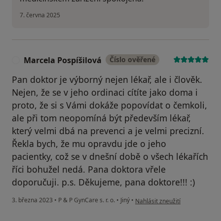
7. června 2025
Marcela Pospíšilová
Číslo ověřené
M
Pan doktor je výborný nejen lékař, ale i člověk.
Nejen, že se v jeho ordinaci cítíte jako doma i
proto, že si s Vámi dokáže popovídat o čemkoli,
ale při tom neopomíná být především lékař,
který velmi dbá na prevenci a je velmi precizní.
Řekla bych, že mu opravdu jde o jeho
pacientky, což se v dnešní době o všech lékařích
říci bohužel nedá. Pana doktora vřele
doporučuji. p.s. Děkujeme, pana doktore!!! :)
podle názoru uživatele Marcela
3. března 2023
•
P & P GynCare s. r. o.
•
Jiný
•
Nahlásit zneužití