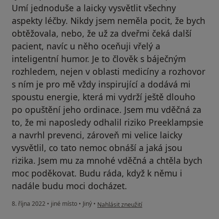
Umí jednoduše a laicky vysvětlit všechny
aspekty léčby. Nikdy jsem neměla pocit, že bych
obtěžovala, nebo, že už za dveřmi čeká další
pacient, navíc u něho oceňuji vřelý a
inteligentní humor. Je to člověk s báječným
rozhledem, nejen v oblasti medicíny a rozhovor
s ním je pro mě vždy inspirující a dodává mi
spoustu energie, která mi vydrží ještě dlouho
po opuštění jeho ordinace. Jsem mu vděčná za
to, že mi naposledy odhalil riziko Preeklampsie
a navrhl prevenci, zároveň mi velice laicky
vysvětlil, co tato nemoc obnáší a jaká jsou
rizika. Jsem mu za mnohé vděčná a chtěla bych
moc poděkovat. Budu ráda, když k němu i
nadále budu moci docházet.
podle názoru uživatele Jana Dohnalová
8. října 2022
•
jiné místo
•
Jiný
•
Nahlásit zneužití