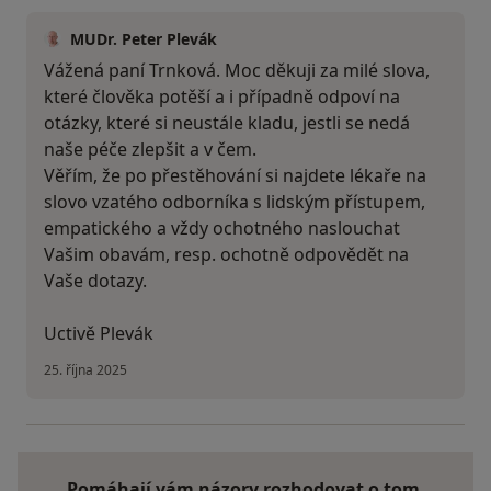
MUDr. Peter Plevák
Vážená paní Trnková. Moc děkuji za milé slova,
které člověka potěší a i případně odpoví na
otázky, které si neustále kladu, jestli se nedá
naše péče zlepšit a v čem.
Věřím, že po přestěhování si najdete lékaře na
slovo vzatého odborníka s lidským přístupem,
empatického a vždy ochotného naslouchat
Vašim obavám, resp. ochotně odpovědět na
Vaše dotazy.
Uctivě Plevák
25. října 2025
Pomáhají vám názory rozhodovat o tom,