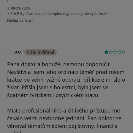
3. února 2026
•
P & P GynCare s. r. o.
•
komplexní gynekologické vyšetření
•
podle názoru uživatele JM
Nahlásit zneužití
P.V.
Číslo ověřené
P
Pana doktora bohužel nemohu doporučit.
Navštívila jsem jeho ordinaci téměř před rokem
krátce po velmi vážné operaci, při které mi šlo o
život. Přišla jsem s bolestmi, byla jsem ve
špatném fyzickém i psychickém stavu.
Místo profesionálního a citlivého přístupu mě
čekalo velmi nevhodné jednání. Pan doktor se
věnoval tématům kolem pojišťovny, financí a