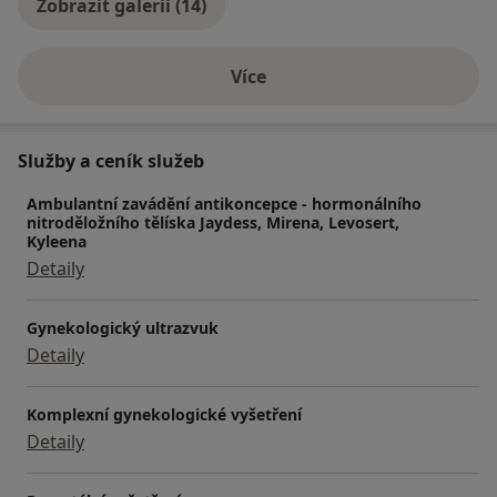
Zobrazit galerii (14)
Více
o zkušenostech
Služby a ceník služeb
Ambulantní zavádění antikoncepce - hormonálního
nitroděložního tělíska Jaydess, Mirena, Levosert,
Kyleena
Detaily
Gynekologický ultrazvuk
Detaily
Komplexní gynekologické vyšetření
Detaily