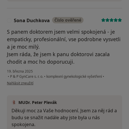
Sona Duchkova
Číslo ověřené
S
S panem doktorem jsem velmi spokojená - je
empaticky, profesionální, vse podrobne vysvetli
a je moc milý.
Jsem ráda, že jsem k panu doktorovi zacala
chodit a moc ho doporucuji.
19. března 2025
•
P & P GynCare s. r. o.
•
komplexní gynekologické vyšetření
•
podle názoru uživatele Sona Duchkova
Nahlásit zneužití
MUDr. Peter Plevák
Děkuji moc za Vaše hodnocení. Jsem za něj rád a
budu se snažit nadále aby jste byla u nás
spokojena.