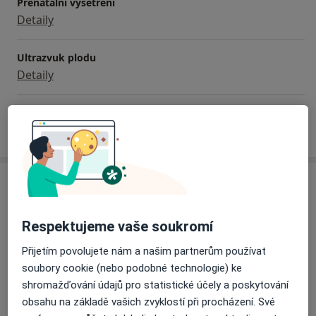
Prenatální vyšetření
Detaily
Ultrazvuk plodu
Detaily
Jak fungují ceny?
Adresa
P & P GynCare s. r. o.
Respektujeme vaše soukromí
Plzeňská 49,
Praha 1
,
Chrášťany
252 19
Přijetím povolujete nám a našim partnerům používat
soubory cookie (nebo podobné technologie) ke
Přiblížit mapu
se otevře v nové záložce
shromažďování údajů pro statistické účely a poskytování
obsahu na základě vašich zvyklostí při procházení. Své