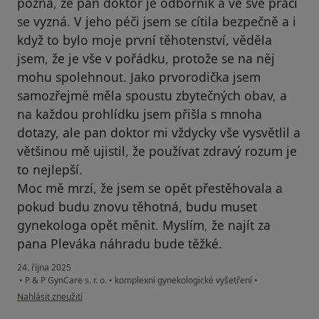
pozná, že pan doktor je odborník a ve své práci
se vyzná. V jeho péči jsem se cítila bezpečně a i
když to bylo moje první těhotenství, věděla
jsem, že je vše v pořádku, protože se na něj
mohu spolehnout. Jako prvorodička jsem
samozřejmě měla spoustu zbytečných obav, a
na každou prohlídku jsem přišla s mnoha
dotazy, ale pan doktor mi vždycky vše vysvětlil a
většinou mě ujistil, že používat zdravý rozum je
to nejlepší.
Moc mě mrzí, že jsem se opět přestěhovala a
pokud budu znovu těhotná, budu muset
gynekologa opět měnit. Myslím, že najít za
pana Pleváka náhradu bude těžké.
24. října 2025
•
P & P GynCare s. r. o.
•
komplexní gynekologické vyšetření
•
podle názoru uživatele Radka Trnková
Nahlásit zneužití