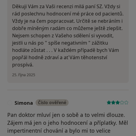
Děkuji Vám za Vaši recenzi milá paní SZ. Vždy si
rád poslechnu hodnocení mé práce od pacientů.
Vždy je na čem popracovat. Určitě se nebráním i
dobře míněným radám co můžeme ještě zlepšit.
Nejsem schopen z Vašeho sdělení si vyvodit,
jestli u nás po " spíše negativním " zážitku
hodláte zůstat . . . V každém případě bych Vám
popřál hodně zdraví a ať Vám těhotenství
prospívá.
25. října 2025
Simona
Číslo ověřené
S
Pan doktor mluví jen o sobě a to velmi dlouze.
Zájem má jen o jeho hodnocení a příplatky. Měl
impertinentní chování a bylo mi to velice