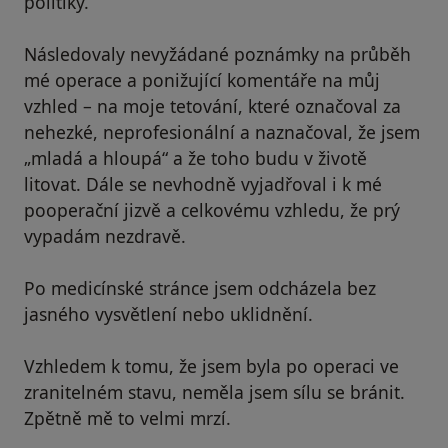
politiky.
Následovaly nevyžádané poznámky na průběh
mé operace a ponižující komentáře na můj
vzhled – na moje tetování, které označoval za
nehezké, neprofesionální a naznačoval, že jsem
„mladá a hloupá“ a že toho budu v životě
litovat. Dále se nevhodně vyjadřoval i k mé
pooperační jizvě a celkovému vzhledu, že prý
vypadám nezdravě.
Po medicínské stránce jsem odcházela bez
jasného vysvětlení nebo uklidnění.
Vzhledem k tomu, že jsem byla po operaci ve
zranitelném stavu, neměla jsem sílu se bránit.
Zpětně mě to velmi mrzí.