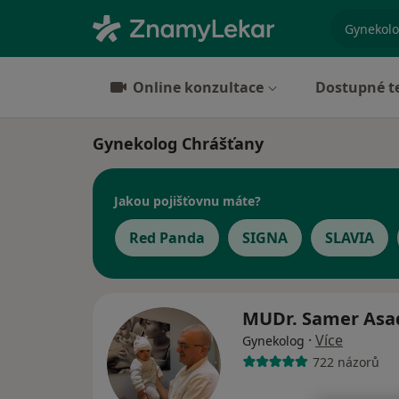
specializ
Online konzultace
Dostupné t
Gynekolog Chrášťany
Jakou pojišťovnu máte?
Red Panda
SIGNA
SLAVIA
MUDr. Samer As
·
Více
Gynekolog
722 názorů