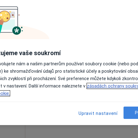
Rezervovat termín
ad
500 Kč
ujeme vaše soukromí
ovolujete nám a našim partnerům používat soubory cookie (nebo po
aprál
Dnes
Zítra
Ne
Po
e) ke shromažďování údajů pro statistické účely a poskytování obs
7 Srpen
8 Srpen
9 Srpen
10 Srpe
ich zvyklostí při procházení. Své preference můžete kdykoli zkontro
t v nastavení. Další informace naleznete v
zásadách ochrany soukr
okie.
Online rezervace termínu není k dispozic
Rezervovat termín
P
Upravit nastavení
prál