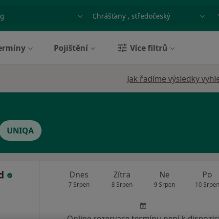
ace, nemoc nebo příjmení
Město nebo region
ermíny
Pojištění
Více filtrů
Jak řadíme výsledky vyhl
UNIQA
ad
Dnes
Zítra
Ne
Po
7 Srpen
8 Srpen
9 Srpen
10 Srpe
Online rezervace termínu není k dispozic