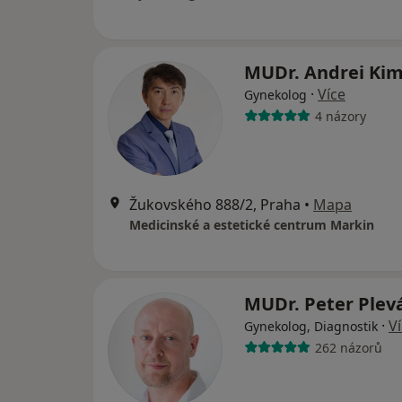
MUDr. Andrei Ki
·
Více
Gynekolog
4 názory
Žukovského 888/2, Praha
•
Mapa
Medicinské a estetické centrum Markin
MUDr. Peter Plev
·
V
Gynekolog, Diagnostik
262 názorů