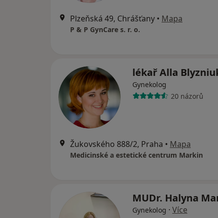
Plzeňská 49, Chrášťany
•
Mapa
P & P GynCare s. r. o.
lékař Alla Blyzni
Gynekolog
20 názorů
Žukovského 888/2, Praha
•
Mapa
Medicinské a estetické centrum Markin
MUDr. Halyna Ma
·
Více
Gynekolog