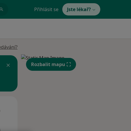
Přihlásit se
Jste lékař?
edávání?
Rozbalit mapu
Út
St
Čt
n
11 Srpen
12 Srpen
13 Srpen
i