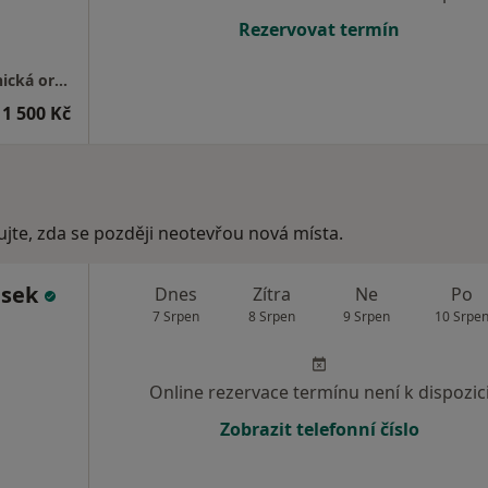
Rezervovat termín
GYNNO GROUP s.r.o.-gynekologicko-porodnická ordinace
1 500 Kč
ujte, zda se později neotevřou nová místa.
ásek
Dnes
Zítra
Ne
Po
7 Srpen
8 Srpen
9 Srpen
10 Srpe
Online rezervace termínu není k dispozic
Zobrazit telefonní číslo