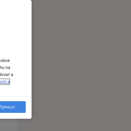
dobné
Út
St
Čt
ahu na
n
11 Srpen
12 Srpen
13 Srpen
lovat a
omí a
i
řijmout