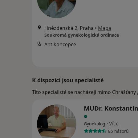
Hnězdenská 2, Praha
•
Mapa
Soukromá gynekologická ordinace
Antikoncepce
K dispozici jsou specialisté
Tito specialisté se nacházejí mimo Chrášťany 
MUDr. Konstantin
·
Více
Gynekolog
85 názorů