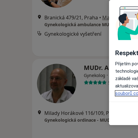
Branická 479/21, Praha
•
Mapa
Gynekologická ambulance MUDr. Samer As
Gynekologické vyšetření
Respekt
Přijetím p
MUDr. Antonín K
technologi
·
Více
Gynekolog
základě vaš
579 názorů
aktualizova
souborů co
Milady Horákové 116/109, Praha
•
Mapa
Gynekologická ordinace - MUDr. Antonín Ka