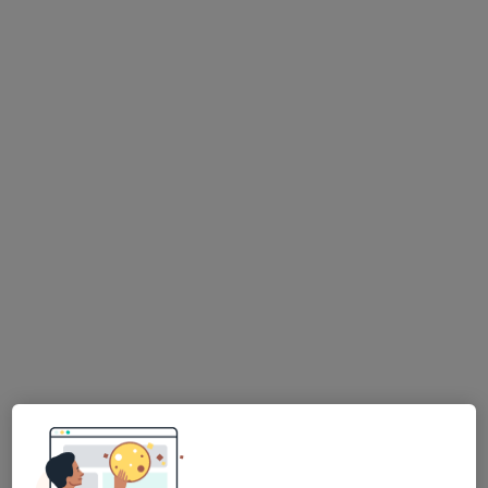
Na Dolejšku 286, Mochov 25087, Praha
•
Mapa
Gynovum s. r.o.
Gynekologické vyšetření
od 700 kč
Tento specialista nenabízí online rezervaci termínu na této adrese.
Rezervovat termín
K dispozici jsou specialisté
Tito specialisté se nacházejí mimo Brandýs nad
Labem-Stará Boleslav, středočeský, v oblastech
blízkých vašemu vyhledávání.