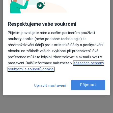
Respektujeme vaše soukromí
MUDr. Samer Asad
Přijetím povolujete nám a našim partnerům používat
·
Více
Gynekolog
soubory cookie (nebo podobné technologie) ke
722 názorů
shromažďování údajů pro statistické účely a poskytování
Branická 479/21, Praha
•
Mapa
obsahu na základě vašich zvyklostí při procházení. Své
Gynekologická ambulance MUDr. Samer Asad
preference můžete kdykoli zkontrolovat a aktualizovat v
Gynekologické vyšetření
500 Kč
nastavení. Další informace naleznete v
zásadách ochrany
soukromí a souborů cookie.
Tento specialista nenabízí online rezervaci termínu na této adrese.
Rezervovat termín
Přijmout
Upravit nastavení