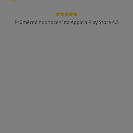
MUDr. Martin Dvořák
·
Více
Průměrné hodnocení na Apple a Play Store 4.5
Gynekolog
103 názorů
Budínova 2, Praha
•
Mapa
Gynekologicko-porodnická klinika I.LF UK a FN Na Bulovce
Tento specialista nenabízí online rezervaci termínu na této adrese.
Rezervovat termín