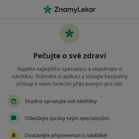
Hla
Gynekolog • Brandýs nad Labem-Stará Boleslav, středočeský
Filtry
Mapa
Gynekolog Brandýs nad Labem-Stará
Pečujte o své zdraví
Boleslav
Jak řadíme výsledky vyhledávání?
Najděte nejlepšího specialistu a objednejte si
návštěvu. Stáhněte si aplikaci a získejte bezplatný
přístup k všem funkcím připraveným pro vás:
Jakou pojišťovnu máte?
Snadno spravujte své návštěvy
Odesílejte zprávy svým specialistům
Dostávejte připomenutí o návštěvě