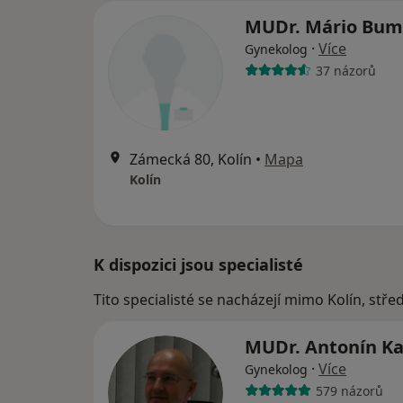
MUDr. Mário Bu
·
Více
Gynekolog
37 názorů
Zámecká 80, Kolín
•
Mapa
Kolín
K dispozici jsou specialisté
Tito specialisté se nacházejí mimo Kolín, stř
MUDr. Antonín K
·
Více
Gynekolog
579 názorů