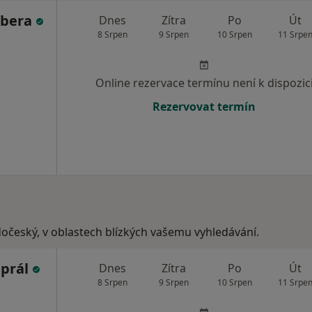
mbera
Dnes
Zítra
Po
Út
8 Srpen
9 Srpen
10 Srpen
11 Srpe
Online rezervace termínu není k dispozic
Rezervovat termín
edočeský, v oblastech blízkých vašemu vyhledávání.
aprál
Dnes
Zítra
Po
Út
8 Srpen
9 Srpen
10 Srpen
11 Srpe