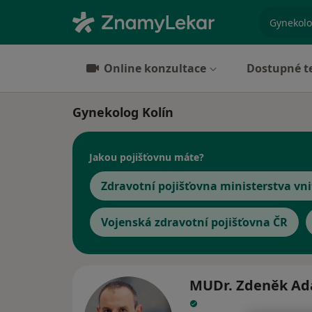
specializ
Online konzultace
Dostupné t
Gynekolog Kolín
Jakou pojišťovnu máte?
Zdravotní pojišťovna ministerstva vni
Vojenská zdravotní pojišťovna ČR
MUDr. Zdeněk A