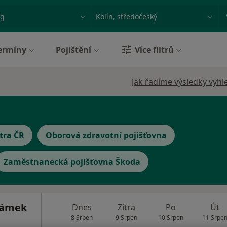
ace, nemoc nebo příjmení
Město nebo region
ermíny
Pojištění
Více filtrů
Jak řadíme výsledky vyhl
tra ČR
Oborová zdravotní pojišťovna
Zaměstnanecká pojišťovna Škoda
dámek
Dnes
Zítra
Po
Út
8 Srpen
9 Srpen
10 Srpen
11 Srpe