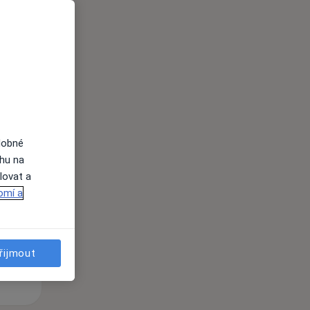
i
dobné
St
Čt
Pá
ahu na
n
12 Srpen
13 Srpen
14 Srpen
lovat a
omí a
i
řijmout