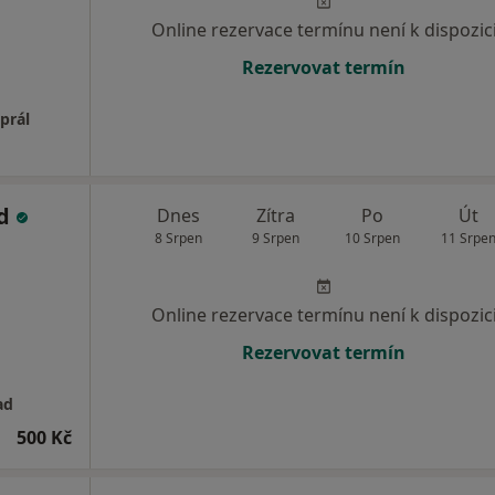
Online rezervace termínu není k dispozic
Rezervovat termín
prál
ad
Dnes
Zítra
Po
Út
8 Srpen
9 Srpen
10 Srpen
11 Srpe
Online rezervace termínu není k dispozic
Rezervovat termín
ad
500 Kč