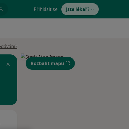
Přihlásit se
Jste lékař?
edávání?
Rozbalit mapu
St
Čt
Pá
n
12 Srpen
13 Srpen
14 Srpen