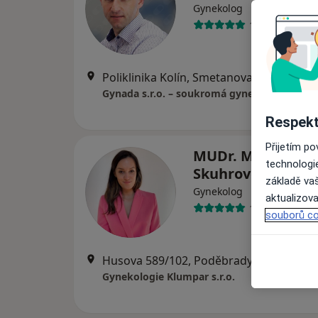
Gynekolog
186 názorů
Poliklinika Kolín, Smetanova 764, Kolín
•
Respekt
Přijetím p
MUDr. Monika
technologi
Skuhrovcová
základě vaš
Gynekolog
aktualizova
16 názorů
souborů co
Husova 589/102, Poděbrady
•
Mapa
Gynekologie Klumpar s.r.o.