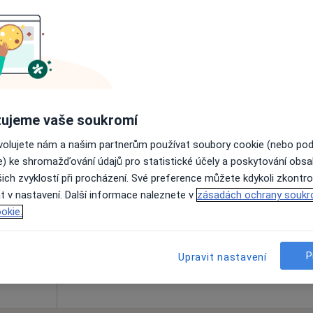
Online rezervace termínu není k dispozic
Rezervovat termín
Mapa
Gynada s.r.o. – soukromá gynekologická ambulance Kolín
ujeme vaše soukromí
ovolujete nám a našim partnerům používat soubory cookie (nebo po
Dnes
Zítra
Po
Út
e) ke shromažďování údajů pro statistické účely a poskytování obs
8 Srpen
9 Srpen
10 Srpen
11 Srpe
ich zvyklostí při procházení. Své preference můžete kdykoli zkontro
t v nastavení. Další informace naleznete v
zásadách ochrany soukr
okie.
Online rezervace termínu není k dispozic
Rezervovat termín
P
Upravit nastavení