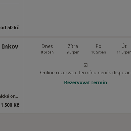
od 50 kč
 Inkov
Dnes
Zítra
Po
Út
8 Srpen
9 Srpen
10 Srpen
11 Srpe
Online rezervace termínu není k dispozic
Rezervovat termín
GYNNO GROUP s.r.o.-gynekologicko-porodnická ordinace
1 500 Kč