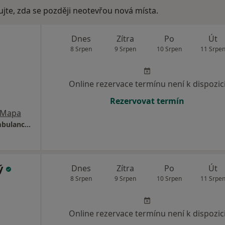
ujte, zda se později neotevřou nová místa.
Dnes
Zítra
Po
Út
8 Srpen
9 Srpen
10 Srpen
11 Srpe
Online rezervace termínu není k dispozic
Rezervovat termín
Mapa
Gynada s.r.o. – soukromá gynekologická ambulance Kolín
ý
Dnes
Zítra
Po
Út
8 Srpen
9 Srpen
10 Srpen
11 Srpe
Online rezervace termínu není k dispozic