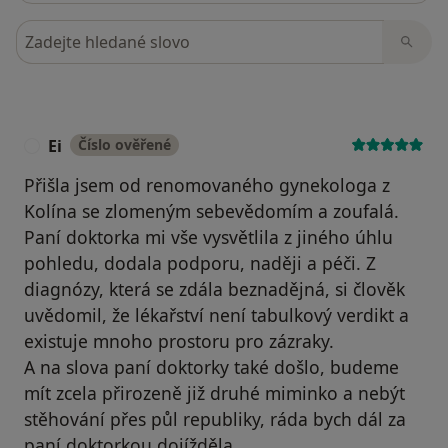
Hledejte v názorech
Ei
Číslo ověřené
E
Přišla jsem od renomovaného gynekologa z
Kolína se zlomeným sebevědomím a zoufalá.
Paní doktorka mi vše vysvětlila z jiného úhlu
pohledu, dodala podporu, naději a péči. Z
diagnózy, která se zdála beznadějná, si člověk
uvědomil, že lékařství není tabulkový verdikt a
existuje mnoho prostoru pro zázraky.
A na slova paní doktorky také došlo, budeme
mít zcela přirozeně již druhé miminko a nebýt
stěhování přes půl republiky, ráda bych dál za
paní doktorkou dojížděla.