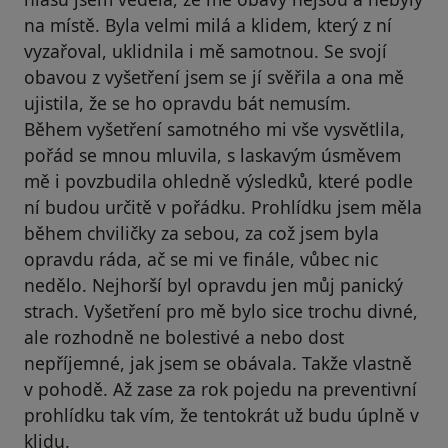
na místě. Byla velmi milá a klidem, který z ní
vyzařoval, uklidnila i mě samotnou. Se svojí
obavou z vyšetření jsem se jí svěřila a ona mě
ujistila, že se ho opravdu bát nemusím.
Během vyšetření samotného mi vše vysvětlila,
pořád se mnou mluvila, s laskavým úsměvem
mě i povzbudila ohledně výsledků, které podle
ní budou určitě v pořádku. Prohlídku jsem měla
během chviličky za sebou, za což jsem byla
opravdu ráda, ač se mi ve finále, vůbec nic
nedělo. Nejhorší byl opravdu jen můj panický
strach. Vyšetření pro mě bylo sice trochu divné,
ale rozhodně ne bolestivé a nebo dost
nepříjemné, jak jsem se obávala. Takže vlastně
v pohodě. Až zase za rok pojedu na preventivní
prohlídku tak vím, že tentokrát už budu úplně v
klidu.