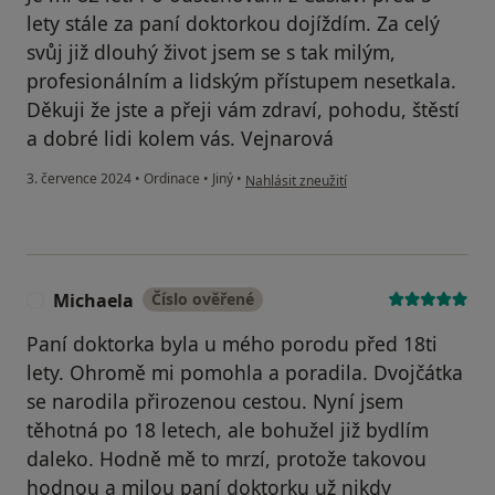
lety stále za paní doktorkou dojíždím. Za celý
svůj již dlouhý život jsem se s tak milým,
profesionálním a lidským přístupem nesetkala.
Děkuji že jste a přeji vám zdraví, pohodu, štěstí
a dobré lidi kolem vás. Vejnarová
podle názoru uživatele Vejnarová Věra 
3. července 2024
•
Ordinace
•
Jiný
•
Nahlásit zneužití
Michaela
Číslo ověřené
M
Paní doktorka byla u mého porodu před 18ti
lety. Ohromě mi pomohla a poradila. Dvojčátka
se narodila přirozenou cestou. Nyní jsem
těhotná po 18 letech, ale bohužel již bydlím
daleko. Hodně mě to mrzí, protože takovou
hodnou a milou paní doktorku už nikdy