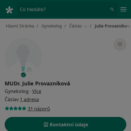
Hla
Co hledáte?
Hlavní Stránka
Gynekolog
Čáslav
Julie Provazníkov
Změna města
MUDr.
Julie Provazníková
o specializacích
Gynekolog
·
Více
Čáslav
1 adresa
31 názorů
Kontaktní údaje