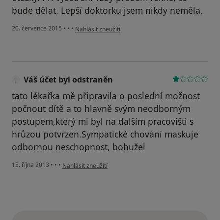
bude dělat. Lepší doktorku jsem nikdy neměla.
podle názoru uživatele Váš účet byl odstraněn
20. července 2015
•
•
•
Nahlásit zneužití
Váš účet byl odstraněn
tato lékařka mě připravila o poslední možnost
počnout dítě a to hlavně svým neodborným
postupem,který mi byl na dalším pracovišti s
hrůzou potvrzen.Sympatické chování maskuje
odbornou neschopnost, bohužel
podle názoru uživatele Váš účet byl odstraněn
15. října 2013
•
•
•
Nahlásit zneužití