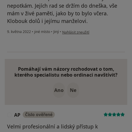
nepotkám. Jejích rad se držím do dneška, vše
mám v živé paměti, jako by to bylo včera.
Klobouk dolů i jejímu manželovi.
podle názoru uživatele Michaela
9. května 2022
•
jiné místo
•
Jiný
•
Nahlásit zneužití
Pomáhají vám názory rozhodovat o tom,
kterého specialistu nebo ordinaci navštívit?
Ano
Ne
AP
Číslo ověřené
A
Velmi profesionální a lidský přístup k