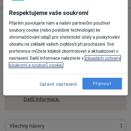
Respektujeme vaše soukromí
Názory
Přijetím povolujete nám a našim partnerům používat
soubory cookie (nebo podobné technologie) ke
Přidejte svůj názor
shromažďování údajů pro statistické účely a poskytování
obsahu na základě vašich zvyklostí při procházení. Své
preference můžete kdykoli zkontrolovat a aktualizovat v
nastavení. Další informace naleznete v
zásadách ochrany
31 názorů
soukromí a souborů cookie.
Recenze pacientů jsou pro nás důležité.
Přijmout
Upravit nastavení
Specialisté nemají možnost zaplatit za
odstranění nebo změnu recenze pacienta.
Další informace o názorech
Další informace.