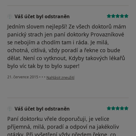
Váš účet byl odstraněn
Jedním slovem nejlepší! Ze všech doktorů mám
panický strach jen paní doktorky Provazníkové
se nebojím a chodím tam i ráda. Je milá,
ochotná, citlivá, vždy poradí a řekne co bude
dělat. Není co vytknout, Kdyby takových lékařů
bylo víc tak by to bylo super!
podle názoru uživatele Váš účet byl odstraněn
21. července 2015
•
•
•
Nahlásit zneužití
Váš účet byl odstraněn
Paní doktorku vřele doporučuji, je velice
příjemná, milá, poradí a odpoví na jakékoliv
otázky. Při vyšetření vždy předem řekne, co