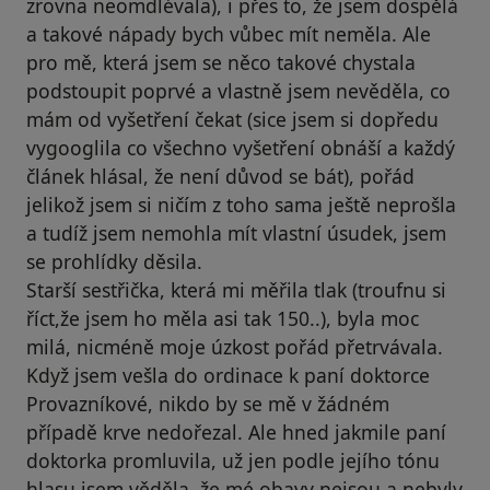
zrovna neomdlévala), i přes to, že jsem dospělá
a takové nápady bych vůbec mít neměla. Ale
pro mě, která jsem se něco takové chystala
podstoupit poprvé a vlastně jsem nevěděla, co
mám od vyšetření čekat (sice jsem si dopředu
vygooglila co všechno vyšetření obnáší a každý
článek hlásal, že není důvod se bát), pořád
jelikož jsem si ničím z toho sama ještě neprošla
a tudíž jsem nemohla mít vlastní úsudek, jsem
se prohlídky děsila.
Starší sestřička, která mi měřila tlak (troufnu si
říct,že jsem ho měla asi tak 150..), byla moc
milá, nicméně moje úzkost pořád přetrvávala.
Když jsem vešla do ordinace k paní doktorce
Provazníkové, nikdo by se mě v žádném
případě krve nedořezal. Ale hned jakmile paní
doktorka promluvila, už jen podle jejího tónu
hlasu jsem věděla, že mé obavy nejsou a nebyly