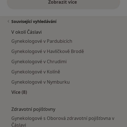
Zobrazit více
výše uvedené názory
Související vyhledávání
V okolí Čáslavi
Gynekologové v Pardubicích
Gynekologové v Havlíčkově Brodě
Gynekologové v Chrudimi
Gynekologové v Kolíně
Gynekologové v Nymburku
Více (8)
Více v kategorii: V okolí Čáslavi
Zdravotní pojišťovny
Gynekologové s Oborová zdravotní pojišťovna v
Čáslavi