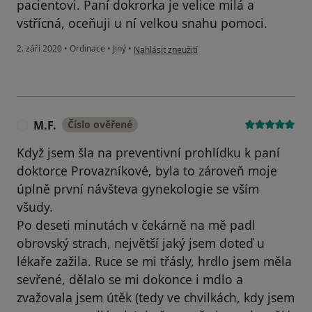
pacientovi. Paní dokrorka je velice milá a
vstřícná, oceňuji u ní velkou snahu pomoci.
podle názoru uživatele AP
2. září 2020
•
Ordinace
•
Jiný
•
Nahlásit zneužití
M.F.
Číslo ověřené
M
Když jsem šla na preventivní prohlídku k paní
doktorce Provazníkové, byla to zároveň moje
úplně první návšteva gynekologie se vším
všudy.
Po deseti minutách v čekárně na mě padl
obrovský strach, největší jaký jsem doteď u
lékaře zažila. Ruce se mi třásly, hrdlo jsem měla
sevřené, dělalo se mi dokonce i mdlo a
zvažovala jsem útěk (tedy ve chvilkách, kdy jsem