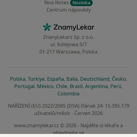
Noa Notes
Novinka
Centrum nápovědy
Kontakt
ZnamyLekar - Hlavní stránka
ZnanyLekarz Sp. z o.o.
ul. Kolejowa 5/7
01-217 Warszawa, Polska
se otevře v nové záložce
se otevře v nové záložce
se otevře v nové záložce
se otevře v nové záložce
se otevře v 
se o
Polska
,
Türkiye
,
España
,
Italia
,
Deutschland
,
Česko
,
se otevře v nové záložce
se otevře v nové záložce
se otevře v nové záložce
se otevře v nové záložc
se otevře v 
se ote
Portugal
,
México
,
Chile
,
Brasil
,
Argentina
,
Perú
,
se otevře v nové záložce
Colombia
NAŘÍZENÍ (EU) 2022/2065 (DSA) článek 24: 15.395.179
uživatelů/měsíc - Červen 2026
www.znamylekar.cz © 2026 - Najděte si lékaře a
objednejte se