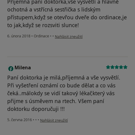
Příjemná paní doktorka,vše vysvětlí a hlavně
ochotná a vstřícná sestřička s lidským
přístupem,když se otevřou dveře do ordinace,je
to jak,když se rozsviti slunce!
podle názoru uživatele Váš účet byl odstraněn
6. února 2018
•
Ordinace
•
•
Nahlásit zneužití
Milena
M
Paní doktorka je milá,příjemná a vše vysvětlí.
Při vyšetření oznámí co bude dělat a co vás
čeká..málokdy se vidí takový lékař,který vás
přijme s úsměvem na rtech. Všem paní
doktorku doporučuji !!!
podle názoru uživatele Milena
5. června 2016
•
•
•
Nahlásit zneužití