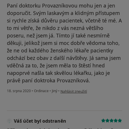
Paní doktorku Provazníkovou mohu jen a jen
doporučit. Svým laskavým a klidným přístupem
si rychle získá důvěru pacientek, včetně té mé. A
to mi větře, že nikdo z vás nezná většího
poseru, než jsem já. Tímto jí také nesmírně
děkuji, jelikož jsem si moc dobře vědoma toho,
že ne od každého ženského lékaře pacientky
odchází bez obav z další návštěvy. Já sama jsem
vděčná za to, že jsem měla to štěstí hned
napoprvé našla tak skvělou lékařku, jako je
právě paní doktroka Provazníková.
podle názoru uživatele M.F.
18. srpna 2020
•
Ordinace
•
Jiný
•
Nahlásit zneužití
Váš účet byl odstraněn