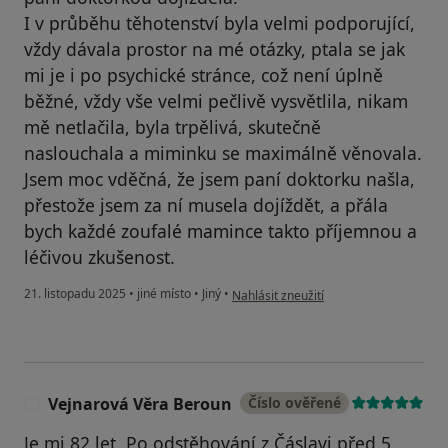
I v průběhu těhotenství byla velmi podporující,
vždy dávala prostor na mé otázky, ptala se jak
mi je i po psychické stránce, což není úplně
běžné, vždy vše velmi pečlivě vysvětlila, nikam
mě netlačila, byla trpělivá, skutečně
naslouchala a miminku se maximálně věnovala.
Jsem moc vděčná, že jsem paní doktorku našla,
přestože jsem za ní musela dojíždět, a přála
bych každé zoufalé mamince takto příjemnou a
léčivou zkušenost.
podle názoru uživatele Ei
21. listopadu 2025
•
jiné místo
•
Jiný
•
Nahlásit zneužití
Vejnarová Věra Beroun
Číslo ověřené
V
Je mi 82 let. Po odstěhování z Čáslavi před 5