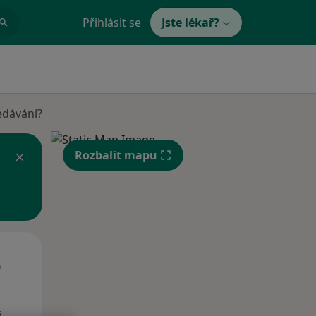
Přihlásit se
Jste lékař?
edávání?
Rozbalit mapu
Út
St
Čt
n
11 Srpen
12 Srpen
13 Srpen
i