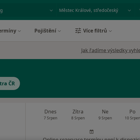
ace, nemoc nebo příjmení
Město nebo region
ermíny
Pojištění
Více filtrů
Jak řadíme výsledky vyhl
tra ČR
Dnes
Zítra
Ne
Po
7 Srpen
8 Srpen
9 Srpen
10 Srpe
Online rezervace termínu není k dispozic