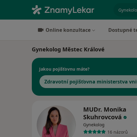
specializ
Online konzultace
Dostupné t
Gynekolog Městec Králové
Jakou pojišťovnu máte?
Zdravotní pojišťovna ministerstva vni
MUDr. Monika
Skuhrovcová
Gynekolog
16 názorů