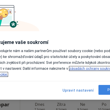
Rezervovat termín
enčík
Dnes
Zítra
Ne
Po
ujeme vaše soukromí
7 Srpen
8 Srpen
9 Srpen
10 Srpe
ovolujete nám a našim partnerům používat soubory cookie (nebo po
e) ke shromažďování údajů pro statistické účely a poskytování obs
ich zvyklostí při procházení. Své preference můžete kdykoli zkontro
Online rezervace termínu není k dispozic
t v nastavení. Další informace naleznete v
zásadách ochrany soukr
Rezervovat termín
okie.
Mapa
P
Upravit nastavení
mpar
Dnes
Zítra
Ne
Po
7 Srpen
8 Srpen
9 Srpen
10 Srpe