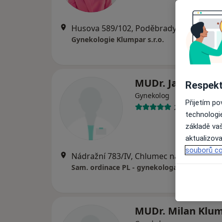
Husova 589/102, Poděbrady
•
Mapa
Gynekologie Klumpar s.r.o.
MUDr. Jaroslav Kr
Respekt
Gynekolog
Přijetím p
20 názorů
technologi
základě vaš
aktualizova
souborů co
Nádražní 783/IV, Chlumec nad Cidlinou
•
Sam. ordinace PL - gynekologa
MUDr. Milan Klu