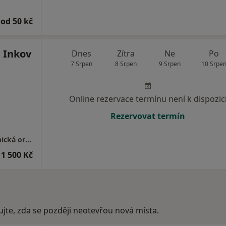
od 50 kč
 Inkov
Dnes
Zítra
Ne
Po
7 Srpen
8 Srpen
9 Srpen
10 Srpe
Online rezervace termínu není k dispozic
Rezervovat termín
GYNNO GROUP s.r.o.-gynekologicko-porodnická ordinace
1 500 Kč
ujte, zda se později neotevřou nová místa.