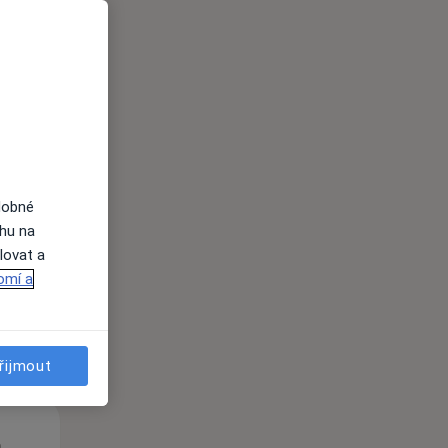
Út
St
Čt
n
11 Srpen
12 Srpen
13 Srpen
dobné
ahu na
lovat a
i
omí a
řijmout
Út
St
Čt
n
11 Srpen
12 Srpen
13 Srpen