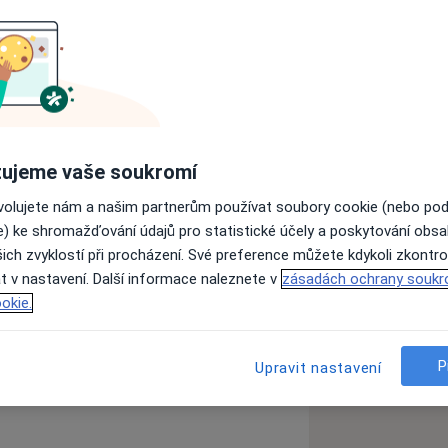
atr
Fyzioterapeut
Oční lékař
ujeme vaše soukromí
ovolujete nám a našim partnerům používat soubory cookie (nebo po
Hledejte jinou specializaci
e) ke shromažďování údajů pro statistické účely a poskytování obs
ich zvyklostí při procházení. Své preference můžete kdykoli zkontro
t v nastavení. Další informace naleznete v
zásadách ochrany soukr
Ověřte svou pojišťovnu
okie.
P
Upravit nastavení