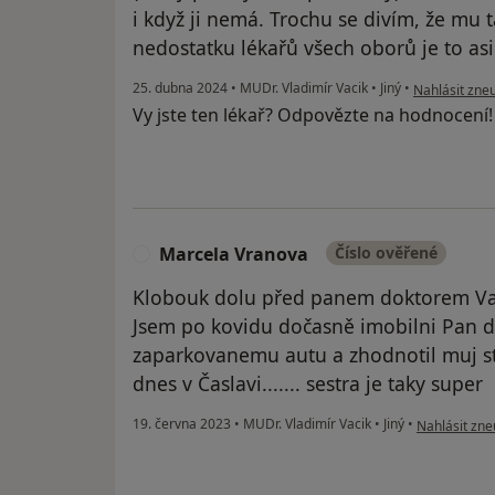
i když ji nemá. Trochu se divím, že mu
nedostatku lékařů všech oborů je to asi
podle názoru 
25. dubna 2024
•
MUDr. Vladimír Vacik
•
Jiný
•
Nahlásit zneu
Vy jste ten lékař? Odpovězte na hodnocení
Marcela Vranova
Číslo ověřené
M
Klobouk dolu před panem doktorem Vac
Jsem po kovidu dočasně imobilni Pan d
zaparkovanemu autu a zhodnotil muj stav
dnes v Časlavi....... sestra je taky super
podle názoru
19. června 2023
•
MUDr. Vladimír Vacik
•
Jiný
•
Nahlásit zneu