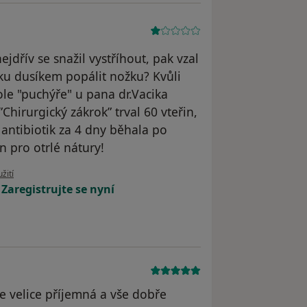
jdřív se snažil vystříhout, pak vzal
átku dusíkem popálit nožku? Kvůli
le "puchýře" u pana dr.Vacika
Chirurgický zákrok” trval 60 vteřin,
 antibiotik za 4 dny běhala po
n pro otrlé nátury!
 uživatele Ondřej
žití
!
Zaregistrujte se nyní
Je velice příjemná a vše dobře