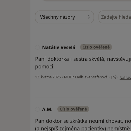
Hledejte v ná
Natálie Veselá
Číslo ověřené
N
Paní doktorka i sestra skvělá, navštěvuj
pomoci.
podle n
12. května 2026
•
MUDr. Ladislava Štefanová
•
Jiný
•
Nahlási
A.M.
Číslo ověřené
A
Pan doktor se zkrátka neumí chovat, no.
(a nejspíš zejména pacientky) nemístně 