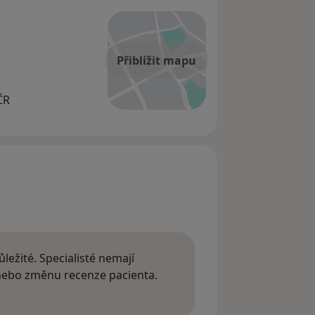
Přiblížit mapu
ČR
ležité. Specialisté nemají
 nebo změnu recenze pacienta.
 o názorech