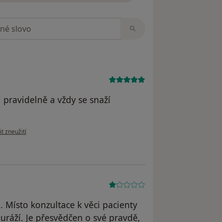
zorech
i pravidelně a vždy se snaží
ázoru uživatele Natálie Veselá
t zneužití
 Místo konzultace k věci pacienty
uráží. Je přesvědčen o své pravdě,