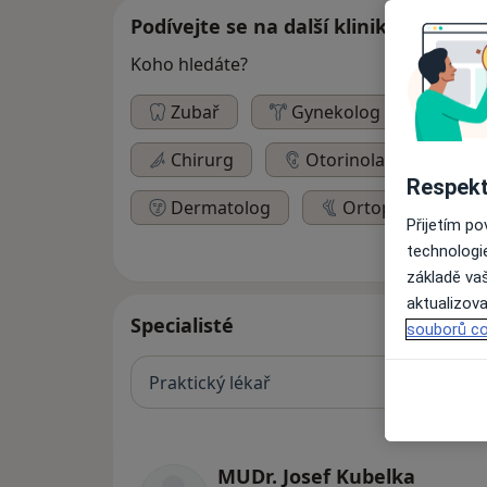
Podívejte se na další kliniky
Koho hledáte?
Zubař
Gynekolog
Pedi
Chirurg
Otorinolaryngolog
Respekt
Dermatolog
Ortoped
Přijetím p
technologi
základě vaš
aktualizova
Specialisté
souborů co
Praktický lékař
MUDr. Josef Kubelka