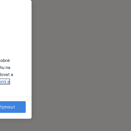
dobné
ahu na
lovat a
omí a
řijmout