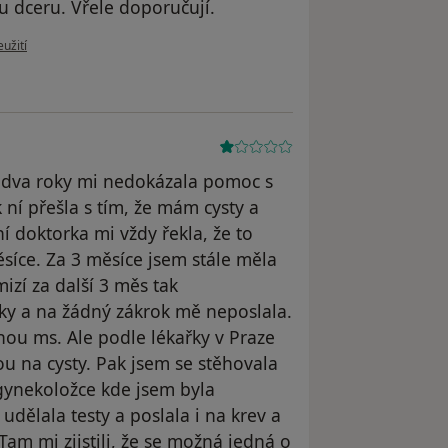
u dceru. Vřele doporučují.
u uživatele Váš účet byl odstraněn
užití
 dva roky mi nedokázala pomoc s
ní přešla s tím, že mám cysty a
í doktorka mi vždy řekla, že to
síce. Za 3 měsíce jsem stále měla
izí za další 3 měs tak
oky a na žádný zákrok mě neposlala.
nou ms. Ale podle lékařky v Praze
sou na cysty. Pak jsem se stěhovala
gynekoložce kde jsem byla
dělala testy a poslala i na krev a
Tam mi zjistili, že se možná jedná o