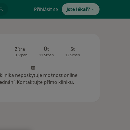
Přihlásit se
Jste lékař?
Zítra
Út
St
Čt
Pá
10 Srpen
11 Srpen
12 Srpen
13 Srpen
14 Srp
 klinika neposkytuje možnost online
ednání. Kontaktujte přímo kliniku.