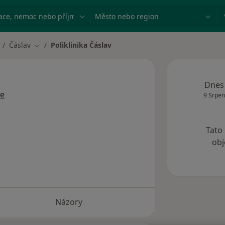
ace, nemoc nebo příjmení
Město nebo region
Čáslav
Poliklinika Čáslav
měna města
Změna města
Dnes
ce
9 Srpen
Tato
obj
Názory