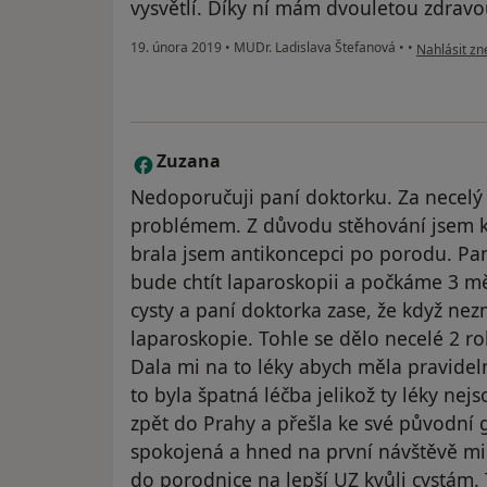
vysvětlí. Díky ní mám dvouletou zdravo
podle názor
19. února 2019
•
MUDr. Ladislava Štefanová
•
•
Nahlásit zne
Zuzana
Z
Nedoporučuji paní doktorku. Za necelý
problémem. Z důvodu stěhování jsem k 
brala jsem antikoncepci po porodu. Pan
bude chtít laparoskopii a počkáme 3 mě
cysty a paní doktorka zase, že když nezm
laparoskopie. Tohle se dělo necelé 2 r
Dala mi na to léky abych měla pravidel
to byla špatná léčba jelikož ty léky nej
zpět do Prahy a přešla ke své původní 
spokojená a hned na první návštěvě mi u
do porodnice na lepší UZ kvůli cystám. 