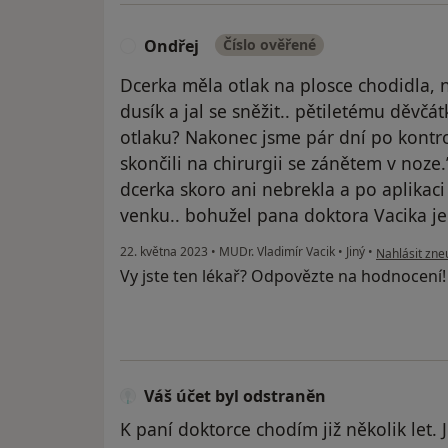
Ondřej
Číslo ověřené
O
Dcerka měla otlak na plosce chodidla, ne
dusík a jal se sněžit.. pětiletému děvč
otlaku? Nakonec jsme pár dní po kontro
skončili na chirurgii se zánětem v noze.”
dcerka skoro ani nebrekla a po aplikaci
venku.. bohužel pana doktora Vacika je
podle názoru
22. května 2023
•
MUDr. Vladimír Vacik
•
Jiný
•
Nahlásit zneu
Vy jste ten lékař? Odpovězte na hodnocení
Váš účet byl odstraněn
K paní doktorce chodím již několik let. 