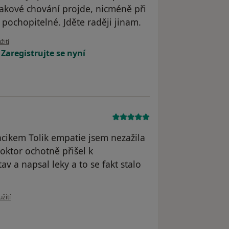
 takové chování projde, nicméně při
 pochopitelné. Jděte raději jinam.
uživatele A.M.
žití
!
Zaregistrujte se nyní
ikem Tolik empatie jsem nezažila
oktor ochotně přišel k
 a napsal leky a to se fakt stalo
 uživatele Marcela Vranova
žití