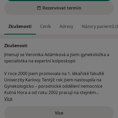
Rezervovat termín
Zkušenosti
Ceník
Adresy
Názory pacientů (
Zkušenosti
Jmenuji se Veronika Adámková a jsem gynekoložka a
specialistka na expertní kolposkopii
V roce 2000 jsem promovala na 1. lékařské fakultě
Univerzity Karlovy. Tentýž rok jsem nastoupila na
Gynekologicko – porodnické oddělení nemocnice
Kutná Hora a od roku 2002 pracuji na stejném
O mně
oddělení Oblastní nemocnice Kolín.
Více
V roce 2007 jsem získala specializovanou způsobilost v
Více
o zkušenostech
oboru gynekologie – porodnictví, která mě opravňuje