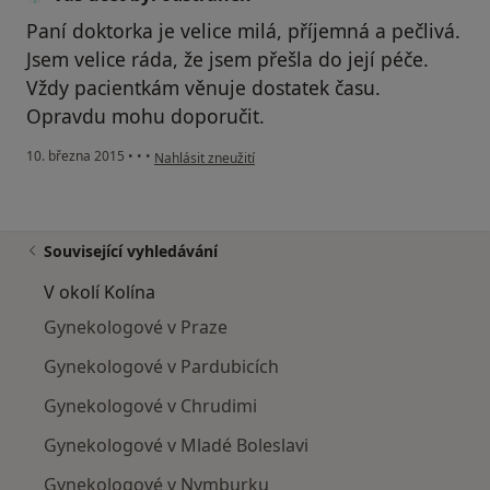
Paní doktorka je velice milá, příjemná a pečlivá.
Jsem velice ráda, že jsem přešla do její péče.
Vždy pacientkám věnuje dostatek času.
Opravdu mohu doporučit.
podle názoru uživatele Váš účet byl odstraněn
10. března 2015
•
•
•
Nahlásit zneužití
Související vyhledávání
V okolí Kolína
Gynekologové v Praze
Gynekologové v Pardubicích
Gynekologové v Chrudimi
Gynekologové v Mladé Boleslavi
Gynekologové v Nymburku