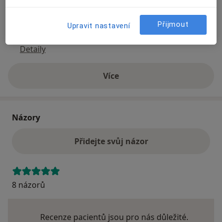
Způsoby platby (soukromé návštěvy)
Přijmout
Upravit nastavení
Na teto adrese lékař přijímá pacienty na pojišťovnu
Detaily
Více
o adrese
Názory
Přidejte svůj názor
8 názorů
Recenze pacientů jsou pro nás důležité.