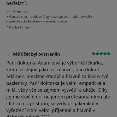
perfektní.
17. března 2021
•
Gynada s.r.o. – soukromá gynekologická ambulance Kolín
•
Gynekologická léčebně – preventivní péče
podle názoru uživatele Renata P.
•
Nahlásit zneužití
Váš účet byl odstraněn
Paní doktorka Adámková je výborná lékařka,
která se stejně jako její manžel, pan doktor
Adámek, precizně starajá a hlavně zajímá o své
pacientky. Paní doktorka je velmi empatická a
milá, vždy vše se zájmem vysvětlí a ukáže. Díky
jejímu skvělému, ne jenom profesionálnímu ale
i lidskému přístupu, se vždy při jakémkoliv
vyšetření cítím velmi příjemně a hlavně v