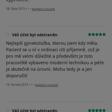
podle názoru uživatele Váš účet byl odstraněn
28. října 2015
•
•
•
Nahlásit zneužití
Váš účet byl odstraněn
Nejlepší gynekoložka, kterou jsem kdy měla.
Pacient se u ní v ordinaci cítí příjemně, což je
pro mě velmi důležité a především je toto
pracoviště vybaveno moderní technikou a péče
je skutečně na úrovni. Mohu tedy je a jen
doporučit!
podle názoru uživatele Váš účet byl odstraněn
19. června 2015
•
•
•
Nahlásit zneužití
Váš účet byl odstraněn