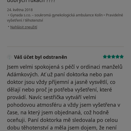
dobrých rukách ????
24. května 2018
•
Gynada s.r.o. – soukromá gynekologická ambulance Kolín
•
Pravidelné
vyšetření / těhotenství
podle názoru uživatele Váš účet byl odstraněn
•
Nahlásit zneužití
Váš účet byl odstraněn
Jsem velmi spokojená s péčí v ordinaci manželů
Adámkových. Ať už paní doktorka nebo pan
doktor jsou vždy příjemní a jasně vysvětlí, co
dělají nebo proč je potřeba vyšetření, které
provádí. Navíc sestřička vytváří velmi
pohodovou atmosféru a vždy jsem vyšetřena v
čase, na který jsem objednaná, což hodně
oceňuji. Paní doktorka mě sledovala po celou
dobu těhotenství a měla jsem dojem, že není