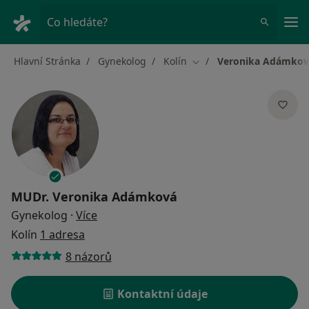
Hla
Co hledáte?
Hlavní Stránka
Gynekolog
Kolín
Veronika Adámkov
Změna města
MUDr.
Veronika Adámková
o specializacích
Gynekolog
·
Více
Kolín
1 adresa
8 názorů
Kontaktní údaje