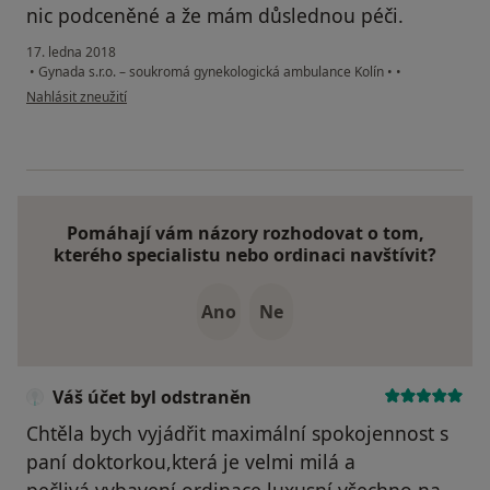
nic podceněné a že mám důslednou péči.
17. ledna 2018
•
Gynada s.r.o. – soukromá gynekologická ambulance Kolín
•
•
podle názoru uživatele Váš účet byl odstraněn
Nahlásit zneužití
Pomáhají vám názory rozhodovat o tom,
kterého specialistu nebo ordinaci navštívit?
Ano
Ne
Váš účet byl odstraněn
Chtěla bych vyjádřit maximální spokojennost s
paní doktorkou,která je velmi milá a