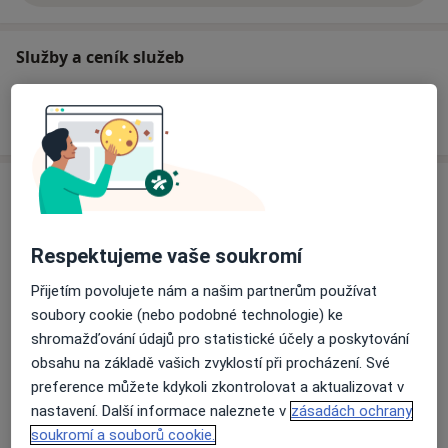
k výkonu samostatně pracujícího lékaře v ambulanci,
na operačním i na porodním sále. Od roku 2013 jsem
Služby a ceník služeb
držitelkou licence k provozování expertní kolposkopie,
kterou nabízí naše soukromá ambulance jako jediná v
širokém okolí.
Jak fungují ceny?
Mám ráda cestování, jezdím na kole a lyžích, s oblibou
Adresa
si přečtu dobrou knihu; moc ráda vařím a peču.
Gynada s.r.o. – soukromá gynekologická
Respektujeme vaše soukromí
ambulance Kolín
Poliklinika Kolín, Smetanova 764,
Kolín
28020
Přijetím povolujete nám a našim partnerům používat
soubory cookie (nebo podobné technologie) ke
shromažďování údajů pro statistické účely a poskytování
Přiblížit mapu
se otevře v nové záložce
obsahu na základě vašich zvyklostí při procházení. Své
preference můžete kdykoli zkontrolovat a aktualizovat v
Dostupnost
Na této adrese online kalendář není aktivní
nastavení. Další informace naleznete v
zásadách ochrany
soukromí a souborů cookie.
Co mám v takové situaci udělat?