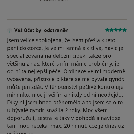
Váš účet byl odstraněn
Jsem velice spokojena, že jsem přešla k této
paní doktorce. Je velmi jemná a citlivá, navíc je
specializovaná na děložní čípek, takže pro
většinu z nas, které s ním máme problémy, je
od ní ta nejlepší péče. Ordinace velmi moderně
vybavena, přístroje o které se me byvale gyndr.
může jen zdát. V těhotenství pečlivě kontroluje
miminko, moc ji věřím a nikdy od ní neodejdu.
Díky ní jsem hned otěhotněla a to jsem se o to
u bývalé gyndr. snažila 2 roky. Moc všem
doporučují, sestra je taky v pohodě a navíc se
tam moc nečeká, max. 20 minut, coz je dnes uz
vyjjimecne.