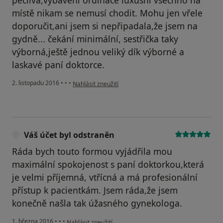
pečlivá,vybavení ordinace luxusní všechno na
místě nikam se nemusí chodit. Mohu jen vřele
doporučit,ani jsem si nepřipadala,že jsem na
gydně... čekání minimální, sestřička taky
výborná,ještě jednou veliký dík výborné a
laskavé paní doktorce.
podle názoru uživatele Váš účet byl odstraněn
2. listopadu 2016
•
•
•
Nahlásit zneužití
Váš účet byl odstraněn
Ráda bych touto formou vyjádřila mou
maximální spokojenost s paní doktorkou,která
je velmi příjemná, vtřícná a má profesionální
přístup k pacientkám. Jsem ráda,že jsem
konečně našla tak úžasného gynekologa.
podle názoru uživatele Váš účet byl odstraněn
1. března 2016
•
•
•
Nahlásit zneužití