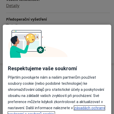
Detaily
Předoperační vyšetření
Detaily
+ 17 služby
Jak fungují ceny?
Respektujeme vaše soukromí
Adresa
Přijetím povolujete nám a našim partnerům používat
soubory cookie (nebo podobné technologie) ke
Městská nemocnice Čáslav
shromažďování údajů pro statistické účely a poskytování
Jenikovská 348,
Čáslav
286 01
obsahu na základě vašich zvyklostí při procházení. Své
preference můžete kdykoli zkontrolovat a aktualizovat v
Přiblížit mapu
nastavení. Další informace naleznete v
zásadách ochrany
se otevře v nové záložce