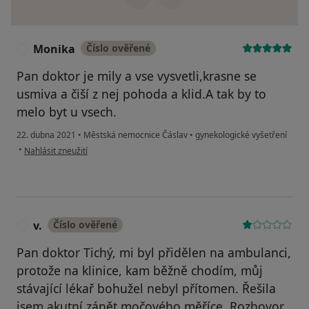
Monika
Číslo ověřené
M
Pan doktor je mily a vse vysvetli,krasne se
usmiva a čiší z nej pohoda a klid.A tak by to
melo byt u vsech.
22. dubna 2021
•
Městská nemocnice Čáslav
•
gynekologické vyšetření
podle názoru uživatele Monika
•
Nahlásit zneužití
v.
Číslo ověřené
V
Pan doktor Tichý, mi byl přidělen na ambulanci,
protože na klinice, kam běžně chodím, můj
stávající lékař bohužel nebyl přítomen. Řešila
jsem akutní zánět močového měříce. Rozhovor