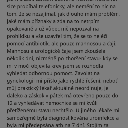
sice probíhal telefonicky, ale nemění to nic na
tom, že se nezajímal, jak dlouho mám problém,
jaké mám příznaky a zda na to netrpím
opakovaně a už vůbec mě nepozval na
prohlídku a vše uzavřel tím, že se to neléčí
pomocí antibiotik, ale pouze mannosou a čaji.
Mannosu a urologické čaje jsem zkoušela
několik dní, nicméně po zhoršení stavu- kdy se
mi v moči objevila krev jsem se rozhodla
vyhledat odbornou pomoct. Zavolat na
gynekologii mi přišlo jako rychlé řešení, neboť
můj praktický lékař aktuálně neordinuje, je
daleko a záskok v pátek má otevřeno pouze do
12 a vyhledávat nemocnice se mi kvůli
přetíženému stavu nechtělo. U jiného lékaře mi
samozřejmě byla diagnostikována uroinfekce a
byla mi předepsána atb na 7 dní. Stojím za