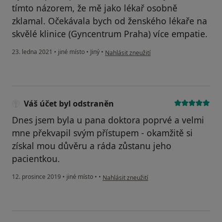
tímto názorem, že mě jako lékař osobně
zklamal. Očekávala bych od ženského lékaře na
skvělé klinice (Gyncentrum Praha) více empatie.
podle názoru uživatele v.
23. ledna 2021
•
jiné místo
•
Jiný
•
Nahlásit zneužití
Váš účet byl odstraněn
Dnes jsem byla u pana doktora poprvé a velmi
mne překvapil svým přístupem - okamžitě si
získal mou důvěru a ráda zůstanu jeho
pacientkou.
podle názoru uživatele Váš účet byl odstra
12. prosince 2019
•
jiné místo
•
•
Nahlásit zneužití