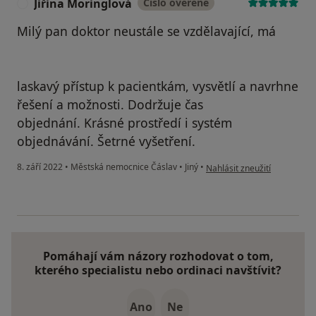
Jiřina Moringlová
Číslo ověřené
J
Milý pan doktor neustále se vzdělavající, má
laskavý přístup k pacientkám, vysvětlí a navrhne
řešení a možnosti. Dodržuje čas
objednání. Krásné prostředí i systém
objednávání. Šetrné vyšetření.
podle názoru uživatele Jiřin
8. září 2022
•
Městská nemocnice Čáslav
•
Jiný
•
Nahlásit zneužití
Pomáhají vám názory rozhodovat o tom,
kterého specialistu nebo ordinaci navštívit?
Ano
Ne