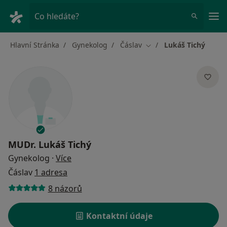
Hla
Co hledáte?
Hlavní Stránka
Gynekolog
Čáslav
Lukáš Tichý
Změna města
MUDr.
Lukáš Tichý
o specializacích
Gynekolog
·
Více
Čáslav
1 adresa
8 názorů
Kontaktní údaje