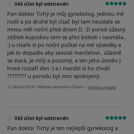
Váš účet byl odstraněn
Pan doktor Tichý je můj gynekolog, jednou mě
rodil a po druhé byl císař, byl tam neustále se
mnou měl noční před dnem D. :D porod úžasný
zážitek kupodivu sem se přez bolesti i nasmála..
:) u císaře si po noční počkal na mé výsledky a
jak to dopadlo aby zavolal manželovi.. úžasně
se stará, je milý a pozorný, a ten jeho úsměv:)
hned rozzaří den :) a i manžel si ho chválí
???????? u porodu byl moc spokojený..
podle názoru uživatele Váš 
12. března 2019
•
Městská nemocnice Čáslav
•
•
Nahlásit zneužití
Váš účet byl odstraněn
Pan doktor Tichý je ten nejlepší gynekolog a