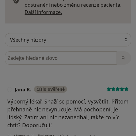
odstranění nebo změnu recenze pacienta.
Další informace o názorech
Další informace.
Hledejte v názorech
Jana K.
Číslo ověřené
J
Výborný lékař. Snaží se pomocí, vysvětlit. Přitom
přehnaně nic nevynucuje. Má pochopení, je
lidský. Zatím ani nic nezanedbal, takže co víc
chtít? Doporučuji!
podle názoru uživatele Jana K.