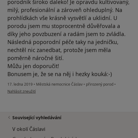
porodník široko daleko! Je opravdu kultivovaný,
milý, profesionální a zároveň ohleduplný. Na
prohlídkách vše krásně vysvětlí a uklidní. U
porodu jsem mu stoprocentně důvěřovala a
díky jeho povzbuzení a radám jsem to zvládla.
Následná poporodní péče taky na jedničku,
nechtěl nic zanedbat, protože jsem měla
poměrně náročné šití.
Můžu jen doporučit!
Bonusem je, že se na něj i hezky kouká:-)
17. ledna 2019
•
Městská nemocnice Čáslav
•
přirozený porod
•
podle názoru uživatele Váš účet byl odstraněn
Nahlásit zneužití
Související vyhledávání
V okolí Čáslavi