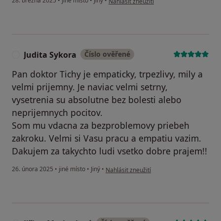
28. března 2025
•
jiné místo
•
Jiný
•
Nahlásit zneužití
Judita Sykora
Číslo ověřené
J
Pan doktor Tichy je empaticky, trpezlivy, mily a
velmi prijemny. Je naviac velmi setrny,
vysetrenia su absolutne bez bolesti alebo
neprijemnych pocitov.
Som mu vdacna za bezproblemovy priebeh
zakroku. Velmi si Vasu pracu a empatiu vazim.
Dakujem za takychto ludi vsetko dobre prajem!!
podle názoru uživatele Judita Sykora
26. února 2025
•
jiné místo
•
Jiný
•
Nahlásit zneužití