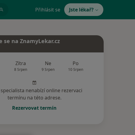
Přihlásit se
Jste lékař?
e se na ZnamyLekar.cz
Zítra
Ne
Po
Út
St
8 Srpen
9 Srpen
10 Srpen
11 Srpen
12 Srp
specialista nenabízí online rezervaci
termínu na této adrese.
Rezervovat termín