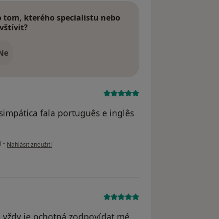
tom, kterého specialistu nebo
vštívit?
Ne
impática fala português e inglês
podle názoru uživatele Sara Figueira
í
•
Nahlásit zneužití
t, vždy je ochotná zodpovídat mé