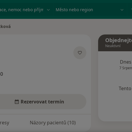
ace, nemoc nebo příjmení
Město nebo region
cková
a
Objednejt
Neaktivní
lizacích
Dnes
7 Srpen
80
Tento 
Rezervovat termín
resy
Názory pacientů (10)