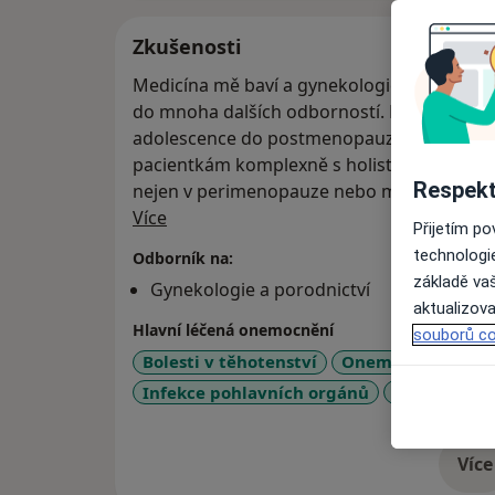
Zkušenosti
Medicína mě baví a gynekologie-porodnictv
do mnoha dalších odborností. Nejvíce mne 
adolescence do postmenopauzy v souvislost
pacientkám komplexně s holistickým příst
Respekt
nejen v perimenopauze nebo menopauze.
O mně
Více
Přijetím p
technologi
Odborník na:
základě vaš
Gynekologie a porodnictví
aktualizova
Hlavní léčená onemocnění
souborů co
Bolesti v těhotenství
Onemocnění dělož
a
Infekce pohlavních orgánů
Cysty
+24
Více
o 