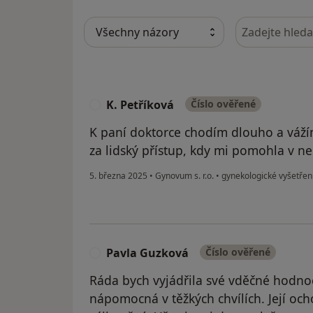
Hledejte v ná
K. Petříková
Číslo ověřené
K
K paní doktorce chodím dlouho a vážím s
za lidský přístup, kdy mi pomohla v ne
5. března 2025
•
Gynovum s. r.o.
•
gynekologické vyšetřen
Pavla Guzková
Číslo ověřené
P
Ráda bych vyjádřila své vděčné hodnoc
nápomocná v těžkých chvílích. Její oc