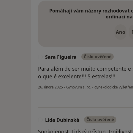
Pomáhají vám názory rozhodovat o 
ordinaci na
Ano
Sara Figueira
Číslo ověřené
S
Para além de ser muito competente e s
o que é excelente!!! 5 estrelas!!!
26. února 2025
•
Gynovum s. r.o.
•
gynekologické vyšetřen
Lída Dubinská
Číslo ověřené
L
Spokojenost. Lidský přístup, trpělivos