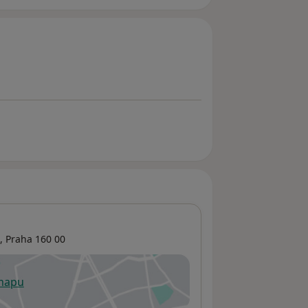
,
Praha
160 00
 mapu
 otevře v nové záložce