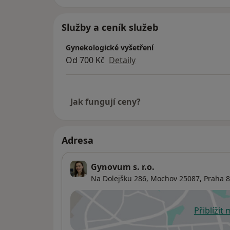
Služby a ceník služeb
Gynekologické vyšetření
Od 700 Kč
Detaily
Jak fungují ceny?
Adresa
Gynovum s. r.o.
Na Dolejšku 286, Mochov 25087,
Praha 8
Přiblížit
se