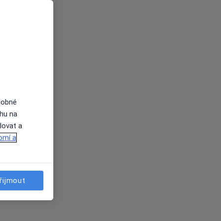
dobné
ahu na
lovat a
omí a
řijmout