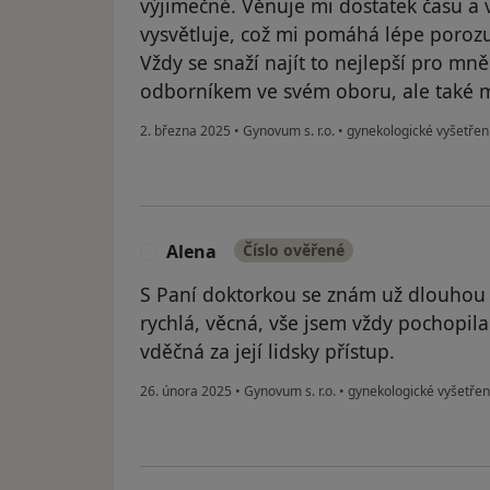
výjimečné. Věnuje mi dostatek času a 
vysvětluje, což mi pomáhá lépe porozumě
Vždy se snaží najít to nejlepší pro mn
odborníkem ve svém oboru, ale také má
2. března 2025
•
Gynovum s. r.o.
•
gynekologické vyšetřen
Alena
Číslo ověřené
A
S Paní doktorkou se znám už dlouhou d
rychlá, věcná, vše jsem vždy pochopila
vděčná za její lidsky přístup.
26. února 2025
•
Gynovum s. r.o.
•
gynekologické vyšetřen