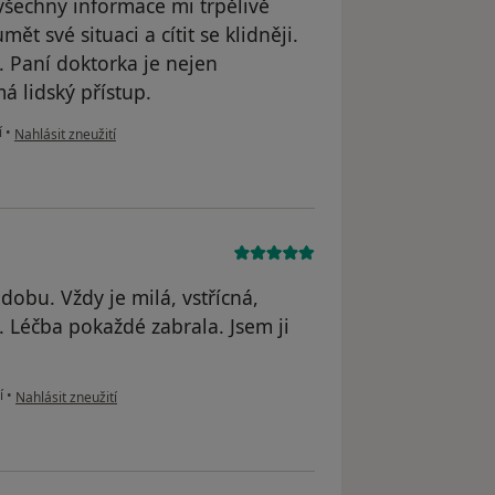
všechny informace mi trpělivě
t své situaci a cítit se klidněji.
ě. Paní doktorka je nejen
 lidský přístup.
podle názoru uživatele Pavla Guzková
í
•
Nahlásit zneužití
obu. Vždy je milá, vstřícná,
. Léčba pokaždé zabrala. Jsem ji
podle názoru uživatele Alena
í
•
Nahlásit zneužití