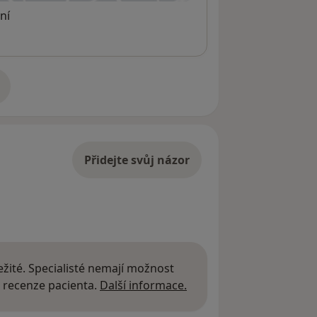
ní
adrese
Přidejte svůj názor
žité. Specialisté nemají možnost
Další informace o názor
 recenze pacienta.
Další informace.