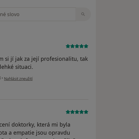
zorech
i jí jak za její profesionalitu, tak
lehké situaci.
podle názoru uživatele K. Petříková
í
•
Nahlásit zneužití
ení doktorky, která mi byla
hota a empatie jsou opravdu