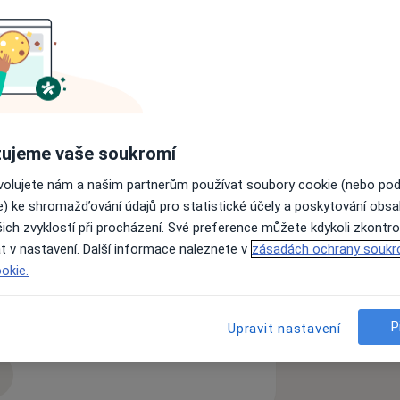
í je úžasný obor se širokým záběrem
zajímají endokrinologické poruchy od
i s longevity. Věnujeme se
upem. Řešíme potíže s menstruací
ujeme vaše soukromí
ovolujete nám a našim partnerům používat soubory cookie (nebo po
e) ke shromažďování údajů pro statistické účely a poskytování obs
ich zvyklostí při procházení. Své preference můžete kdykoli zkontro
t v nastavení. Další informace naleznete v
zásadách ochrany soukr
okie.
ního čípku
Patologie těhotenství
11y_sr_more_diseases
P
Upravit nastavení
zkušenostech