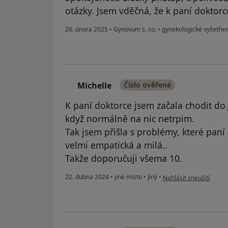
otázky. Jsem vděčná, že k paní doktor
26. února 2025
•
Gynovum s. r.o.
•
gynekologické vyšetřen
Michelle
Číslo ověřené
M
K paní doktorce jsem začala chodit do 
když normálně na nic netrpim.
Tak jsem přišla s problémy, které paní 
velmi empatická a milá..
Takže doporučuji všema 10.
podle názoru uživatele
22. dubna 2024
•
jiné místo
•
Jiný
•
Nahlásit zneužití