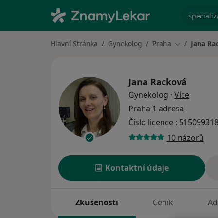
specializ
Hlavní Stránka
Gynekolog
Praha
Jana Ra
Změna měst
Jana Racková
o specia
Gynekolog
·
Více
Praha
1 adresa
Číslo licence : 51509931
10 názorů
Kontaktní údaje
Zkušenosti
Ceník
Ad