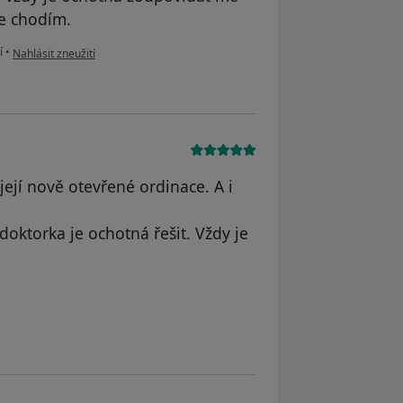
ce chodím.
podle názoru uživatele Lída Dubinská
í
•
Nahlásit zneužití
její nově otevřené ordinace. A i
doktorka je ochotná řešit. Vždy je
 Michelle