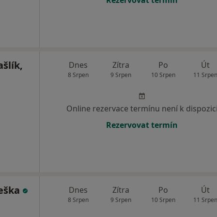
Rezervovat termín
šlík,
Dnes
Zítra
Po
Út
8 Srpen
9 Srpen
10 Srpen
11 Srpe
Online rezervace termínu není k dispozic
Rezervovat termín
leška
Dnes
Zítra
Po
Út
8 Srpen
9 Srpen
10 Srpen
11 Srpe