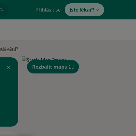
Přihlásit se
Jste lékař?
edávání?
Rozbalit mapu