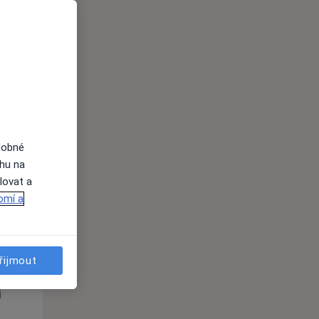
St
Čt
Pá
n
12 Srpen
13 Srpen
14 Srpen
i
dobné
ahu na
lovat a
omí a
St
Čt
Pá
n
12 Srpen
13 Srpen
14 Srpen
řijmout
i