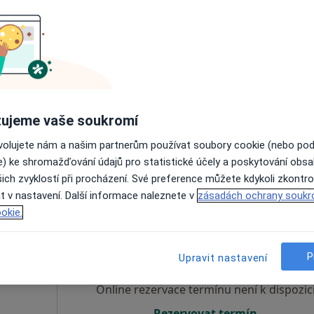
aprál
Dnes
Zítra
Po
Út
8 Srpen
9 Srpen
10 Srpen
11 Srpe
Online rezervace termínu není k dispozic
Rezervovat termín
ujeme vaše soukromí
prál
ovolujete nám a našim partnerům používat soubory cookie (nebo po
e) ke shromažďování údajů pro statistické účely a poskytování obs
ich zvyklostí při procházení. Své preference můžete kdykoli zkontro
t v nastavení. Další informace naleznete v
zásadách ochrany soukr
okie.
Dnes
Zítra
Po
Út
8 Srpen
9 Srpen
10 Srpen
11 Srpe
P
Upravit nastavení
Online rezervace termínu není k dispozic
Rezervovat termín