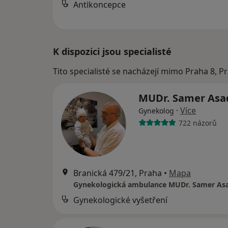
Antikoncepce
K dispozici jsou specialisté
Tito specialisté se nacházejí mimo Praha 8, P
MUDr. Samer As
·
Více
Gynekolog
722 názorů
Branická 479/21, Praha
•
Mapa
Gynekologická ambulance MUDr. Samer As
Gynekologické vyšetření