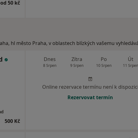
od 50 kč
raha, hl město Praha, v oblastech blízkých vašemu vyhledává
ad
Dnes
Zítra
Po
Út
8 Srpen
9 Srpen
10 Srpen
11 Srpe
Online rezervace termínu není k dispozic
Rezervovat termín
ad
500 Kč