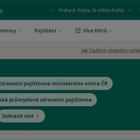
ace, nemoc nebo příjmení
Město nebo region
ermíny
Pojištění
Více filtrů
Jak řadíme výsledky vyhl
Zdravotní pojišťovna ministerstva vnitra ČR
ská průmyslová zdravotní pojišťovna
Zobrazit více