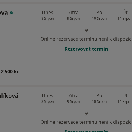
kova
Dnes
Zítra
Po
Út
8 Srpen
9 Srpen
10 Srpen
11 Srpe
Online rezervace termínu není k dispozic
Rezervovat termín
 2 500 kč
líková
Dnes
Zítra
Po
Út
8 Srpen
9 Srpen
10 Srpen
11 Srpe
Online rezervace termínu není k dispozic