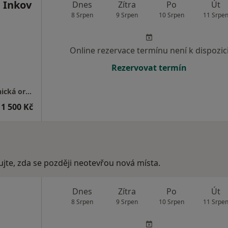
 Inkov
Dnes
Zítra
Po
Út
8 Srpen
9 Srpen
10 Srpen
11 Srpe
Online rezervace termínu není k dispozic
Rezervovat termín
GYNNO GROUP s.r.o.-gynekologicko-porodnická ordinace
1 500 Kč
ujte, zda se později neotevřou nová místa.
Dnes
Zítra
Po
Út
8 Srpen
9 Srpen
10 Srpen
11 Srpe