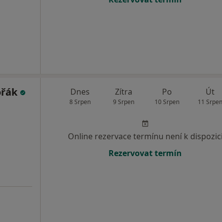
ořák
Dnes
Zítra
Po
Út
8 Srpen
9 Srpen
10 Srpen
11 Srpe
Online rezervace termínu není k dispozic
Rezervovat termín