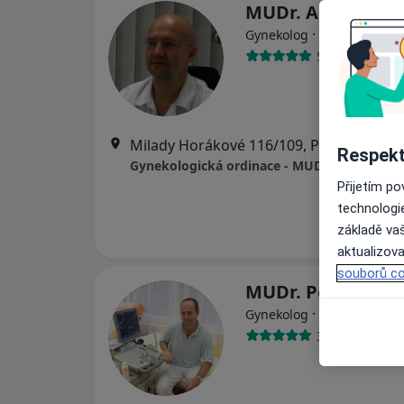
MUDr. Antonín K
·
Více
Gynekolog
579 názorů
Milady Horákové 116/109, Praha
•
Mapa
Respekt
Gynekologická ordinace - MUDr. Antonín Ka
Přijetím p
technologi
základě vaš
aktualizova
souborů co
MUDr. Petr Holý
·
Více
Gynekolog
340 názorů