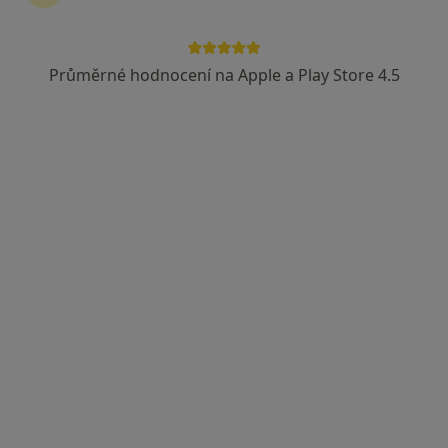
Průměrné hodnocení na Apple a Play Store 4.5
MUDr. Samer Asad
·
Více
Gynekolog
722 názorů
Branická 479/21, Praha
•
Mapa
Gynekologická ambulance MUDr. Samer Asad
Gynekologické vyšetření
500 Kč
Tento specialista nenabízí online rezervaci termínu na této adrese.
Rezervovat termín