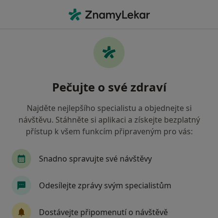
Hla
Gynekolog • Praha 13, Praha, hl město Praha
Filtry
Mapa
Gynekolog, Praha 13, Praha
Pečujte o své zdraví
Jak řadíme výsledky vyhledávání?
Najděte nejlepšího specialistu a objednejte si
návštěvu. Stáhněte si aplikaci a získejte bezplatný
Jakou pojišťovnu máte?
přístup k všem funkcím připraveným pro vás:
Všeobecná zdravotní pojišťovna
Zdravotní poj
Snadno spravujte své návštěvy
Odesílejte zprávy svým specialistům
Dostávejte připomenutí o návštěvě