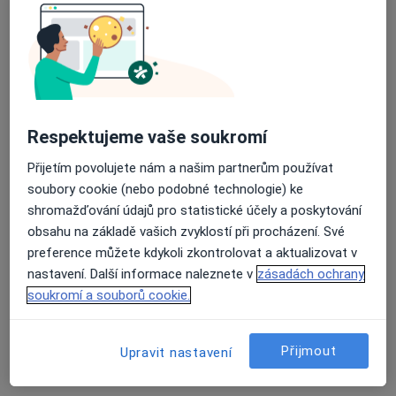
MUDr. Petr Holý
·
Více
Gynekolog
340 názorů
Mazurská 484/2, Praha
•
Mapa
Gynekologie
Respektujeme vaše soukromí
Tento specialista nenabízí online rezervaci termínu na této adrese.
Přijetím povolujete nám a našim partnerům používat
soubory cookie (nebo podobné technologie) ke
Rezervovat termín
shromažďování údajů pro statistické účely a poskytování
obsahu na základě vašich zvyklostí při procházení. Své
preference můžete kdykoli zkontrolovat a aktualizovat v
nastavení. Další informace naleznete v
zásadách ochrany
soukromí a souborů cookie.
Přijmout
Upravit nastavení
MUDr. Martin Dvořák