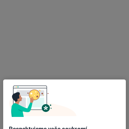
MUDr. Konstantin Inkov
·
Více
Gynekolog
85 názorů
Jindřišská 18, Praha 1
•
Mapa
GYNNO GROUP s.r.o.-gynekologicko-porodnická ordinace
Gynekologické konzultace
1 500 Kč
Tento specialista nenabízí online rezervaci termínu na této adrese.
Rezervovat termín
K dispozici jsou specialisté
Tito specialisté se nacházejí mimo Praha 4, Praha, hl
město Praha, v oblastech blízkých vašemu
vyhledávání.