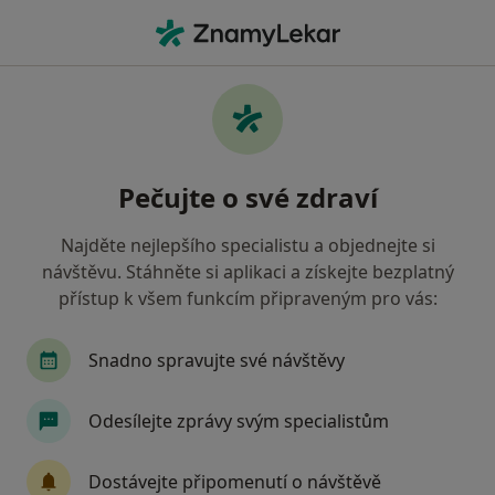
Hla
Gynekolog • Praha 4, Praha, hl město Praha
Filtry
Mapa
Gynekolog, Praha 4, Praha
Pečujte o své zdraví
Jak řadíme výsledky vyhledávání?
Najděte nejlepšího specialistu a objednejte si
návštěvu. Stáhněte si aplikaci a získejte bezplatný
Jakou pojišťovnu máte?
přístup k všem funkcím připraveným pro vás:
Všeobecná zdravotní pojišťovna
Zdravotní poj
Snadno spravujte své návštěvy
Odesílejte zprávy svým specialistům
Dostávejte připomenutí o návštěvě