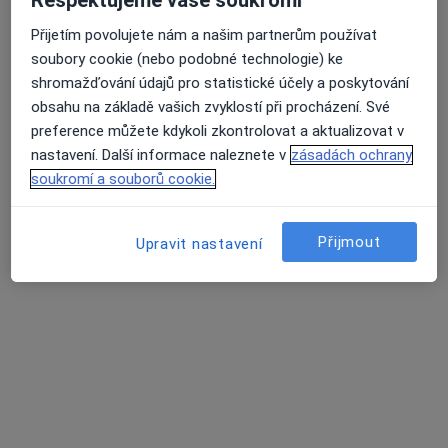
Respektujeme vaše soukromí
Přijetím povolujete nám a našim partnerům používat
soubory cookie (nebo podobné technologie) ke
shromažďování údajů pro statistické účely a poskytování
obsahu na základě vašich zvyklostí při procházení. Své
preference můžete kdykoli zkontrolovat a aktualizovat v
nastavení. Další informace naleznete v
zásadách ochrany
MUDr. Petr Holý
soukromí a souborů cookie.
·
Více
Gynekolog
340 názorů
Přijmout
Upravit nastavení
Mazurská 484/2, Praha
•
Mapa
Gynekologie
Tento specialista nenabízí online rezervaci termínu na této adrese.
Rezervovat termín