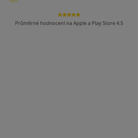
Průměrné hodnocení na Apple a Play Store 4.5
MUDr. Antonín Kaprál
·
Více
Gynekolog
579 názorů
Milady Horákové 116/109, Praha
•
Mapa
Gynekologická ordinace - MUDr. Antonín Kaprál
Tento specialista nenabízí online rezervaci termínu na této adrese.
Rezervovat termín