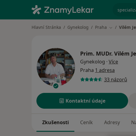
specializ
Hlavní Stránka
Gynekolog
Praha
Vilém Je
Změna měst
Prim. MUDr.
Vilém Je
o specia
Gynekolog
·
Více
Praha
1 adresa
33 názorů
Kontaktní údaje
Zkušenosti
Ceník
Adresy
Ná