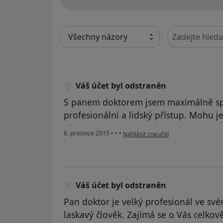
Hledejte v ná
Váš účet byl odstraněn
S panem doktorem jsem maximálně spo
profesionální a lidský přístup. Mohu j
podle názoru uživatele Váš účet byl
6. prosince 2015
•
•
•
Nahlásit zneužití
Váš účet byl odstraněn
Pan doktor je velký profesionál ve sv
laskavý člověk. Zajímá se o Vás celkov