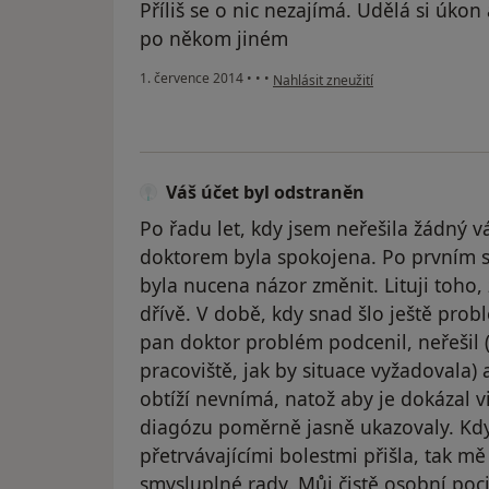
Příliš se o nic nezajímá. Udělá si úko
po někom jiném
podle názoru uživatele Váš účet byl
1. července 2014
•
•
•
Nahlásit zneužití
Váš účet byl odstraněn
Po řadu let, kdy jsem neřešila žádný 
doktorem byla spokojena. Po prvním s
byla nucena názor změnit. Lituji toho
dřívě. V době, kdy snad šlo ještě probl
pan doktor problém podcenil, neřešil 
pracoviště, jak by situace vyžadovala) 
obtíží nevnímá, natož aby je dokázal vi
diagózu poměrně jasně ukazovaly. Kd
přetrvávajícími bolestmi přišla, tak m
smysluplné rady. Můj čistě osobní pocit 