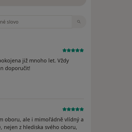
zorech
kojena již mnoho let. Vždy
en doporučit!
 odstraněn
ém oboru, ale i mimořádně vlídný a
ě, nejen z hlediska svého oboru,