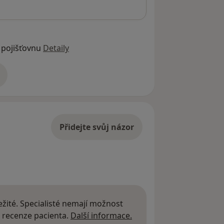
 pojišťovnu
Detaily
adrese
Přidejte svůj názor
žité. Specialisté nemají možnost
Další informace o názor
 recenze pacienta.
Další informace.