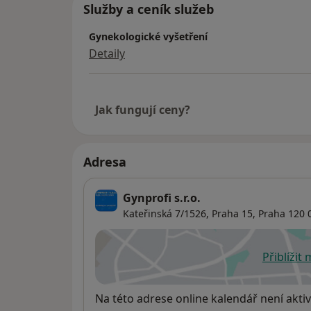
Služby a ceník služeb
Gynekologické vyšetření
Detaily
Jak fungují ceny?
Adresa
Gynprofi s.r.o.
Kateřinská 7/1526,
Praha 15
,
Praha
120 
Přiblížit
se
Dostupnost
Na této adrese online kalendář není aktiv