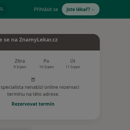
Přihlásit se
Jste lékař?
e se na ZnamyLekar.cz
Zítra
Po
Út
St
Čt
9 Srpen
10 Srpen
11 Srpen
12 Srpen
13 Srp
specialista nenabízí online rezervaci
termínu na této adrese.
Rezervovat termín