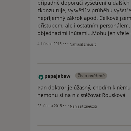
případně doporučí vyšetření u dalších
zkonzultuje, vysvětlí v průběhu vyšetře
nepříjemný zákrok apod. Celkově jsem
přístupem, ale i ostatním personálem,
objednacími lhůtami...Mohu jen vřele 
podle názoru uživatele Váš účet byl o
4. března 2015
•
•
•
Nahlásit zneužití
papajabaw
Číslo ověřené
P
Pan doktror je úžasný, chodím k němu od
nemohu si na nic stěžovat Rousková
podle názoru uživatele papajabaw
23. února 2015
•
•
•
Nahlásit zneužití