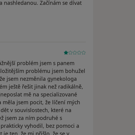
n a nashledanou. Začínám se dívat
 odstraněn
vážnější problém jsem s panem
ložitějším problému jsem bohužel
, že jsem nezměnila gynekologa
ém ještě řešit jinak než radikálně,
(neposlat mě na specializované
a měla jsem pocit, že líčení mých
dět v souvislostech, které na
yž jsem za ním podruhé s
ě prakticky vyhodil, bez pomoci a
je ten, že mi přišlo, že se v