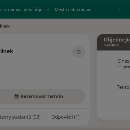
ace, nemoc nebo příjmení
Město nebo region
línek
a
Objednejt
Neaktivní
línek
lizacích
Dnes
8 Srpen
Tento 
Rezervovat termín
zory pacientů (33)
Odpovědi (1)