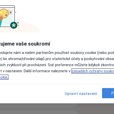
cného lékařství , složil I. a II.
u práci na téma Amniocentéza v l.
tnil se studijních
. Pracoval na klinice, v krajské a
ujeme vaše soukromí
ovolujete nám a našim partnerům používat soubory cookie (nebo po
yní vede lékařský kolektiv soukromého zařízení Gynprofi.
e) ke shromažďování údajů pro statistické účely a poskytování obs
ich zvyklostí při procházení. Své preference můžete kdykoli zkontro
t v nastavení. Další informace naleznete v
zásadách ochrany soukr
okie.
ství
Gynekologická onemocnění
P
Upravit nastavení
zkušenostech