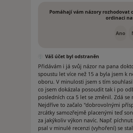
Pomáhají vám názory rozhodovat o 
ordinaci na
Ano
Váš účet byl odstraněn
Přidávám i já svůj názor na pana dokt
spoustu let více než 15 a byla jsem k
oboru. V minulosti jsem s tím souhlasil
co jsem dokázala posoudit tak i po od
posledních cca 5 let se změnil. Zdá se 
Nejdříve to začalo "dobrovolnými př
zrcátky samozřejmě placenými teď son
za jakýkoliv výkon navíc. Např. píchnut
psal v minulé recenzi (vyhoření) se st