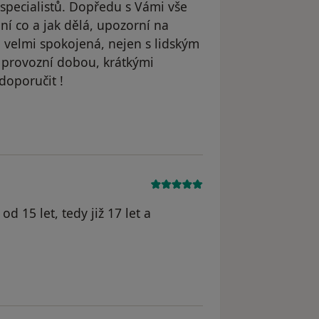
 specialistů. Dopředu s Vámi vše
ní co a jak dělá, upozorní na
 velmi spokojená, nejen s lidským
 provozní dobou, krátkými
doporučit !
dstraněn
 15 let, tedy již 17 let a