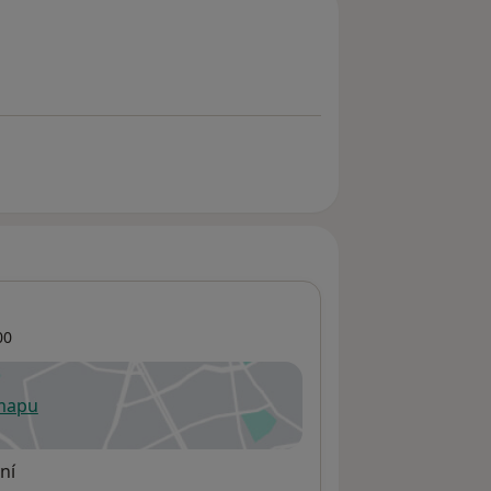
00
 mapu
 otevře v nové záložce
ní