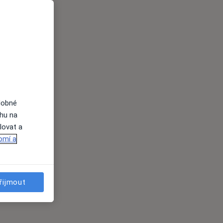
dobné
ahu na
lovat a
omí a
řijmout