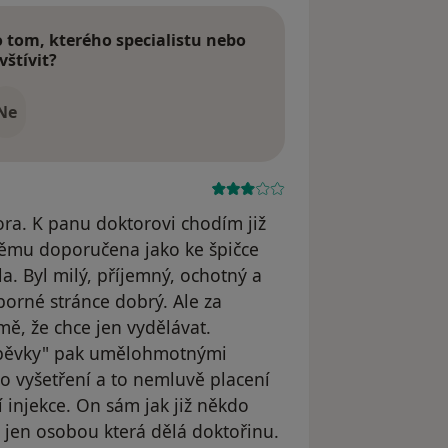
tom, kterého specialistu nebo
vštívit?
Ne
ora. K panu doktorovi chodím již
 němu doporučena jako ke špičce
a. Byl milý, příjemný, ochotný a
borné stránce dobrý. Ale za
mě, že chce jen vydělávat.
íspěvky" pak umělohmotnými
o vyšetření a to nemluvě placení
í injekce. On sám jak již někdo
al jen osobou která dělá doktořinu.