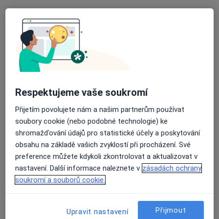
LM Clinic
·
Více
Chirurg, Dermatolog, Ortoped
25 názorů
Jihlavská 1558/21, Praha
•
Mapa
LM Clinic
Respektujeme vaše soukromí
Konzultace
od 700 kč
Přijetím povolujete nám a našim partnerům používat
Více
soubory cookie (nebo podobné technologie) ke
shromažďování údajů pro statistické účely a poskytování
obsahu na základě vašich zvyklostí při procházení. Své
MUDr. Zuzana
Mgr. Martina Liška
MUDr. Lada Novotná
preference můžete kdykoli zkontrolovat a aktualizovat v
Procházková
Malá
nastavení. Další informace naleznete v
zásadách ochrany
soukromí a souborů cookie.
Tato klinika nemá specialisty s dostupnými termíny v online kalendáři
Zobrazit profil
Přijmout
Upravit nastavení