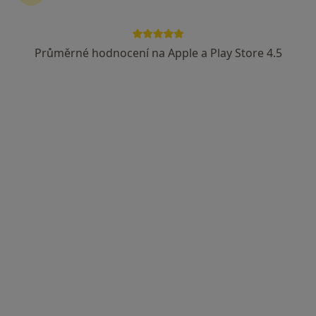
Průměrné hodnocení na Apple a Play Store 4.5
MUDr. Zuzana Procházková
·
Více
Dermatolog
24 názorů
Jihlavská 1558/21, Praha
•
Mapa
LM Clinic
Běžný termín
3 800 Kč
Tento specialista nenabízí online rezervaci termínu na této adrese.
Rezervovat termín