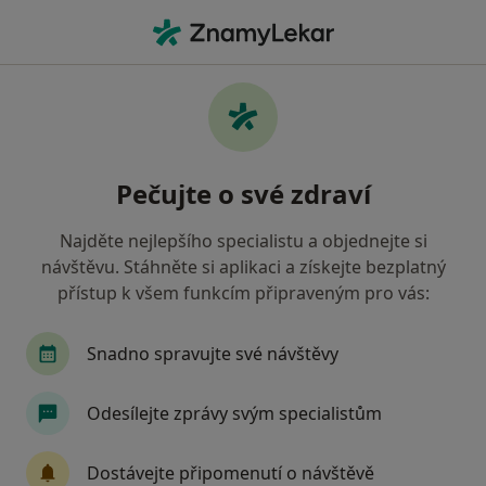
Hla
Cysta • Praha, hl město Praha
Filtry
• 1
Mapa
Cysta Praha
Pečujte o své zdraví
Jak řadíme výsledky vyhledávání?
Najděte nejlepšího specialistu a objednejte si
návštěvu. Stáhněte si aplikaci a získejte bezplatný
Jakého specialistu hledáte?
přístup k všem funkcím připraveným pro vás:
Gynekolog
Dermatolog
Chirurg
Orto
Snadno spravujte své návštěvy
Odesílejte zprávy svým specialistům
Dostávejte připomenutí o návštěvě