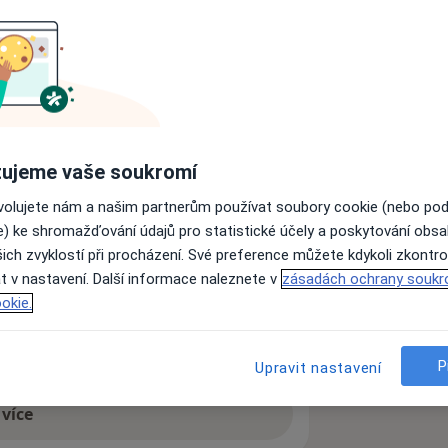
ě, kde nabízíme diskrétní,
i. Je naším cílem, abyste u nás našli
pomoc na nejvyšší možné úrovni.
 je hrazen pacienty. Ceník najdete
z !
ujeme vaše soukromí
acoviště praktického lékaře,
ovolujete nám a našim partnerům používat soubory cookie (nebo po
tními pojišťovnami.
e) ke shromažďování údajů pro statistické účely a poskytování obs
ich zvyklostí při procházení. Své preference můžete kdykoli zkontro
t v nastavení. Další informace naleznete v
zásadách ochrany soukr
Zobrazit všechny
okie.
Chirurgie
Ortopedie
Pediatrie
P
Upravit nastavení
 více