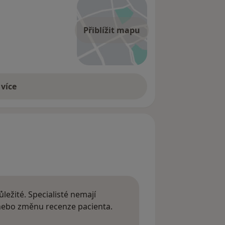
Přiblížit mapu
 více
ležité. Specialisté nemají
 nebo změnu recenze pacienta.
 o názorech