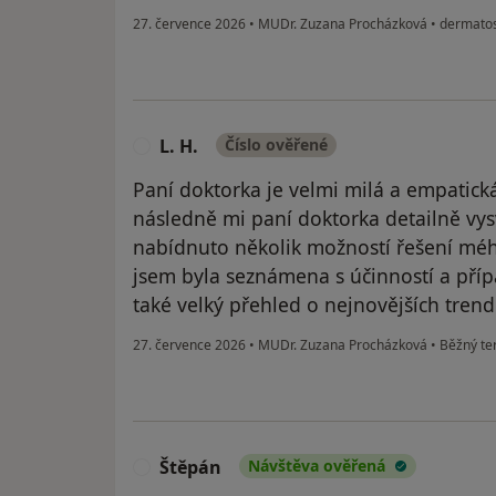
27. července 2026
•
MUDr. Zuzana Procházková
•
dermatos
L. H.
Číslo ověřené
L
Paní doktorka je velmi milá a empatická
následně mi paní doktorka detailně vysvě
nabídnuto několik možností řešení mé
jsem byla seznámena s účinností a příp
také velký přehled o nejnovějších tren
27. července 2026
•
MUDr. Zuzana Procházková
•
Běžný te
Štěpán
Návštěva ověřená
Š