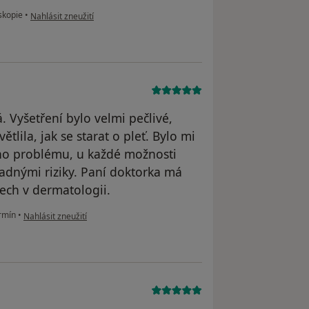
podle názoru uživatele YM
kopie
•
Nahlásit zneužití
. Vyšetření bylo velmi pečlivé,
tlila, jak se starat o pleť. Bylo mi
ho problému, u každé možnosti
adnými riziky. Paní doktorka má
dech v dermatologii.
podle názoru uživatele L. H.
rmín
•
Nahlásit zneužití