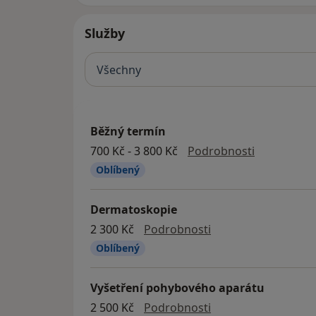
Služby
Všechny
Běžný termín
Běžný term
700 Kč - 3 800 Kč
Podrobnosti
Oblíbený
Dermatoskopie
dermatoskopie
2 300 Kč
Podrobnosti
Oblíbený
Vyšetření pohybového aparátu
vyšetření pohybové
2 500 Kč
Podrobnosti