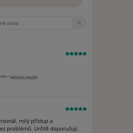
zorech
.
podle názoru uživatele IS
rmín
•
Nahlásit zneužití
rsonál, milý přístup a
bez problémů. Určitě doporučuji.