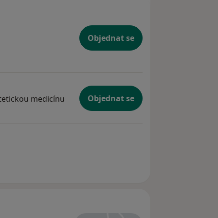
Objednat se
Objednat se
stetickou medicínu