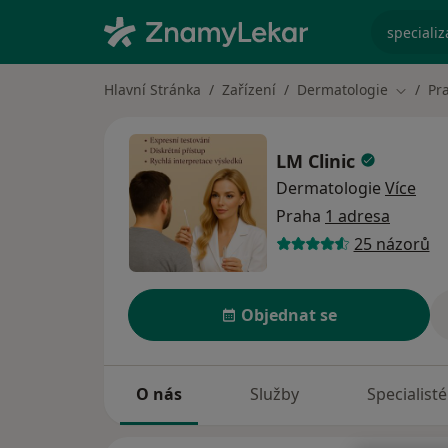
specializ
Hlavní Stránka
Zařízení
Dermatologie
Pr
Změna 
LM Clinic
Dermatologie
Více
Praha
1 adresa
25 názorů
Objednat se
O nás
Služby
Specialisté