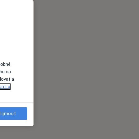
dobné
ahu na
lovat a
omí a
řijmout