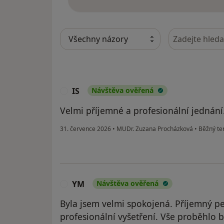
Hledejte v ná
IS
Návštěva ověřená
I
Velmi příjemné a profesionální jednání
31. července 2026
•
MUDr. Zuzana Procházková
•
Běžný te
YM
Návštěva ověřená
Y
Byla jsem velmi spokojená. Příjemný pe
profesionální vyšetření. Vše proběhlo 