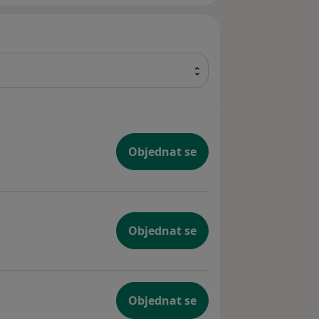
ín
Objednat se
Objednat se
Objednat se
ho aparátu