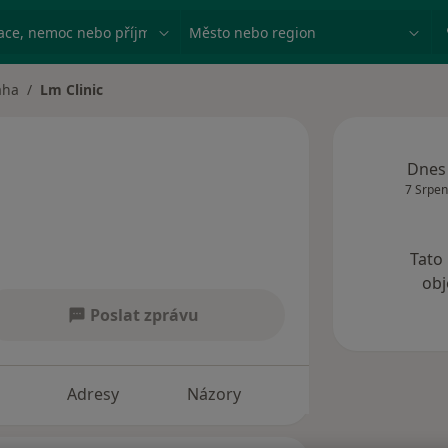
ace, nemoc nebo příjmení
Město nebo region
aha
Lm Clinic
města
Dnes
7 Srpen
Tato
obj
Poslat zprávu
Adresy
Názory