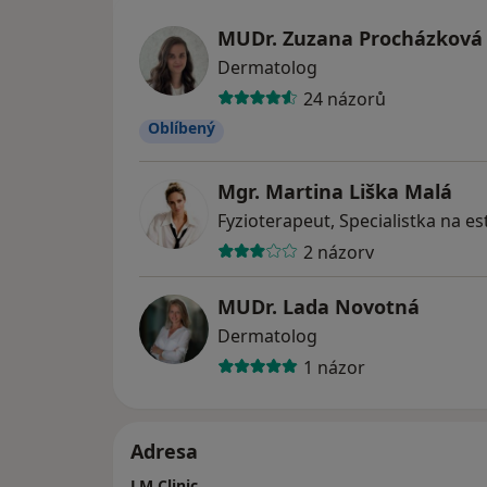
MUDr. Zuzana Procházková
Dermatolog
24 názorů
Oblíbený
Mgr. Martina Liška Malá
Fyzioterapeut, Specialistka na e
2 názory
MUDr. Lada Novotná
Dermatolog
1 názor
Adresa
LM Clinic