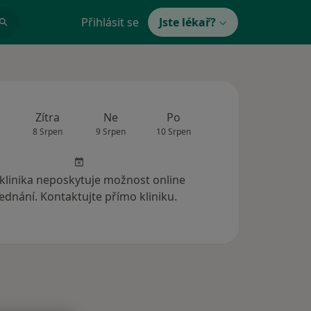
Přihlásit se
Jste lékař?
Zítra
Ne
Po
Út
St
8 Srpen
9 Srpen
10 Srpen
11 Srpen
12 Srp
 klinika neposkytuje možnost online
ednání. Kontaktujte přímo kliniku.