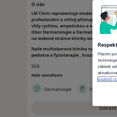
O nás
LM Clinic reprezentuje moderní pracovišt
profesionální a citlivý přístup ke klientov
vždy rychlou, empatickou a erudovanou 
Obor Dermatologie a Dermatovenerologie
na webové stránce kliniky www.lmclinic.c
Respekt
Naše multioborová klinika nabízí také pr
Přijetím p
pediatra a fyzioterapie , hrazené zdravo
technologi
O nás
Více
základě vaš
aktualizova
Naše specializace
souborů co
Dermatologie
Fyzioterapie
Zobrazit