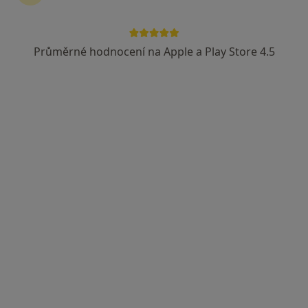
Průměrné hodnocení na Apple a Play Store 4.5
MUDr. Zuzana Procházková
·
Více
Dermatolog
24 názorů
Jihlavská 1558/21, Praha
•
Mapa
LM Clinic
Běžný termín
3 800 Kč
Tento specialista nenabízí online rezervaci termínu na této adrese.
Rezervovat termín