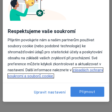
MUDr. Petr Jan Vašek
·
Více
Plastický chirurg
29 názorů
Respektujeme vaše soukromí
Jeseniova 30, Praha
•
Mapa
Přijetím povolujete nám a našim partnerům používat
FORMÉ clinic
soubory cookie (nebo podobné technologie) ke
Botox
od 1 600 kč
shromažďování údajů pro statistické účely a poskytování
obsahu na základě vašich zvyklostí při procházení. Své
Tento specialista nenabízí online rezervaci termínu na této adrese.
preference můžete kdykoli zkontrolovat a aktualizovat v
nastavení. Další informace naleznete v
zásadách ochrany
Rezervovat termín
soukromí a souborů cookie.
Přijmout
Upravit nastavení