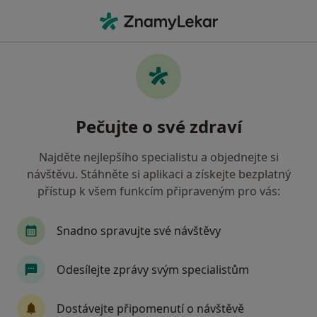
Hla
Stárnutí Kůže • Praha, hl město Praha
Filtry
• 1
Mapa
Stárnutí kůže Praha
Pečujte o své zdraví
Jak řadíme výsledky vyhledávání?
Najděte nejlepšího specialistu a objednejte si
návštěvu. Stáhněte si aplikaci a získejte bezplatný
Jakého specialistu hledáte?
přístup k všem funkcím připraveným pro vás:
Dermatolog
Plastický chirurg
Fyzioterap
Snadno spravujte své návštěvy
Odesílejte zprávy svým specialistům
Dostávejte připomenutí o návštěvě