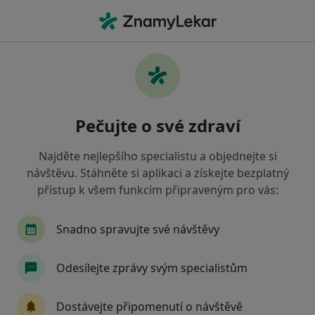
Hla
Ušní Choroby • Praha, hl město Praha
Filtry
• 1
Mapa
Ušní choroby Praha
Pečujte o své zdraví
Jak řadíme výsledky vyhledávání?
Najděte nejlepšího specialistu a objednejte si
návštěvu. Stáhněte si aplikaci a získejte bezplatný
Jakého specialistu hledáte?
přístup k všem funkcím připraveným pro vás:
Otorinolaryngolog
Plastický chirurg
Snadno spravujte své návštěvy
Odesílejte zprávy svým specialistům
Dostávejte připomenutí o návštěvě