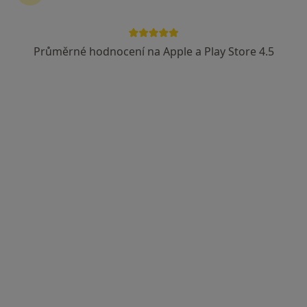
Průměrné hodnocení na Apple a Play Store 4.5
MUDr. Michaela Fialová
·
Více
Otorinolaryngolog
3 názory
Kartouzská 204/6, Praha
•
Mapa
FortMedica ORL
Diagnostické testy
Hrazeno pojišťovnou
Tento specialista nenabízí online rezervaci termínu na této adrese.
Rezervovat termín