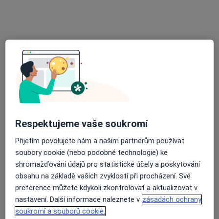
MUDr. Petra Kameníková
·
Více
Otorinolaryngolog
14 názorů
Adresa 1
Adresa 2
Adresa 3
Soukalova 3/3355, Praha
•
Mapa
Respektujeme vaše soukromí
FortMedica ORL
Tento specialista nenabízí online rezervaci termínu na této adrese.
Přijetím povolujete nám a našim partnerům používat
soubory cookie (nebo podobné technologie) ke
Rezervovat termín
shromažďování údajů pro statistické účely a poskytování
obsahu na základě vašich zvyklostí při procházení. Své
preference můžete kdykoli zkontrolovat a aktualizovat v
nastavení. Další informace naleznete v
zásadách ochrany
soukromí a souborů cookie.