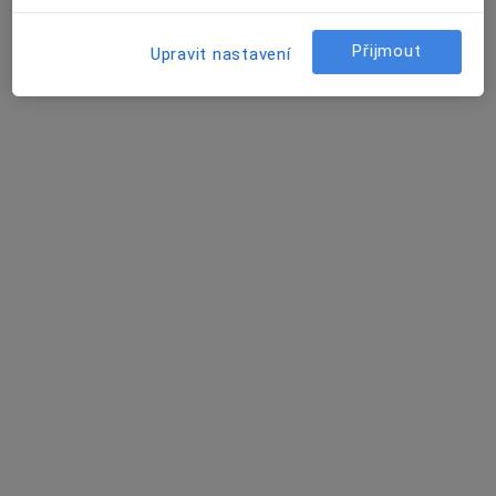
Přijmout
Upravit nastavení
Prim. MUDr. Tomáš Fořt
·
Více
Otorinolaryngolog, Plastický chirurg
21 názorů
Soukalova 3/3355, Praha
•
Mapa
FortMedica ORL
Konzultace
Cena nebyla přidána
Tento specialista nenabízí online rezervaci termínu na této adrese.
Rezervovat termín