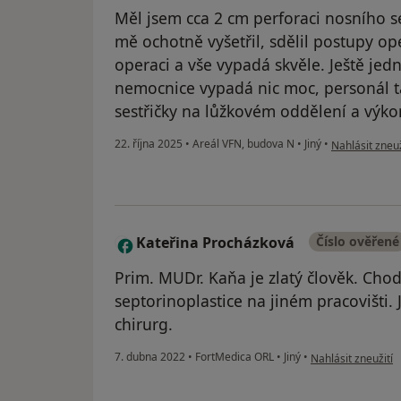
Měl jsem cca 2 cm perforaci nosního s
mě ochotně vyšetřil, sdělil postupy o
operaci a vše vypadá skvěle. Ještě jedn
nemocnice vypadá nic moc, personál tam
sestřičky na lůžkovém oddělení a výko
podle názoru 
22. října 2025
•
Areál VFN, budova N
•
Jiný
•
Nahlásit zneuž
Kateřina Procházková
Číslo ověřené
K
Prim. MUDr. Kaňa je zlatý člověk. Cho
septorinoplastice na jiném pracovišti. 
chirurg.
podle názoru uživ
7. dubna 2022
•
FortMedica ORL
•
Jiný
•
Nahlásit zneužití