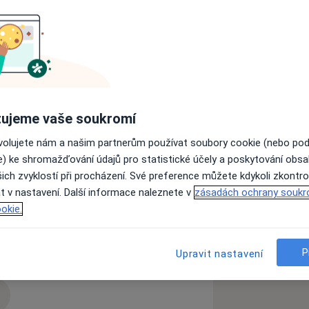
cké operace nosu (septoplastika,
klinice FortMedica
ujeme vaše soukromí
 fakultní nemocnice v Praze
ovolujete nám a našim partnerům používat soubory cookie (nebo po
e) ke shromažďování údajů pro statistické účely a poskytování obs
á Bystrica 1x ročně 1998-2002
ich zvyklostí při procházení. Své preference můžete kdykoli zkontro
3
t v nastavení. Další informace naleznete v
zásadách ochrany soukr
l and Skull Base Endoscopic
okie.
 Plastics, Milano, Italy 2005,
nosu
Nosní polypy
Bolení v krku
P
Upravit nastavení
plasty Techniques, Academic Medical,
rsity of Amsterdam, 2008
ndoscopic sinus Surgery, Graz, Austria,
zkušenostech