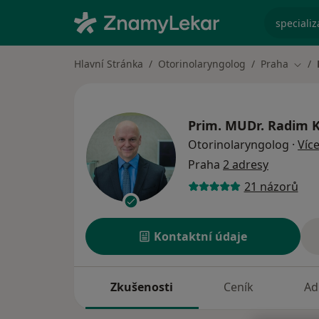
specializ
Hlavní Stránka
Otorinolaryngolog
Praha
Změn
Prim. MUDr.
Radim 
Otorinolaryngolog
·
Víc
Praha
2 adresy
21 názorů
Kontaktní údaje
Zkušenosti
Ceník
Ad