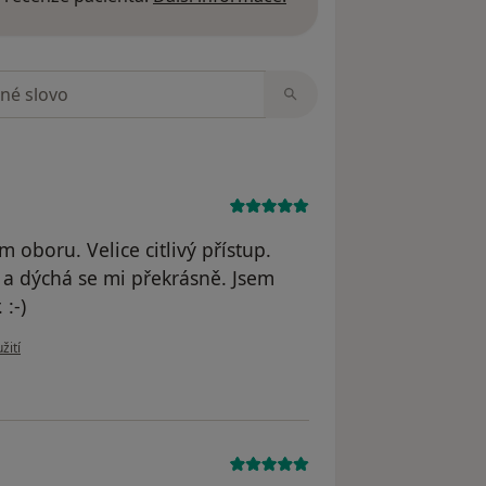
zorech
 oboru. Velice citlivý přístup.
 a dýchá se mi překrásně. Jsem
:-)
 uživatele MK
žití