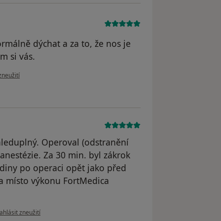
ormálně dýchat a za to, že nos je
m si vás.
oru uživatele Lucie Krasnay
zneužití
hleduplný. Operoval (odstranění
anestézie. Za 30 min. byl zákrok
odiny po operaci opět jako před
a místo výkonu FortMedica
odle názoru uživatele Váš účet byl odstraněn
ahlásit zneužití