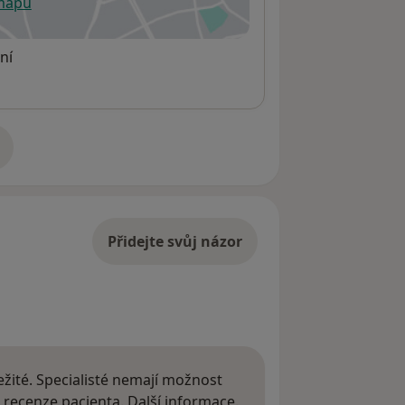
 mapu
h-Schiller-University Jena, 2013
 otevře v nové záložce
z při operacích nosu, Fondation Saint
ní
ěmecko, 2015, 2018
m Regensburg, 2016
rurgie Universitätsklinikum Erlangen,
adrese
udium biomedicíny (Ph.D.)
Přidejte svůj názor
rurgie hlavy a krku ČLS JEP
žité. Specialisté nemají možnost
Další informace o názor
 recenze pacienta.
Další informace.