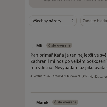
Hledejte v ná
MK
Číslo ověřené
M
Pan primář Káňa je ten nejlepší ve svém
Zachránil mi nos po velkém poškození
mu vděčna. Nevypadám už jako avatar. 
podle názoru
4. května 2026
•
Areál VFN, budova N
•
Jiný
•
Nahlásit zneu
Marek
Číslo ověřené
M