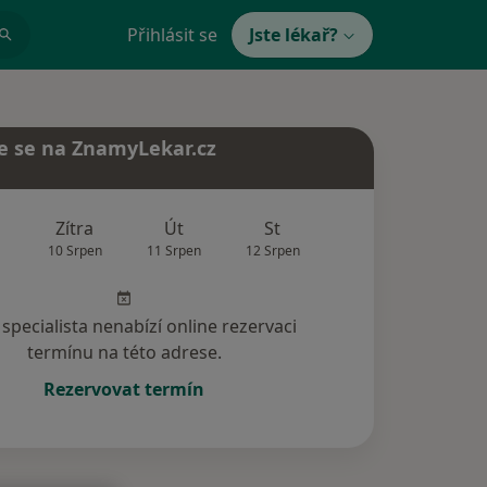
Přihlásit se
Jste lékař?
e se na ZnamyLekar.cz
Zítra
Út
St
Čt
Pá
10 Srpen
11 Srpen
12 Srpen
13 Srpen
14 Srp
specialista nenabízí online rezervaci
termínu na této adrese.
Rezervovat termín