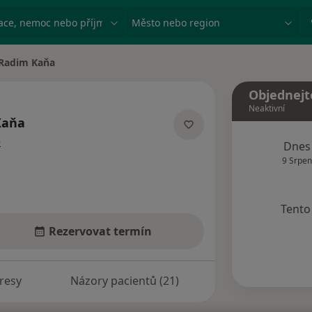
ace, nemoc nebo příjmení
Město nebo region
Radim Kaňa
a města
Objednejt
Neaktivní
Kaňa
o specializacích
e
Dnes
9 Srpen
Tento 
Rezervovat termín
resy
Názory pacientů (21)