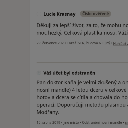
Lucie Krasnay
Číslo ověřené
L
Děkuji za lepší život, za to, že mohu n
moc hezký. Celková plastika nosu. Váží
podle náz
29. července 2020
•
Areál VFN, budova N
•
Jiný
•
Nahlásit 
Váš účet byl odstraněn
Pan doktor Kaňa je velmi zkušený a o
nosní mandle) 4 letou dceru v celkové 
hotov a dcera se cítila a chovala do h
operací. Doporučuji metodu plasmou 
Modřany.
p
15. srpna 2019
•
jiné místo
•
Odstranění nosní mandle
•
N