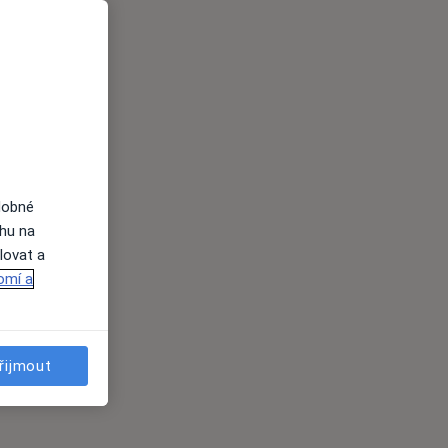
dobné
ahu na
lovat a
omí a
řijmout