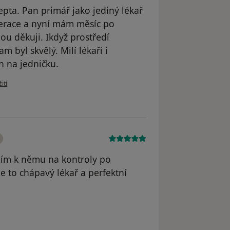
epta. Pan primář jako jediný lékař
perace a nyní mám měsíc po
ou děkuji. Ikdyž prostředí
 byl skvělý. Milí lékaři i
n na jedničku.
uživatele Marek
ití
dím k němu na kontroly po
Je to chápavý lékař a perfektní
atele Kateřina Procházková