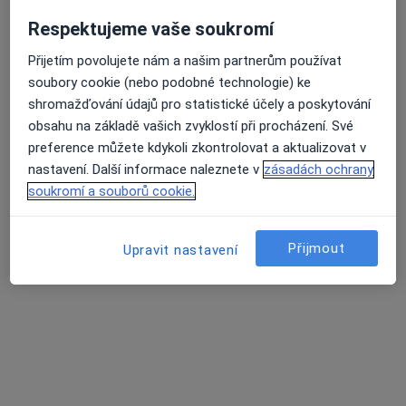
Respektujeme vaše soukromí
MUDr. Michal Mrázek
Otorinolaryngolog
Přijetím povolujete nám a našim partnerům používat
13 názorů
soubory cookie (nebo podobné technologie) ke
shromažďování údajů pro statistické účely a poskytování
Sklárny Kavalier, Sázava
•
Mapa
obsahu na základě vašich zvyklostí při procházení. Své
Ušní, nosní, krční, audiologie
preference můžete kdykoli zkontrolovat a aktualizovat v
Tento specialista nenabízí online rezervaci termínu na této adrese.
nastavení. Další informace naleznete v
zásadách ochrany
soukromí a souborů cookie.
Rezervovat termín
Přijmout
Upravit nastavení