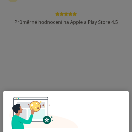
Průměrné hodnocení na Apple a Play Store 4.5
MUDr. Josef Štěpánek
Otorinolaryngolog
24 názorů
Malé náměstí 1700, Benešov
•
Mapa
ORL ambulance
Tento specialista nenabízí online rezervaci termínu na této adrese.
Rezervovat termín