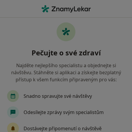
Hla
Otorinolaryngolog • Benešov, středočeský
Filtry
Mapa
Otorinolaryngolog Benešov
Pečujte o své zdraví
Jak řadíme výsledky vyhledávání?
Najděte nejlepšího specialistu a objednejte si
návštěvu. Stáhněte si aplikaci a získejte bezplatný
Jakou pojišťovnu máte?
přístup k všem funkcím připraveným pro vás:
Zdravotní pojišťovna ministerstva vnitra ČR
V
Snadno spravujte své návštěvy
Odesílejte zprávy svým specialistům
Dostávejte připomenutí o návštěvě