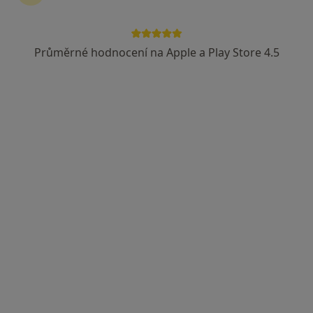
Prim. MUDr. Tomáš Fořt
·
Více
Otorinolaryngolog, Plastický chirurg
Průměrné hodnocení na Apple a Play Store 4.5
21 názorů
Soukalova 3/3355, Praha
•
Mapa
FortMedica ORL
Tento specialista nenabízí online rezervaci termínu na této adrese.
Rezervovat termín
MUDr. Petra Kameníková