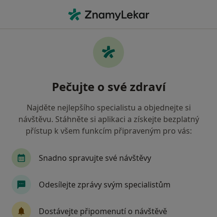
Hla
Otorinolaryngolog • Dobřichovice, středočeský
Filtry
Mapa
Otorinolaryngolog Dobřichovice
Pečujte o své zdraví
Jak řadíme výsledky vyhledávání?
Najděte nejlepšího specialistu a objednejte si
návštěvu. Stáhněte si aplikaci a získejte bezplatný
Jakou pojišťovnu máte?
přístup k všem funkcím připraveným pro vás:
Snadno spravujte své návštěvy
Odesílejte zprávy svým specialistům
Dostávejte připomenutí o návštěvě