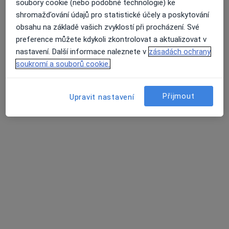
soubory cookie (nebo podobné technologie) ke
shromažďování údajů pro statistické účely a poskytování
obsahu na základě vašich zvyklostí při procházení. Své
preference můžete kdykoli zkontrolovat a aktualizovat v
MUDr. Barbora Lischkeová
nastavení. Další informace naleznete v
zásadách ochrany
·
Více
Otorinolaryngolog
soukromí a souborů cookie.
521 názorů
Revoluční 765/19, Praha
•
Mapa
Přijmout
Upravit nastavení
Poliklinika Revoluční, s.r.o.
Tento specialista nenabízí online rezervaci termínu na této adrese.
Rezervovat termín
Další specialisté ve vaší oblasti
Právě teď nemají žádná volná místa. Zkontrolujte,
zda se později neotevřou nová místa.