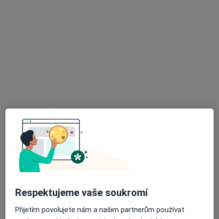
1 názor
Soukalova 3/3355, Praha
•
Mapa
FortMedica ORL
Diagnostické vyšetření
od 1 kč
Tento specialista nenabízí online rezervaci termínu na této adrese.
Rezervovat termín
K dispozici jsou specialisté
Tito specialisté se nacházejí mimo Dobřichovice,
středočeský, v oblastech blízkých vašemu
vyhledávání.
Respektujeme vaše soukromí
Přijetím povolujete nám a našim partnerům používat