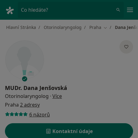
Hla
Co hledáte?
Hlavní Stránka
Otorinolaryngolog
Praha
Dana Jenš
Změna města
MUDr.
Dana Jenšovská
o specializacích
Otorinolaryngolog
·
Více
Praha
2 adresy
6 názorů
Kontaktní údaje