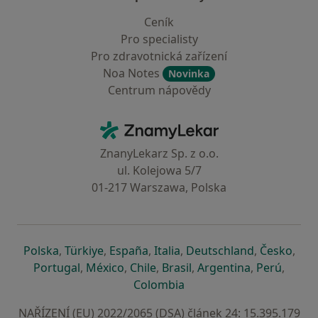
Ceník
Pro specialisty
Pro zdravotnická zařízení
Noa Notes
Novinka
Centrum nápovědy
Kontakt
ZnamyLekar - Hlavní stránka
ZnanyLekarz Sp. z o.o.
ul. Kolejowa 5/7
01-217 Warszawa, Polska
se otevře v nové záložce
se otevře v nové záložce
se otevře v nové záložce
se otevře v nové záložce
se otevře v 
se o
Polska
,
Türkiye
,
España
,
Italia
,
Deutschland
,
Česko
,
se otevře v nové záložce
se otevře v nové záložce
se otevře v nové záložce
se otevře v nové záložc
se otevře v 
se ote
Portugal
,
México
,
Chile
,
Brasil
,
Argentina
,
Perú
,
se otevře v nové záložce
Colombia
NAŘÍZENÍ (EU) 2022/2065 (DSA) článek 24: 15.395.179