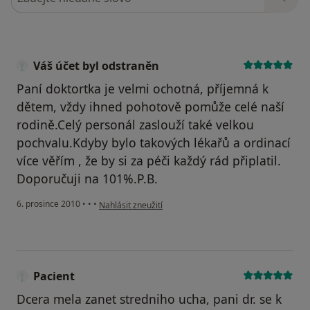
Váš účet byl odstraněn
Paní doktortka je velmi ochotná, příjemná k
dětem, vždy ihned pohotově pomůže celé naší
rodině.Celý personál zaslouží také velkou
pochvalu.Kdyby bylo takových lékařů a ordinací
více věřím , že by si za péči každý rád připlatil.
Doporučuji na 101%.P.B.
podle názoru uživatele Váš účet byl odstraněn
6. prosince 2010
•
•
•
Nahlásit zneužití
Pacient
Dcera mela zanet stredniho ucha, pani dr. se k