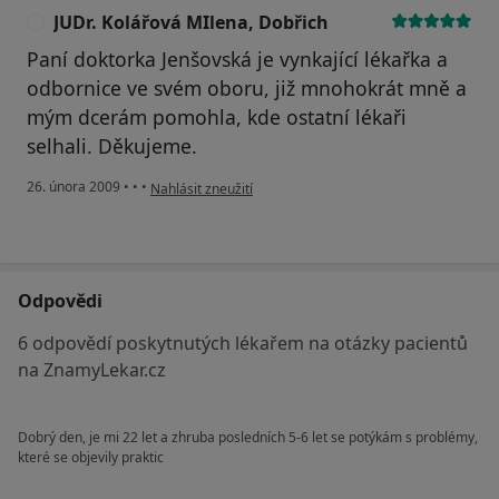
JUDr. Kolářová MIlena, Dobřich
J
Paní doktorka Jenšovská je vynkající lékařka a
odbornice ve svém oboru, již mnohokrát mně a
mým dcerám pomohla, kde ostatní lékaři
selhali. Děkujeme.
podle názoru uživatele JUDr. Kolářová MIlena, Dobřich
26. února 2009
•
•
•
Nahlásit zneužití
Odpovědi
6 odpovědí poskytnutých lékařem na otázky pacientů
na ZnamyLekar.cz
Dobrý den, je mi 22 let a zhruba posledních 5-6 let se potýkám s problémy,
které se objevily praktic