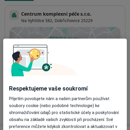
Centrum komplexní péče s.r.o.
Na Vyhlídce 582,
Dobřichovice
25229
Přiblížit mapu
se otevře v nové záložce
Dostupnost
Na této adrese online kalendář není aktivní
Co mám v takové situaci udělat?
Způsoby platby (soukromé návštěvy)
Respektujeme vaše soukromí
Na teto adrese lékař přijímá pacienty na pojišťovnu
Detaily
Přijetím povolujete nám a našim partnerům používat
soubory cookie (nebo podobné technologie) ke
Více
shromažďování údajů pro statistické účely a poskytování
o adrese
obsahu na základě vašich zvyklostí při procházení. Své
preference můžete kdykoli zkontrolovat a aktualizovat v