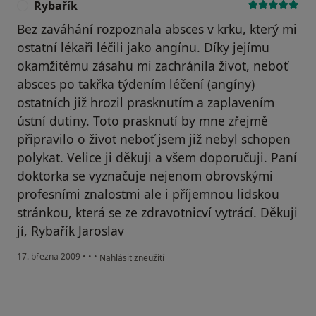
Rybařík
R
Bez zaváhání rozpoznala absces v krku, který mi
ostatní lékaři léčili jako angínu. Díky jejímu
okamžitému zásahu mi zachránila život, neboť
absces po takřka týdením léčení (angíny)
ostatních již hrozil prasknutím a zaplavením
ústní dutiny. Toto prasknutí by mne zřejmě
připravilo o život neboť jsem již nebyl schopen
polykat. Velice ji děkuji a všem doporučuji. Paní
doktorka se vyznačuje nejenom obrovskými
profesními znalostmi ale i příjemnou lidskou
stránkou, která se ze zdravotnicví vytrácí. Děkuji
jí, Rybařík Jaroslav
podle názoru uživatele Rybařík
17. března 2009
•
•
•
Nahlásit zneužití