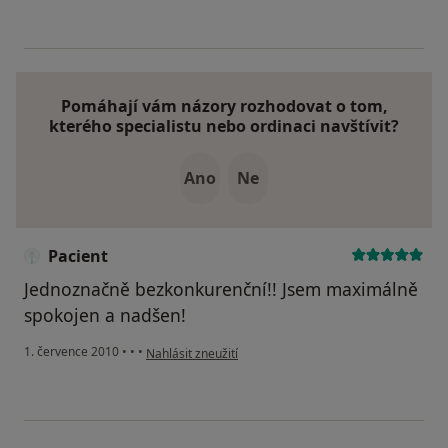
Pomáhají vám názory rozhodovat o tom,
kterého specialistu nebo ordinaci navštívit?
Ano
Ne
Pacient
Jednoznačně bezkonkurenční!! Jsem maximálně
spokojen a nadšen!
podle názoru uživatele Pacient
1. července 2010
•
•
•
Nahlásit zneužití