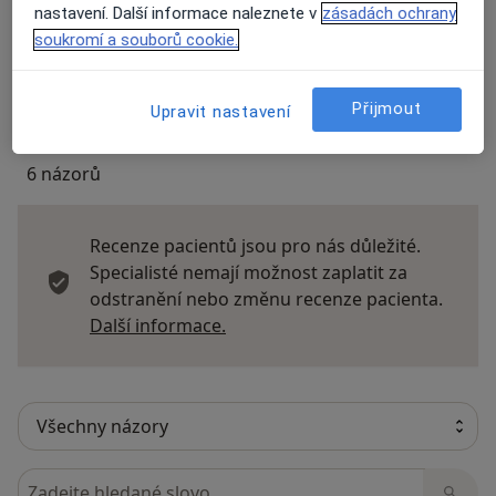
nastavení. Další informace naleznete v
zásadách ochrany
Názory
soukromí a souborů cookie.
Přidejte svůj názor
Přijmout
Upravit nastavení
6 názorů
Recenze pacientů jsou pro nás důležité.
Specialisté nemají možnost zaplatit za
odstranění nebo změnu recenze pacienta.
Další informace o názorech
Další informace.
Hledejte v názorech