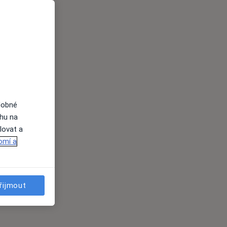
dobné
ahu na
lovat a
omí a
řijmout