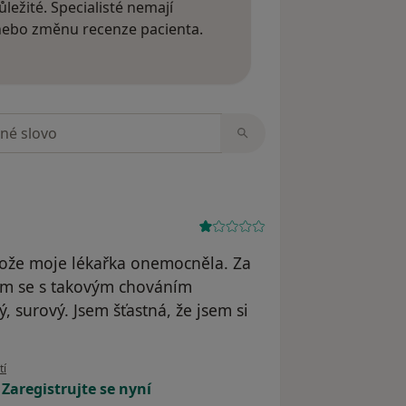
ležité. Specialisté nemají
 nebo změnu recenze pacienta.
 o názorech
zorech
tože moje lékařka onemocněla. Za
sem se s takovým chováním
, surový. Jsem šťastná, že jsem si
živatele Zdenka
tí
!
Zaregistrujte se nyní