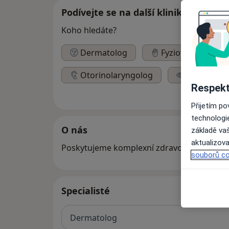
Podívejte se na další kliniky
Koho hledáte?
Dermatolog
Fyzioterapeut
Otorinolaryngolog
Oční lékař
Respekt
Přijetím p
technologi
O nás
základě vaš
aktualizova
Poskytujeme komplexní zdravotnické péče.
souborů co
Specialisté
Dermatolog