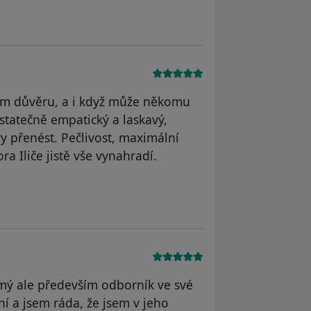
ám důvěru, a i když může někomu
tatečně empatický a laskavý,
rvy přenést. Pečlivost, maximální
 Iliče jistě vše vynahradí.
tele Karolína
ímý ale především odborník ve své
ní a jsem ráda, že jsem v jeho