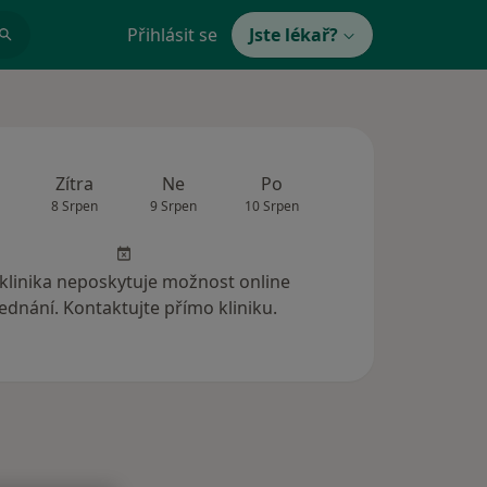
Přihlásit se
Jste lékař?
Zítra
Ne
Po
Út
St
8 Srpen
9 Srpen
10 Srpen
11 Srpen
12 Srp
 klinika neposkytuje možnost online
ednání. Kontaktujte přímo kliniku.