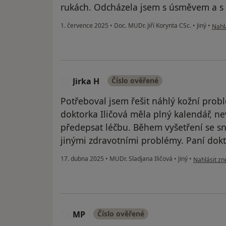
rukách. Odcházela jsem s úsměvem a s p
podle
1. července 2025
•
Doc. MUDr. Jiří Korynta CSc.
•
Jiný
•
Nahlá
Jirka H
Číslo ověřené
J
Potřeboval jsem řešit náhlý kožní probl
doktorka Iličová měla plný kalendář, n
předepsat léčbu. Během vyšetření se snaž
jinými zdravotními problémy. Paní dokt
podle názoru
17. dubna 2025
•
MUDr. Sladjana Iličová
•
Jiný
•
Nahlásit zne
MP
Číslo ověřené
M