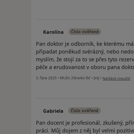
Karolína
Číslo ověřené
K
Pan doktor je odborník, ke kterému m
připadat poněkud svérázný, nebo nedos
myslím, že stojí za to se přes tyto reze
péče a erudovanost v oboru pana doktora
podle názoru uživa
3. října 2025
•
MUDr. Zdravko Ilič
•
Jiný
•
Nahlásit zneužití
Gabriela
Číslo ověřené
G
Pan docent je profesionál, zkušený, př
práci. Můj dojem z něj byl velmi pozitiv