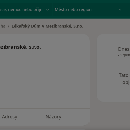
ace, nemoc nebo příjmení
Město nebo region
aha
Lékařský Dům V Mezibranské, S.r.o.
města
ibranské, s.r.o.
Dnes
7 Srpen
Tato
obj
Adresy
Názory