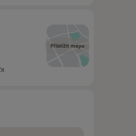
Přiblížit mapu
ČR