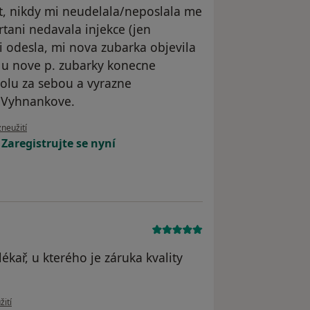
et, nikdy mi neudelala/neposlala me
tani nedavala injekce (jen
i odesla, mi nova zubarka objevila
m u nove p. zubarky konecne
tolu za sebou a vyrazne
 Vyhnankove.
oru uživatele MP
zneužití
!
Zaregistrujte se nyní
ékař, u kterého je záruka kvality
 uživatele MM
žití