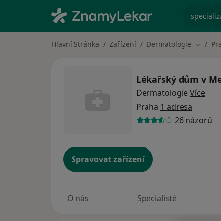
specializ
Hlavní Stránka
Zařízení
Dermatologie
Pr
Změna 
Lékařský dům v Mez
Dermatologie
Více
Praha
1 adresa
26 názorů
Spravovat zařízení
O nás
Specialisté