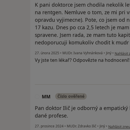
K pani doktorce jsem chodila nekolik l
na rentgen. Nemluve o tom, ze mi pri vr
opravdu vyjimecne). Pote, co jsem od n
17 kazu. Dnes po cca 2,5 letech je ma
spravene. Jsem rada, ze mam tuto kapi
nedoporucuji komukoliv chodit k mudr
podle náz
27. února 2025
•
MUDr. Ivana Vyhnánková
•
Jiný
•
Nahlásit 
Vy jste ten lékař? Odpovězte na hodnocení
MM
Číslo ověřené
M
Pan doktor Ilič je odborný a empatický l
dané profese.
podle názoru
27. prosince 2024
•
MUDr. Zdravko Ilič
•
Jiný
•
Nahlásit zneu