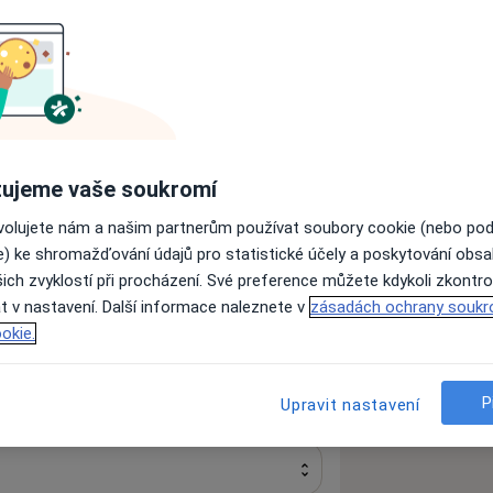
Gynekolog
Zubař
Dietolog
ujeme vaše soukromí
Hledejte jinou specializaci
ovolujete nám a našim partnerům používat soubory cookie (nebo po
e) ke shromažďování údajů pro statistické účely a poskytování obs
ich zvyklostí při procházení. Své preference můžete kdykoli zkontro
t v nastavení. Další informace naleznete v
zásadách ochrany soukr
okie.
P
Upravit nastavení
Ověřte svou pojišťovnu