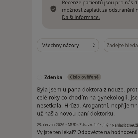
Recenze pacientů jsou pro nás dů
možnost zaplatit za odstranění
Další informace
Další informace.
Hledejte v ná
Zdenka
Číslo ověřené
Z
Byla jsem u pana doktora z nouze, pro
celé roky co chodím na gynekologii, j
nesetkala. Hrůza. Arogantní, nepříjemný
už našla novou paní doktorku.
podle názoru u
29. června 2026
•
MUDr. Zdravko Ilič
•
Jiný
•
Nahlásit zneuži
Vy jste ten lékař? Odpovězte na hodnocení