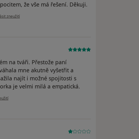
ocitem, že vše má řešení. Děkuji.
 názoru uživatele Gabriela
sit zneužití
ém na tváři. Přestože paní
eváhala mne akutně vyšetřit a
ila najít i možné spojitosti s
orka je velmi milá a empatická.
 uživatele Jirka H
užití