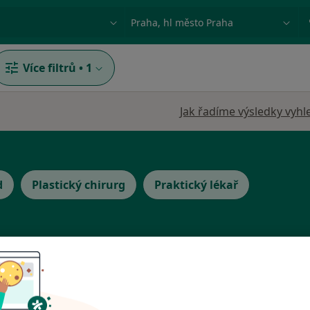
ace, nemoc nebo příjmení
Město nebo region
Více filtrů
•
1
Jak řadíme výsledky vyhl
d
Plastický chirurg
Praktický lékař
Dnes
Zítra
So
Ne
6 Srpen
7 Srpen
8 Srpen
9 Srpen