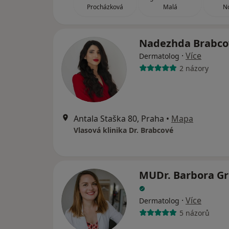
Procházková
Malá
N
Nadezhda Brabc
·
Více
Dermatolog
2 názory
Antala Staška 80, Praha
•
Mapa
Vlasová klinika Dr. Brabcové
MUDr. Barbora Gr
·
Více
Dermatolog
5 názorů