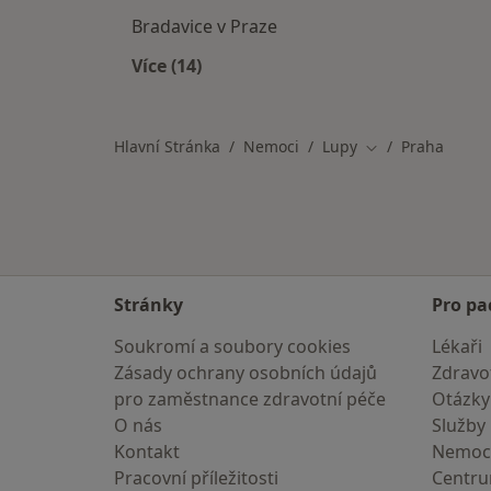
Bradavice v Praze
Více (14)
Více v kategorii: Nemoci v Praze
Hlavní Stránka
Nemoci
Lupy
Praha
Změna města
Stránky
Pro pa
Soukromí a soubory cookies
Lékaři
Zásady ochrany osobních údajů
Zdravot
pro zaměstnance zdravotní péče
Otázky
O nás
Služby
Kontakt
Nemoc
Pracovní příležitosti
Centr