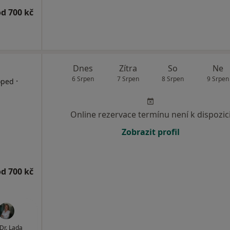
od 700 kč
Dnes
Zítra
So
Ne
6 Srpen
7 Srpen
8 Srpen
9 Srpen
·
oped
Online rezervace termínu není k dispozic
Zobrazit profil
od 700 kč
r. Lada