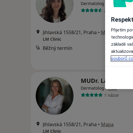
·
Více
Dermatolog
24 názorů
Respekt
Přijetím p
Jihlavská 1558/21, Praha
•
Mapa
technologi
LM Clinic
základě vaš
Běžný termín
aktualizova
souborů co
MUDr. Lada Novo
·
Více
Dermatolog
1 názor
Jihlavská 1558/21, Praha
•
Mapa
LM Clinic