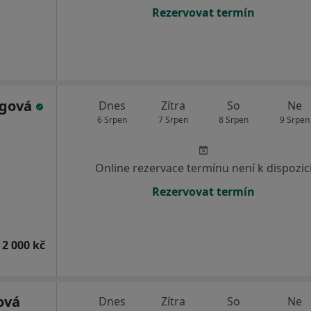
Rezervovat termín
igová
Dnes
Zítra
So
Ne
6 Srpen
7 Srpen
8 Srpen
9 Srpen
Online rezervace termínu není k dispozic
Rezervovat termín
 2 000 kč
ová
Dnes
Zítra
So
Ne