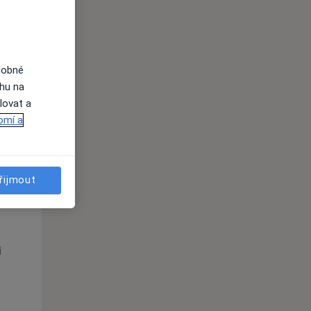
i
dobné
ahu na
lovat a
omí a
řijmout
Po
Út
St
10 Srpen
11 Srpen
12 Srpen
i