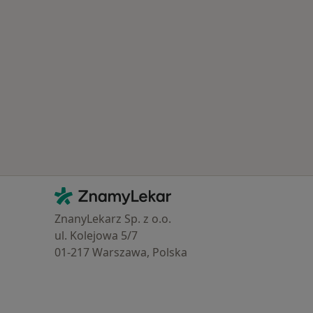
Kontakt
ZnamyLekar - Hlavní stránka
ZnanyLekarz Sp. z o.o.
ul. Kolejowa 5/7
01-217 Warszawa, Polska