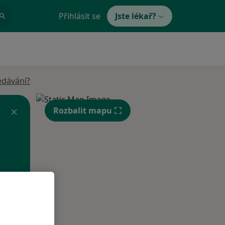
Přihlásit se
Jste lékař?
edávání?
Rozbalit mapu
Po
Út
St
10 Srpen
11 Srpen
12 Srpen