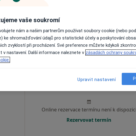
Online rezervace termínu není k dispozic
ujeme vaše soukromí
Rezervovat termín
ovolujete nám a našim partnerům používat soubory cookie (nebo po
e) ke shromažďování údajů pro statistické účely a poskytování obs
ich zvyklostí při procházení. Své preference můžete kdykoli zkontro
3 800 Kč
t v nastavení. Další informace naleznete v
zásadách ochrany soukr
okie.
P
Upravit nastavení
tná
Dnes
Zítra
So
Ne
6 Srpen
7 Srpen
8 Srpen
9 Srpen
Online rezervace termínu není k dispozic
Rezervovat termín