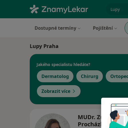
specializ
Dostupné termíny
Pojištění
Lupy Praha
Jakého specialistu hledáte?
Dermatolog
Chirurg
Ortope
Zobrazit více
MUDr. Zuzana
Procházková