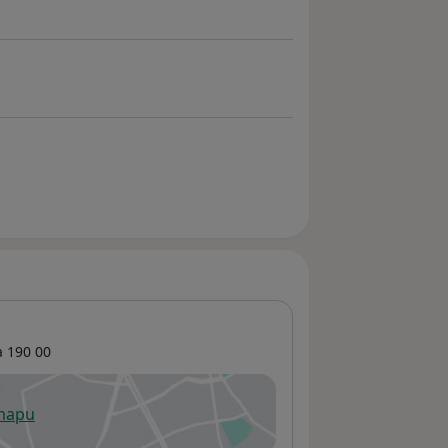
a
190 00
 mapu
 otevře v nové záložce