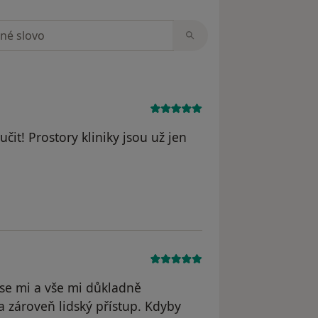
zorech
it! Prostory kliniky jsou už jen
le Petra Š.
 se mi a vše mi důkladně
 a zároveň lidský přístup. Kdyby