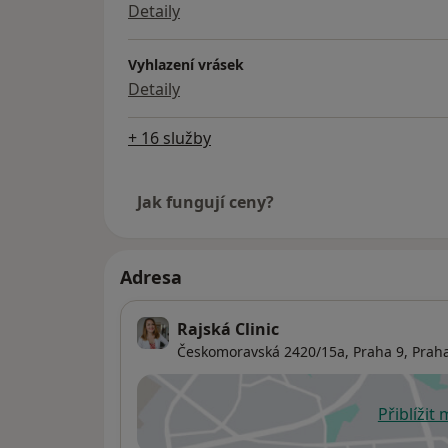
Detaily
Vyhlazení vrásek
Detaily
+ 16 služby
Jak fungují ceny?
Adresa
Rajská Clinic
Českomoravská 2420/15a,
Praha 9
,
Prah
Přiblížit
se