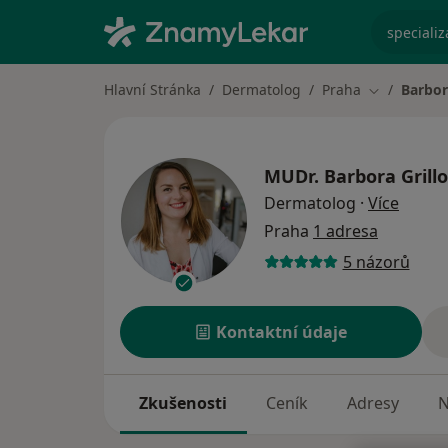
specializ
Hlavní Stránka
Dermatolog
Praha
Barbor
Změna měs
MUDr.
Barbora Grill
o spec
Dermatolog
·
Více
Praha
1 adresa
5 názorů
Kontaktní údaje
Zkušenosti
Ceník
Adresy
N