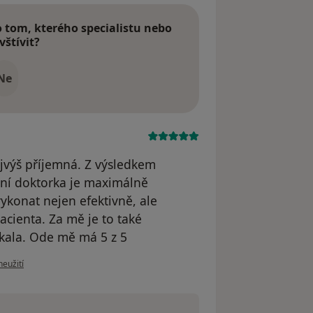
tom, kterého specialistu nebo
vštívit?
Ne
jvýš příjemná. Z výsledkem
ní doktorka je maximálně
ykonat nejen efektivně, ale
cienta. Za mě je to také
tkala. Ode mě má 5 z 5
oru uživatele Jana Tománková
neužití