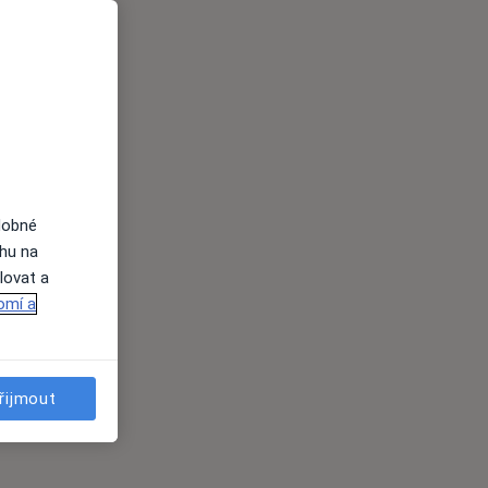
dobné
ahu na
lovat a
omí a
řijmout