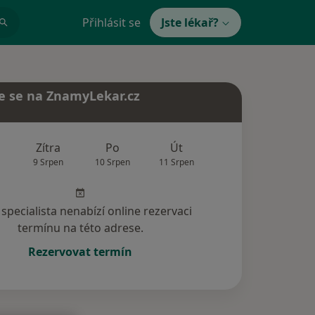
Přihlásit se
Jste lékař?
e se na ZnamyLekar.cz
Zítra
Po
Út
St
Čt
9 Srpen
10 Srpen
11 Srpen
12 Srpen
13 Srp
specialista nenabízí online rezervaci
termínu na této adrese.
Rezervovat termín