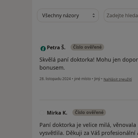
Hledejte v ná
Petra Š.
Číslo ověřené
P
Skvělá paní doktorka! Mohu jen doporuč
bonusem.
podle názoru uživate
28. listopadu 2024
•
jiné místo
•
Jiný
•
Nahlásit zneužití
Mirka K.
Číslo ověřené
M
Paní doktorka je velice milá, věnovala
vysvětlila. Děkuji za Váš profesionální