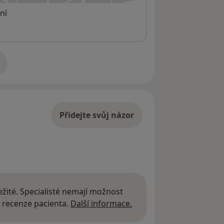
ní
adrese
Přidejte svůj názor
žité. Specialisté nemají možnost
Další informace o názor
 recenze pacienta.
Další informace.