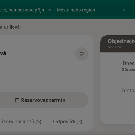
ace, nemoc nebo příjmení
Město nebo region
a Grillová
ta
Objednejt
Neaktivní
ová
ializacích
Dnes
8 Srpen
Tento 
Rezervovat termín
ázory pacientů (5)
Odpovědi (3)