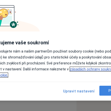
ředevším jsem měla vždy chuť a nadšení
rofesně věnovat tomu, co mě baví a
o komunikace s pacientem. Snažím se
být pro Vás oporou.
ou pro mou práci zásadní. Každá
ujeme vaše soukromí
m a za svou úlohu považuji nejen
nou léčbu, ale také citlivě a
ovolujete nám a našim partnerům používat soubory cookie (nebo po
ávání.
e) ke shromažďování údajů pro statistické účely a poskytování obs
a pokud vyřešíme obtíže fyzického
ich zvyklostí při procházení. Své preference můžete kdykoli zkontro
raví a naopak. Často stačí malá změna
t v nastavení. Další informace naleznete v
zásadách ochrany soukr
etření, která může vést k velké úlevě a
okie.
Pohlavní choroby
Lupénka
růvodcem.
iseases
P
Upravit nastavení