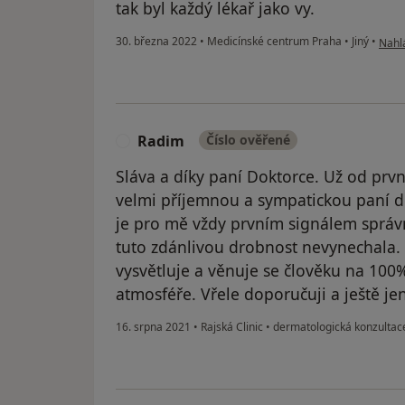
tak byl každý lékař jako vy.
podle
30. března 2022
•
Medicínské centrum Praha
•
Jiný
•
Nahlá
Radim
Číslo ověřené
R
Sláva a díky paní Doktorce. Už od první
velmi příjemnou a sympatickou paní d
je pro mě vždy prvním signálem správ
tuto zdánlivou drobnost nevynechala
vysvětluje a věnuje se člověku na 100%
atmosféře. Vřele doporučuji a ještě je
16. srpna 2021
•
Rajská Clinic
•
dermatologická konzultac