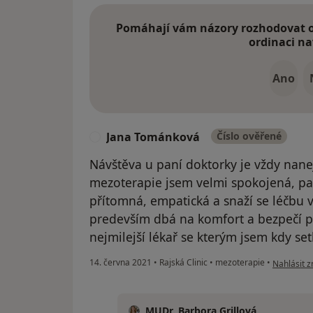
Pomáhají vám názory rozhodovat o 
ordinaci na
Ano
Jana Tománková
Číslo ověřené
J
Návštěva u paní doktorky je vždy nane
mezoterapie jsem velmi spokojená, pa
přítomná, empatická a snaží se léčbu v
predevším dbá na komfort a bezpečí pa
nejmilejší lékař se kterým jsem kdy se
podle náz
14. června 2021
•
Rajská Clinic
•
mezoterapie
•
Nahlásit z
MUDr. Barbora Grillová