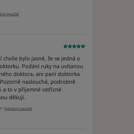
 názoru uživatele Mirka K.
sit zneužití
 chvíle bylo jasné, že se jedná o
oktorku. Podání ruky na uvítanou
ného doktora, ani paní doktorka
. Pozorně naslouchá, podrobně
 a to v příjemné vstřícné
nou děkuji.
podle názoru uživatele Radim
e
•
Nahlásit zneužití