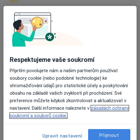
zahájení nebo pokračování léčby. Pokud to
potřebujete, můžete si také objednat návštěvu v
ordinaci.
Průměrné hodnocení na Apple a Play Store 4.5
Zobrazit profily specialistů
Jak to funguje?
Respektujeme vaše soukromí
Přijetím povolujete nám a našim partnerům používat
Odborníci
soubory cookie (nebo podobné technologie) ke
shromažďování údajů pro statistické účely a poskytování
obsahu na základě vašich zvyklostí při procházení. Své
preference můžete kdykoli zkontrolovat a aktualizovat v
Kateřina Hladíková
nastavení. Další informace naleznete v
zásadách ochrany
Dermatolog
soukromí a souborů cookie.
Klatovy
Přijmout
Upravit nastavení