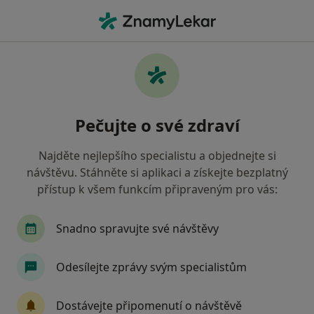
Hla
Co hledáte?
Hlavní Stránka
Nemoci
Fotodermatóza
Fotodermatóza - informace,
Pečujte o své zdraví
specialisté, otázky a odpovědi
Najděte nejlepšího specialistu a objednejte si
návštěvu. Stáhněte si aplikaci a získejte bezplatný
přístup k všem funkcím připraveným pro vás:
Informace
Snadno spravujte své návštěvy
Odesílejte zprávy svým specialistům
Dbejte o své zdraví
Zůstaňte doma a vyberte online konzultaci pro
Dostávejte připomenutí o návštěvě