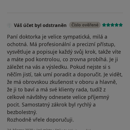
Váš účet byl odstraněn
Číslo ověřené
Paní doktorka je velice sympatická, milá a
ochotná. Má profesionální a precizní přístup,
vysvětluje a popisuje každý svůj krok, takže víte
a máte pod kontrolou, co zrovna probíhá. Je ji
záležet na vás a výsledku. Pokud nejste si s
něčím jistí, tak umí poradit a doporučit. Je vidět,
že má obrovskou zkušenost v oboru a hlavně,
že ji to baví a má své klienty rada, tudíž z
celkové návštěvy odnesete velice příjemný
pocit. Samostatný zákrok byl rychlý a
bezbolestný.
Rozhodně vřele doporučuji.
podle názoru uživatele Váš účet byl odst