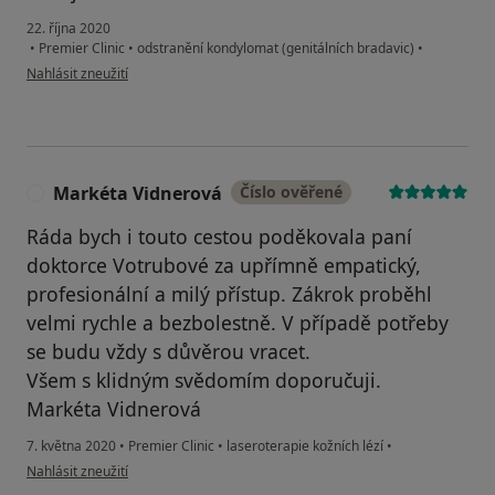
22. října 2020
•
Premier Clinic
•
odstranění kondylomat (genitálních bradavic)
•
podle názoru uživatele F.P.
Nahlásit zneužití
Markéta Vidnerová
Číslo ověřené
M
Ráda bych i touto cestou poděkovala paní
doktorce Votrubové za upřímně empatický,
profesionální a milý přístup. Zákrok proběhl
velmi rychle a bezbolestně. V případě potřeby
se budu vždy s důvěrou vracet.
Všem s klidným svědomím doporučuji.
Markéta Vidnerová
7. května 2020
•
Premier Clinic
•
laseroterapie kožních lézí
•
podle názoru uživatele Markéta Vidnerová
Nahlásit zneužití