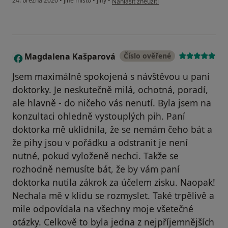
24. března 2020
•
jiné místo
•
Jiný
•
Nahlásit zneužití
Magdalena Kašparová
Číslo ověřené
M
Jsem maximálně spokojená s návštěvou u paní
doktorky. Je neskutečně milá, ochotná, poradí,
ale hlavně - do ničeho vás nenutí. Byla jsem na
konzultaci ohledně vystouplých pih. Paní
doktorka mě uklidnila, že se nemám čeho bát a
že pihy jsou v pořádku a odstranit je není
nutné, pokud vyloženě nechci. Takže se
rozhodně nemusíte bát, že by vám paní
doktorka nutila zákrok za účelem zisku. Naopak!
Nechala mě v klidu se rozmyslet. Také trpělivě a
mile odpovídala na všechny moje všetečné
otázky. Celkově to byla jedna z nejpříjemnějších