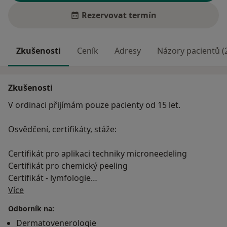
Rezervovat termín
Zkušenosti
Ceník
Adresy
Názory pacientů (
Zkušenosti
V ordinaci přijímám pouze pacienty od 15 let.
Osvědčení, certifikáty, stáže:
Certifikát pro aplikaci techniky microneedeling
Certifikát pro chemický peeling
Certifikát - lymfologie
O mně
Certifikát - Botox a aplikace výplňových materiálů
Více
Juvederm
Odborník na:
Certifikát - plazmaterapie
Dermatovenerologie
Certifikát - práce s CO2 laserem