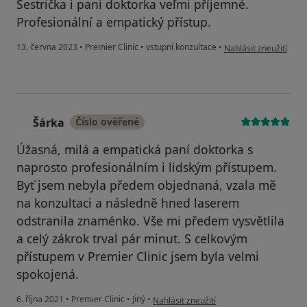
Sestrička i pani doktorka veľmi příjemné.
Profesionální a empatický přístup.
podle názoru uživatel
13. června 2023
•
Premier Clinic
•
vstupní konzultace
•
Nahlásit zneužití
Šárka
Číslo ověřené
Š
Úžasná, milá a empatická paní doktorka s
naprosto profesionálním i lidským přístupem.
Byť jsem nebyla předem objednaná, vzala mě
na konzultaci a následně hned laserem
odstranila znaménko. Vše mi předem vysvětlila
a celý zákrok trval pár minut. S celkovým
přístupem v Premier Clinic jsem byla velmi
spokojená.
podle názoru uživatele Šárka
6. října 2021
•
Premier Clinic
•
Jiný
•
Nahlásit zneužití