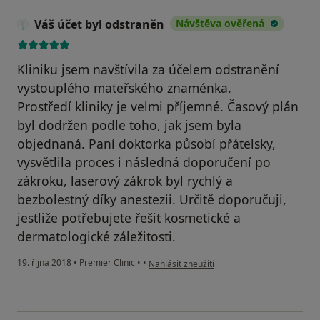
Váš účet byl odstraněn
Návštěva ověřená
Kliniku jsem navštívila za účelem odstranění
vystouplého mateřského znaménka.
Prostředí kliniky je velmi příjemné. Časový plán
byl dodržen podle toho, jak jsem byla
objednaná. Paní doktorka působí přátelsky,
vysvětlila proces i následná doporučení po
zákroku, laserový zákrok byl rychlý a
bezbolestný díky anestezii. Určitě doporučuji,
jestliže potřebujete řešit kosmetické a
dermatologické záležitosti.
podle názoru uživatele Váš účet byl odstra
19. října 2018
•
Premier Clinic
•
•
Nahlásit zneužití