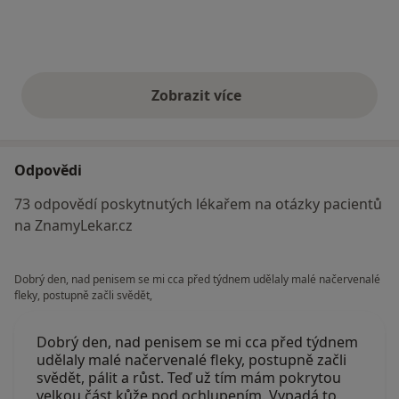
Zobrazit více
výše uvedené názory
Odpovědi
73 odpovědí poskytnutých lékařem na otázky pacientů
na ZnamyLekar.cz
Dobrý den, nad penisem se mi cca před týdnem udělaly malé načervenalé
fleky, postupně začli svědět,
Dobrý den, nad penisem se mi cca před týdnem
udělaly malé načervenalé fleky, postupně začli
svědět, pálit a růst. Teď už tím mám pokrytou
velkou část kůže pod ochlupením. Vypadá to