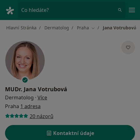
Hla
Co hledáte?
Hlavní Stránka
Dermatolog
Praha
Jana Votrubová
Změna města
MUDr.
Jana Votrubová
o specializacích
Dermatolog
·
Více
Praha
1 adresa
20 názorů
Kontaktní údaje