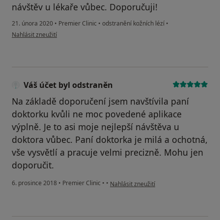
návštěv u lékaře vůbec. Doporučuji!
21. února 2020
•
Premier Clinic
•
odstranění kožních lézí
•
podle názoru uživatele Magdalena Kašparová
Nahlásit zneužití
Váš účet byl odstraněn
Na základě doporučení jsem navštívila paní
doktorku kvůli ne moc povedené aplikace
výplně. Je to asi moje nejlepší návštěva u
doktora vůbec. Paní doktorka je milá a ochotná,
vše vysvětlí a pracuje velmi precizně. Mohu jen
doporučit.
podle názoru uživatele Váš účet byl ods
6. prosince 2018
•
Premier Clinic
•
•
Nahlásit zneužití