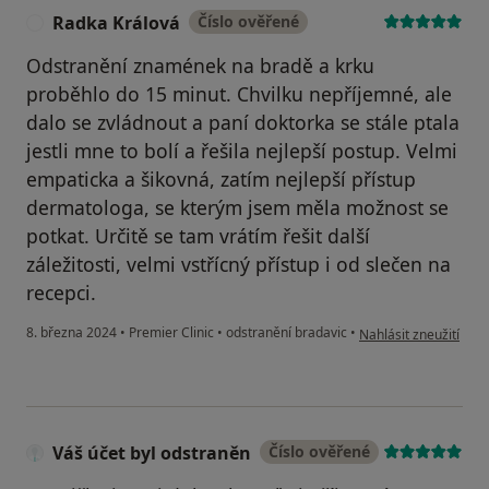
Radka Králová
Číslo ověřené
R
Odstranění znamének na bradě a krku
proběhlo do 15 minut. Chvilku nepříjemné, ale
dalo se zvládnout a paní doktorka se stále ptala
jestli mne to bolí a řešila nejlepší postup. Velmi
empaticka a šikovná, zatím nejlepší přístup
dermatologa, se kterým jsem měla možnost se
potkat. Určitě se tam vrátím řešit další
záležitosti, velmi vstřícný přístup i od slečen na
recepci.
podle názoru uživate
8. března 2024
•
Premier Clinic
•
odstranění bradavic
•
Nahlásit zneužití
Váš účet byl odstraněn
Číslo ověřené