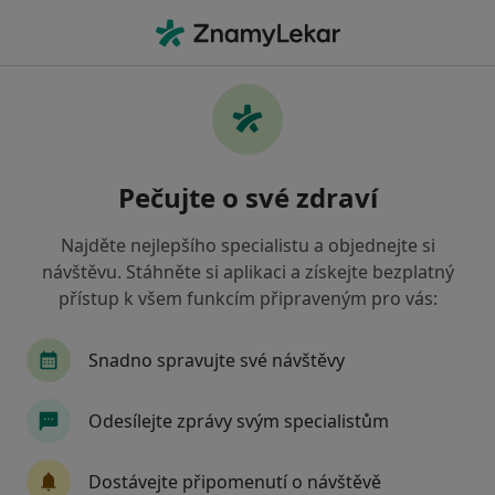
Hla
Dermatolog • Kladno, středočeský
Filtry
Mapa
Dermatolog Kladno
Pečujte o své zdraví
Jak řadíme výsledky vyhledávání?
Najděte nejlepšího specialistu a objednejte si
návštěvu. Stáhněte si aplikaci a získejte bezplatný
Jakou pojišťovnu máte?
přístup k všem funkcím připraveným pro vás:
Oborová zdravotní pojišťovna
Vojenská zdravo
Snadno spravujte své návštěvy
Odesílejte zprávy svým specialistům
Dostávejte připomenutí o návštěvě