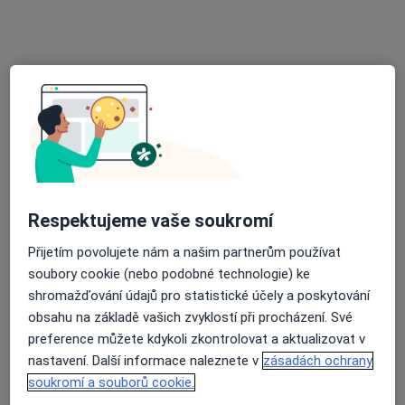
MUDr. Hana Pertlová
Dermatolog
20 názorů
Saskova 1961, Kladno
•
Mapa
Kožní ambulance MUDr.Hana Pertlová
Tento specialista nenabízí online rezervaci termínu na této adrese.
Rezervovat termín
Respektujeme vaše soukromí
Přijetím povolujete nám a našim partnerům používat
soubory cookie (nebo podobné technologie) ke
shromažďování údajů pro statistické účely a poskytování
obsahu na základě vašich zvyklostí při procházení. Své
preference můžete kdykoli zkontrolovat a aktualizovat v
nastavení. Další informace naleznete v
zásadách ochrany
MUDr. Kateřina Tvrdoňová
soukromí a souborů cookie.
Dermatolog