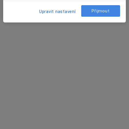
25 názorů
Přijmout
Upravit nastavení
žufanova 1114/1, Praha
•
Mapa
poliklinika řepy
Tento specialista nenabízí online rezervaci termínu na této adrese.
Rezervovat termín
MUDr. Andrea Vocilková
Dermatolog
31 názorů