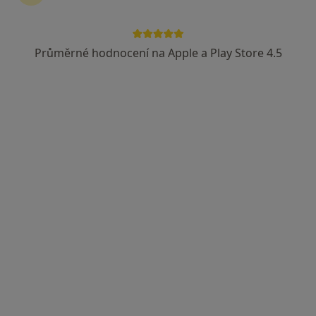
Průměrné hodnocení na Apple a Play Store 4.5
MUDr. Jana Eftimovská
·
Více
Dermatolog
1 názor
Huťská 211, Kladno
•
Mapa
EverGreen Medical Center s.r.o. Nestátní zdravotnické zařízení
Tento specialista nenabízí online rezervaci termínu na této adrese.
Rezervovat termín