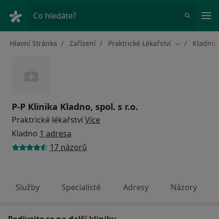
Hla
Co hledáte?
Hlavní Stránka
Zařízení
Praktrické Lékařství
Kladno
Změna města
P-P Klinika Kladno, spol. s r.o.
Praktrické lékařství
Více
Kladno
1 adresa
17 názorů
Služby
Specialisté
Adresy
Názory
Podívejte se na další kliniky