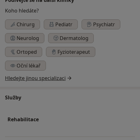
Koho hledáte?
Chirurg
Pediatr
Psychiatr
Neurolog
Dermatolog
Ortoped
Fyzioterapeut
Oční lékař
Hledejte jinou specializaci
Služby
Rehabilitace