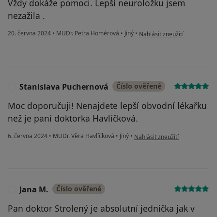
Vždy dokáže pomoci. Lepší neuroložku jsem
nezažila .
podle názoru uživatele Petra
20. června 2024
•
MUDr. Petra Homérová
•
Jiný
•
Nahlásit zneužití
Stanislava Puchernová
Číslo ověřené
S
Moc doporučuji! Nenajdete lepší obvodní lékařku
než je paní doktorka Havlíčková.
podle názoru uživatele Stanis
6. června 2024
•
MUDr. Věra Havlíčková
•
Jiný
•
Nahlásit zneužití
Jana M.
Číslo ověřené
J
Pan doktor Strolený je absolutní jednička jak v