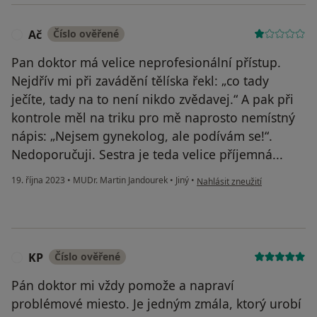
Ač
Číslo ověřené
A
Pan doktor má velice neprofesionální přístup.
Nejdřív mi při zavádění tělíska řekl: „co tady
ječíte, tady na to není nikdo zvědavej.“ A pak při
kontrole měl na triku pro mě naprosto nemístný
nápis: „Nejsem gynekolog, ale podívám se!“.
Nedoporučuji. Sestra je teda velice příjemná...
podle názoru uživatele Ač
19. října 2023
•
MUDr. Martin Jandourek
•
Jiný
•
Nahlásit zneužití
KP
Číslo ověřené
K
Pán doktor mi vždy pomože a napraví
problémové miesto. Je jedným zmála, ktorý urobí