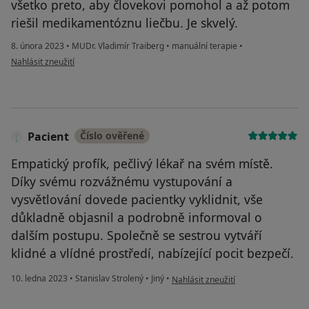
všetko preto, aby človekovi pomohol a až potom
riešil medikamentóznu liečbu. Je skvelý.
8. února 2023
•
MUDr. Vladimír Traiberg
•
manuální terapie
•
podle názoru uživatele KP
Nahlásit zneužití
Pacient
Číslo ověřené
Empatický profík, pečlivý lékař na svém místě.
Díky svému rozvážnému vystupování a
vysvětlování dovede pacientky vyklidnit, vše
důkladně objasnil a podrobně informoval o
dalším postupu. Společně se sestrou vytváří
klidné a vlídné prostředí, nabízející pocit bezpečí.
podle názoru uživatele Pacient
10. ledna 2023
•
Stanislav Strolený
•
Jiný
•
Nahlásit zneužití