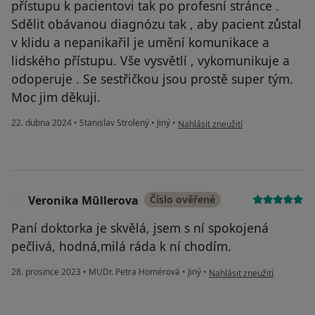
přístupu k pacientovi tak po profesní stránce .
Sdělit obávanou diagnózu tak , aby pacient zůstal
v klidu a nepanikařil je umění komunikace a
lidského přístupu. Vše vysvětlí , vykomunikuje a
odoperuje . Se sestřičkou jsou prostě super tým.
Moc jim děkuji.
podle názoru uživatele Jana M.
22. dubna 2024
•
Stanislav Strolený
•
Jiný
•
Nahlásit zneužití
Veronika Mūllerova
Číslo ověřené
V
Paní doktorka je skvělá, jsem s ní spokojená
pečlivá, hodná,milá ráda k ní chodím.
podle názoru uživatele Ver
28. prosince 2023
•
MUDr. Petra Homérová
•
Jiný
•
Nahlásit zneužití