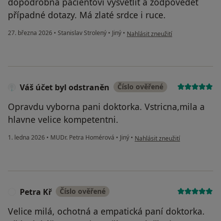
dopodrobna pacientovi vysvětlit a zodpovědět
případné dotazy. Má zlaté srdce i ruce.
podle názoru uživatele Valerie
27. března 2026
•
Stanislav Strolený
•
Jiný
•
Nahlásit zneužití
Váš účet byl odstraněn
Číslo ověřené
Opravdu vyborna pani doktorka. Vstricna,mila a
hlavne velice kompetentni.
podle názoru uživatele Váš účet
1. ledna 2026
•
MUDr. Petra Homérová
•
Jiný
•
Nahlásit zneužití
Petra Kř
Číslo ověřené
P
Velice milá, ochotná a empatická paní doktorka.