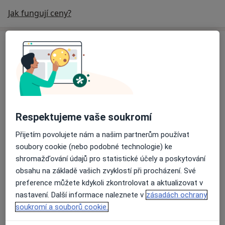
Jak fungují ceny?
Specialisté
Ověřte svou pojišťovnu
Praktický lékař
MUDr. Věra Havlíčková
Respektujeme vaše soukromí
Praktický lékař
Přijetím povolujete nám a našim partnerům používat
19 názorů
soubory cookie (nebo podobné technologie) ke
shromažďování údajů pro statistické účely a poskytování
obsahu na základě vašich zvyklostí při procházení. Své
MUDr. Petr Chodounský
preference můžete kdykoli zkontrolovat a aktualizovat v
Praktický lékař
nastavení. Další informace naleznete v
zásadách ochrany
18 názorů
soukromí a souborů cookie.