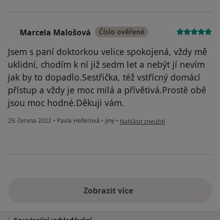
Marcela Malošová
Číslo ověřené
M
Jsem s paní doktorkou velice spokojená, vždy mě
uklidní, chodím k ní již sedm let a nebýt jí nevím
jak by to dopadlo.Sestřička, též vstřícný domácí
přístup a vždy je moc milá a přívětivá.Prostě obě
jsou moc hodné.Děkuji vám.
podle názoru uživatele Marcela Mal
29. června 2022
•
Pavla Hellerová
•
Jiný
•
Nahlásit zneužití
Zobrazit více