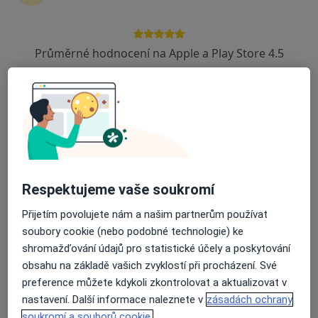
Ordinace léčebné rehabilitace s.r.o.
Internista, Neurolog, Fyzioterapeut
Průměrné hodnocení na Apple a Play Store 4.5
nám. Svobody 1976, Kladno
•
Mapa
Ordinace léčebné rehabilitace s.r.o.
Tato klinika nemá specialisty s dostupnými termíny v online kalendáři
Zobrazit profil
Respektujeme vaše soukromí
Přijetím povolujete nám a našim partnerům používat
soubory cookie (nebo podobné technologie) ke
shromažďování údajů pro statistické účely a poskytování
obsahu na základě vašich zvyklostí při procházení. Své
preference můžete kdykoli zkontrolovat a aktualizovat v
P-P Klinika Kladno, spol. s r.o.
nastavení. Další informace naleznete v
zásadách ochrany
·
Více
Internista, Anesteziolog, Chirurg
soukromí a souborů cookie.