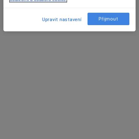
17 názorů
Huťská 211, Kladno
•
Mapa
Přijmout
Upravit nastavení
P-P Klinika Kladno, spol. s r.o.
Tato klinika nemá specialisty s dostupnými termíny v online kalendáři
Zobrazit profil
Fresenius Medical Care - DS, s.r.o.
Internista