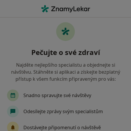
Hla
Vnitřní Lékařství • Kladno, středočeský
Filtry
• 1
Mapa
Vnitřní lékařství Kladno
Pečujte o své zdraví
Jak řadíme výsledky vyhledávání?
Najděte nejlepšího specialistu a objednejte si
návštěvu. Stáhněte si aplikaci a získejte bezplatný
Jakou pojišťovnu máte?
přístup k všem funkcím připraveným pro vás:
Snadno spravujte své návštěvy
Odesílejte zprávy svým specialistům
Dostávejte připomenutí o návštěvě