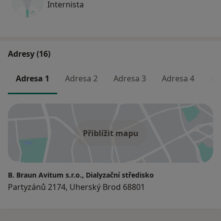
Internista
Adresy (16)
Adresa 1
Adresa 2
Adresa 3
Adresa 4
Ad
Přiblížit mapu
B. Braun Avitum s.r.o., Dialyzační středisko
Partyzánů 2174, Uherský Brod 68801