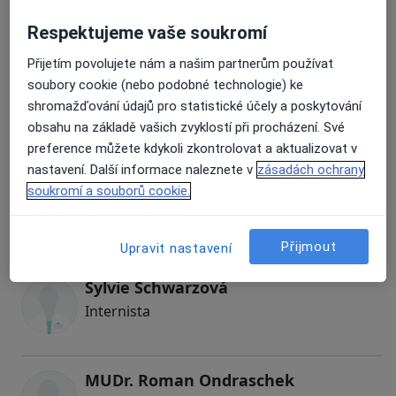
Internista
Respektujeme vaše soukromí
Přijetím povolujete nám a našim partnerům používat
soubory cookie (nebo podobné technologie) ke
Lada Malánová
shromažďování údajů pro statistické účely a poskytování
Internista
obsahu na základě vašich zvyklostí při procházení. Své
preference můžete kdykoli zkontrolovat a aktualizovat v
nastavení. Další informace naleznete v
zásadách ochrany
soukromí a souborů cookie.
Rostislav Čechovský
Internista, Praktický lékař
Přijmout
Upravit nastavení
Sylvie Schwarzová
Internista
MUDr. Roman Ondraschek